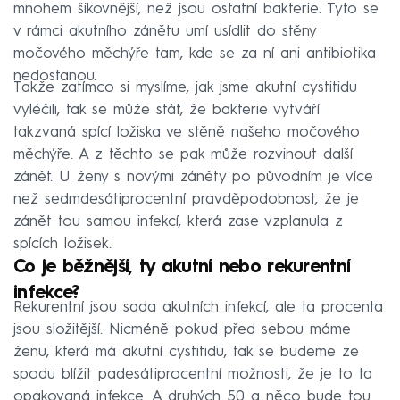
mnohem šikovnější, než jsou ostatní bakterie. Tyto se
v rámci akutního zánětu umí usídlit do stěny
močového měchýře tam, kde se za ní ani antibiotika
nedostanou.
Takže zatímco si myslíme, jak jsme akutní cystitidu
vyléčili, tak se může stát, že bakterie vytváří
takzvaná spící ložiska ve stěně našeho močového
měchýře. A z těchto se pak může rozvinout další
zánět. U ženy s novými záněty po původním je více
než sedmdesátiprocentní pravděpodobnost, že je
zánět tou samou infekcí, která zase vzplanula z
spících ložisek.
Co je běžnější, ty akutní nebo rekurentní
infekce?
Rekurentní jsou sada akutních infekcí, ale ta procenta
jsou složitější. Nicméně pokud před sebou máme
ženu, která má akutní cystitidu, tak se budeme ze
spodu blížit padesátiprocentní možnosti, že je to ta
opakovaná infekce. A druhých 50 a něco bude tou