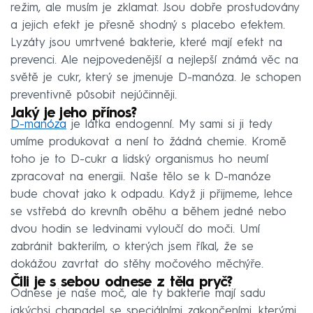
režim, ale musím je zklamat. Jsou dobře prostudovány
a jejich efekt je přesně shodný s placebo efektem.
Lyzáty jsou umrtvené bakterie, které mají efekt na
prevenci. Ale nejpovedenější a nejlepší známá věc na
světě je cukr, který se jmenuje D-manóza. Je schopen
preventivně působit nejúčinněji.
Jaký je jeho přínos?
D-manóza
je látka endogenní. My sami si ji tedy
umíme produkovat a není to žádná chemie. Kromě
toho je to D-cukr a lidský organismus ho neumí
zpracovat na energii. Naše tělo se k D-manóze
bude chovat jako k odpadu. Když ji přijmeme, lehce
se vstřebá do krevníh oběhu a během jedné nebo
dvou hodin se ledvinami vyloučí do moči. Umí
zabránit bakteriím, o kterých jsem říkal, že se
dokážou zavrtat do stěhy močového měchýře.
Čili je s sebou odnese z těla pryč?
Odnese je naše moč, ale ty bakterie mají sadu
jakýchsi chapadel se speciálními zakončeními, kterými