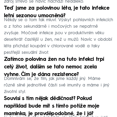
zdroj střevo se navíc nachází nedaleko.
Teď jsme za polovinou léta, je tato infekce
letní sezonou umocněná?
Někdy se o tom tak mluví. Výskyt pohlavních infekcích
a z toho sekundárně i močových se nepatrně
zvyšuje. Močové infekce jsou v produktivním věku
desetkrát častější u žen, než u mužů. Navíc v období
léta přichází koupání v chlorované vodě a taky
pestřejší sexuální život.
Zatímco polovina žen na tuto infekci trpí
celý život, dalším se tato nemoc zcela
vyhne. Čím je dána rezistence?
Domnívám se, že tím, jak jsme každý jiný. Máme
různě silné jednotlivé části své imunity a máme i jiný
životní styl.
Souvisí s tím nějak dědičnost? Pokud
například bude mít s tímto potíže moje
maminka, je pravděpodobné, že i já?