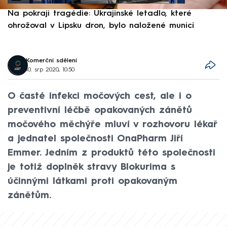
Na pokraji tragédie: Ukrajinské letadlo, které
P
ohrožoval v Lipsku dron, bylo naložené municí
e
Komerční sdělení
10. srp 2020, 10:50
O časté infekci močových cest, ale i o
preventivní léčbě opakovaných zánětů
močového měchýře mluví v rozhovoru lékař
a jednatel společnosti OnaPharm Jiří
Emmer. Jedním z produktů této společnosti
je totiž doplněk stravy Blokurima s
účinnými látkami proti opakovaným
zánětům.