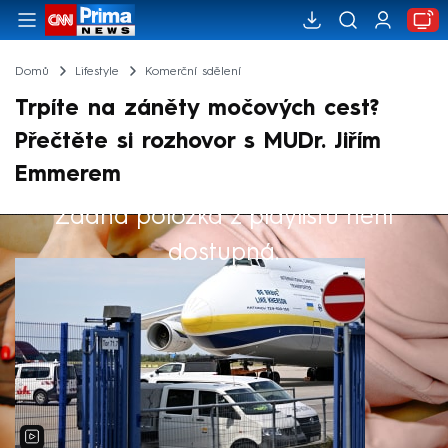
Domů
Lifestyle
Komerční sdělení
Trpíte na záněty močových cest?
Přečtěte si rozhovor s MUDr. Jiřím
Emmerem
Žádná položka z playlistu není
Výběr redakce
dostupná.