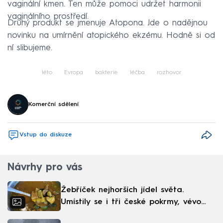
vaginální kmen. Ten může pomoci udržet harmonii
vaginálního prostředí.
Druhý produkt se jmenuje Atopona. Jde o nadějnou
novinku na umírnění atopického ekzému. Hodně si od
ní slibujeme.
léto
Evropa
bakterie
léčba
rozhovor
Komerční sdělení
Vstup do diskuze
Návrhy pro vás
Žebříček nejhorších jídel světa.
Umístily se i tři české pokrmy, vévodí
skandinávská kuchyně