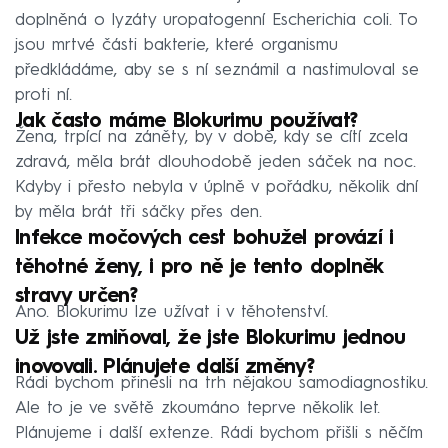
doplněná o lyzáty uropatogenní Escherichia coli. To
jsou mrtvé části bakterie, které organismu
předkládáme, aby se s ní seznámil a nastimuloval se
proti ní.
Jak často máme Blokurimu používat?
Žena, trpící na záněty, by v době, kdy se cítí zcela
zdravá, měla brát dlouhodobě jeden sáček na noc.
Kdyby i přesto nebyla v úplně v pořádku, několik dní
by měla brát tři sáčky přes den.
Infekce močových cest bohužel provází i
těhotné ženy, i pro ně je tento doplněk
stravy určen?
Ano. Blokurimu lze užívat i v těhotenství.
Už jste zmiňoval, že jste Blokurimu jednou
inovovali. Plánujete další změny?
Rádi bychom přinesli na trh nějakou samodiagnostiku.
Ale to je ve světě zkoumáno teprve několik let.
Plánujeme i další extenze. Rádi bychom přišli s něčím