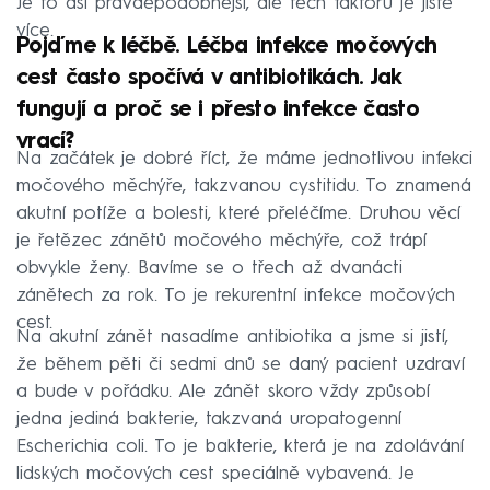
Je to asi pravděpodobnější, ale těch faktorů je jistě
více.
Pojďme k léčbě. Léčba infekce močových
cest často spočívá v antibiotikách. Jak
fungují a proč se i přesto infekce často
vrací?
Na začátek je dobré říct, že máme jednotlivou infekci
močového měchýře, takzvanou cystitidu. To znamená
akutní potíže a bolesti, které přeléčíme. Druhou věcí
je řetězec zánětů močového měchýře, což trápí
obvykle ženy. Bavíme se o třech až dvanácti
zánětech za rok. To je rekurentní infekce močových
cest.
Na akutní zánět nasadíme antibiotika a jsme si jistí,
že během pěti či sedmi dnů se daný pacient uzdraví
a bude v pořádku. Ale zánět skoro vždy způsobí
jedna jediná bakterie, takzvaná uropatogenní
Escherichia coli. To je bakterie, která je na zdolávání
lidských močových cest speciálně vybavená. Je