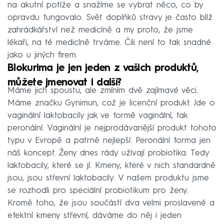
na akutní potíže a snažíme se vybrat něco, co by
opravdu fungovalo. Svět doplňků stravy je často blíž
zahrádkářství než medicíně a my proto, že jsme
lékaři, na té medicíně trváme. Čili není to tak snadné
jako u jiných firem.
Blokurima je jen jeden z vašich produktů,
můžete jmenovat i další?
Máme jich spoustu, ale zmíním dvě zajímavé věci.
Máme značku Gynimun, což je licenční produkt. Jde o
vaginální laktobacily jak ve formě vaginální, tak
peronální. Vaginální je nejprodávanější produkt tohoto
typu v Evropě a patrně nejlepší. Peronální forma jen
náš koncept. Ženy dnes rády užívají probiotika. Tedy
laktobacily, které se jí. Kmeny, které v nich standardně
jsou, jsou střevní laktobacily. V našem produktu jsme
se rozhodli pro speciální probiotikum pro ženy.
Kromě toho, že jsou součástí dva velmi proslavené a
efektní kmeny střevní, dáváme do něj i jeden