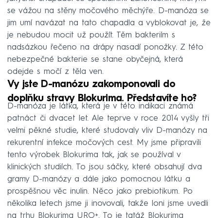
se vážou na stěny močového měchýře. D-manóza se
jim umí navázat na tato chapadla a vyblokovat je, že
je nebudou mocit už použít. Těm bakteriím s
nadsázkou řečeno na drápy nasadí ponožky. Z této
nebezpečné bakterie se stane obyčejná, která
odejde s močí z těla ven.
Vy jste D-manózu zakomponovali do
doplňku stravy Blokurima. Představíte ho?
D-manóza je látka, která je v této indikaci známá
patnáct či dvacet let. Ale teprve v roce 2014 vyšly tři
velmi pěkné studie, které studovaly vliv D-manózy na
rekurentní infekce močových cest. My jsme připravili
tento výrobek Blokurima tak, jak se používal v
klinických studiích. To jsou sáčky, které obsahují dva
gramy D-manózy a dále jako pomocnou látku a
prospěšnou věc inulin. Něco jako prebiotikum. Po
několika letech jsme ji inovovali, takže loni jsme uvedli
na trhu Blokurima URO+. To je tatáž Blokurima