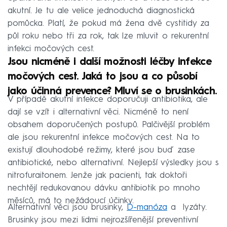
akutní. Je tu ale velice jednoduchá diagnostická
pomůcka. Platí, že pokud má žena dvě cystitidy za
půl roku nebo tři za rok, tak lze mluvit o rekurentní
infekci močových cest.
Jsou nicméně i další možnosti léčby infekce
močových cest. Jaká to jsou a co působí
jako účinná prevence? Mluví se o brusinkách.
V případě akutní infekce doporučuji antibiotika, ale
dají se vzít i alternativní věci. Nicméně to není
obsahem doporučených postupů. Palčivější problém
ale jsou rekurentní infekce močových cest. Na to
existují dlouhodobé režimy, které jsou buď zase
antibiotické, nebo alternativní. Nejlepší výsledky jsou s
nitrofuraitonem. Jenže jak pacienti, tak doktoři
nechtějí redukovanou dávku antibiotik po mnoho
měsíců, má to nežádoucí účinky.
Alternativní věci jsou brusinky,
D-manóza
a lyzáty.
Brusinky jsou mezi lidmi nejrozšířenější preventivní