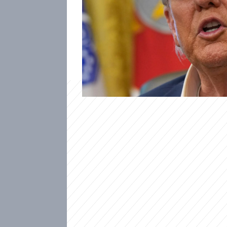
Ať už fotbalové mistrovství s
Donald Trump se může při pře
situaci. Mnoho zemí, jejichž re
totiž během jeho druhého fun
cel, diplomatických sporů neb