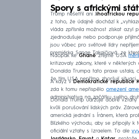
Spory s africkými stá
Trump nešetřil ani J
ihoafrickou repub
z toho, že údajně dochází k „vyhlazo
vláda zpřísnila možnost získat azyl 
zjednodušuje nebo podporuje přijímán
jsou vůbec pro světové lídry nepříj
premiérka Sanae Takaičiová, ze kter
Naopak ke
Ghaně
zřejmě USA
měn
kritizovaly zákony, které v některých
Donalda Trumpa tato praxe ustala, co
že tím USA nepřímo zhoršují situaci.
A když v
Demokratické republice 
zda k tomu nepřispělo
omezení ame
administrativa na začátku svého dru
Donald Trump udržuje dobré vztahy s
kvůli porušování lidských práv. Zárov
americká jednání s Íránem, která pro
Blízkého východu, aby se připojily
oficiální vztahy s Izraelem. To ale
vyv
Jordánsko
,
Egypt
a
Katar
, protože