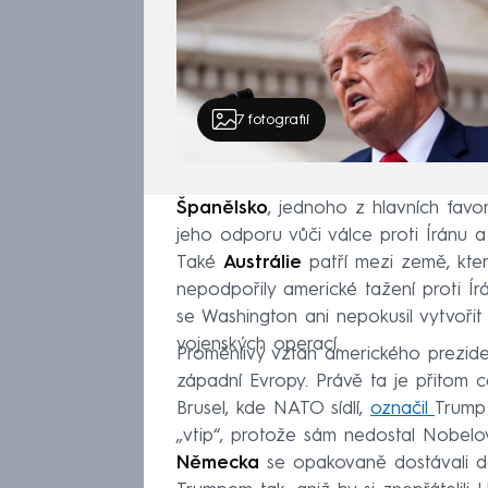
7
fotografií
Španělsko
, jednoho z hlavních favo
jeho odporu vůči válce proti Íránu 
Také
Austrálie
patří mezi země, kte
nepodpořily americké tažení proti Írá
se Washington ani nepokusil vytvořit
vojenských operací.
Proměnlivý vztah amerického prezide
západní Evropy. Právě ta je přitom 
Brusel, kde NATO sídlí,
označil
Trump
„vtip“, protože sám nedostal Nobelo
Německa
se opakovaně dostávali 