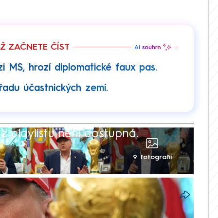
EŽ ZAČNETE ČÍST
zi MS, hrozí diplomatické faux pas.
řadu účastnických zemí.
 playlistu není dostupná.
9 fotografií