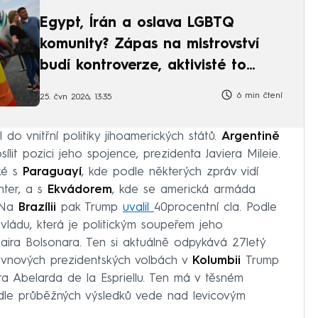
Egypt, Írán a oslava LGBTQ
komunity? Zápas na mistrovství
budí kontroverze, aktivisté to
vítají
6 min čtení
25. čvn 2026, 13:35
o vnitřní politiky jihoamerických států.
Argentině
sílit pozici jeho spojence, prezidenta Javiera Mileie.
aké s
Paraguayí
, kde podle některých zpráv vidí
nter, a s
Ekvádorem
, kde se americká armáda
 Na
Brazílii
pak Trump
uvalil
40procentní cla. Podle
 vládu, která je politickým soupeřem jeho
Jaira Bolsonara. Ten si aktuálně odpykává 27letý
červnových prezidentských volbách v
Kolumbii
Trump
ta Abelarda de la Espriellu. Ten má v těsném
odle průběžných výsledků vede nad levicovým