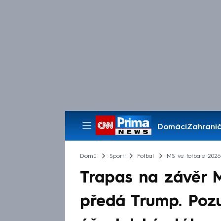
Domácí
Zahranič
Pořady
Domů
Sport
Fotbal
MS ve fotbale 2026
Trapas na závěr M
předá Trump. Poz