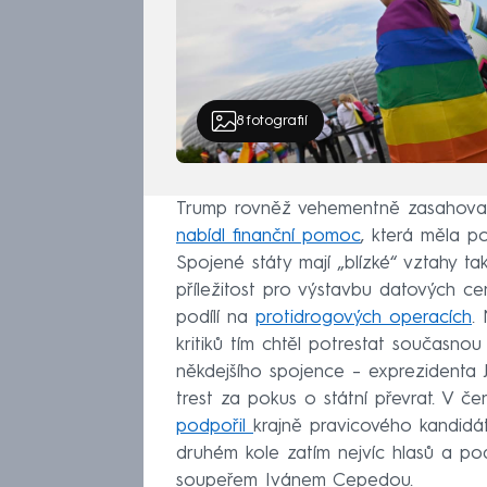
8
fotografií
Trump rovněž vehementně zasahoval d
nabídl finanční pomoc
, která měla po
Spojené státy mají „blízké“ vztahy t
příležitost pro výstavbu datových ce
podílí na
protidrogových operacích
.
kritiků tím chtěl potrestat současnou
někdejšího spojence – exprezidenta 
trest za pokus o státní převrat. V 
podpořil
krajně pravicového kandidá
druhém kole zatím nejvíc hlasů a p
soupeřem Ivánem Cepedou.