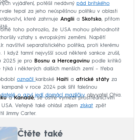
USA.
ných vyjádření, potěšil nedávný
pád britského
trvale tepal za jeho neúspěšnou politiku v oblasti
rálovství, které zahrnuje
Anglii
a
Skotsko
, přitom
ště.
 kromě toho pohrozilo, že USA mohou přehodnotit
zhoršily vztahy s evropskými zeměmi. Napětí
 navštívil separatistického politika, proti kterému
 I když tamní nejvyšší soud některé sankce zrušil,
ku 2025 je pro
Bosnu a Hercegovinu
podle kritiků
 týká i některých dalších menších zemí – třeba
 období
označil
karibské
Haiti
a
africké státy
za
 kampaně v roce 2024 pak šířil falešnou
adatelé o azyl jedí domácí mazlíčky
obyvatel Ohia.
iku
a
Kanadě
, se ostře vymezil prostřednictvím
k USA. Veřejně také ohlásil zájem
získat
zpět
il Jimmy Carter.
Čtěte také