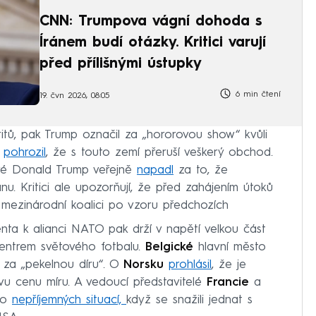
CNN: Trumpova vágní dohoda s
Íránem budí otázky. Kritici varují
před přílišnými ústupky
6 min čtení
19. čvn 2026, 08:05
ritů, pak Trump označil za „hororovou show“ kvůli
a
pohrozil
, že s touto zemí přeruší veškerý obchod.
ré Donald Trump veřejně
napadl
za to, že
nu. Kritici ale upozorňují, že před zahájením útoků
 mezinárodní koalici po vzoru předchozích
nta k alianci NATO pak drží v napětí velkou část
centrem světového fotbalu.
Belgické
hlavní město
 za „pekelnou díru“. O
Norsku
prohlásil
, že je
vu cenu míru. A vedoucí představitelé
Francie
a
do
nepříjemných situací,
když se snažili jednat s