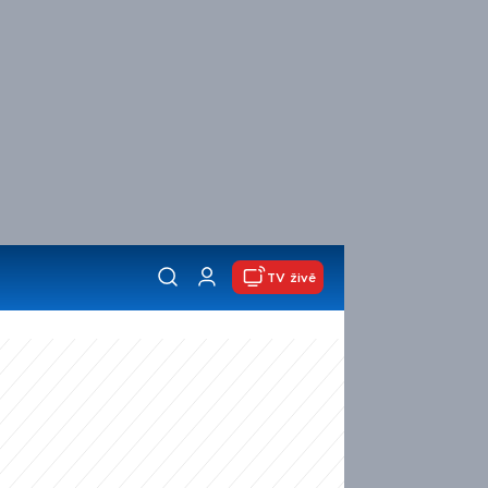
TV živě