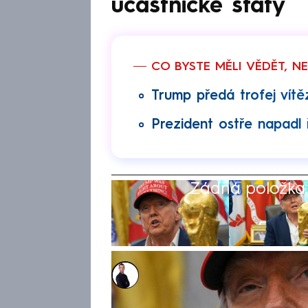
účastnické státy
CO BYSTE MĚLI VĚDĚT, N
Trump předá trofej vítě
Prezident ostře napadl 
Žádná položka z
Václav Černý
26. čvn 2026, 19:43