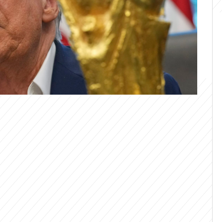
věta vyhraje kdokoli, americký prezident
dávání trofeje ocitnout v nezvyklé
prezentace bojují o titul mistrů světa, se
kčního období stalo terčem amerických
o ostré kritiky Bílého domu, píše CNN.