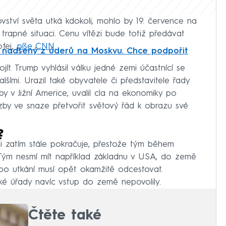
ovství světa utká kdokoli, mohlo by 19. července na
trapné situaci. Cenu vítězi bude totiž předávat
ofej,
píše CNN
.
 nadšený z úderů na Moskvu. Chce podpořit
t. Trump vyhlásil válku jedné zemi účastnící se
šími. Urazil také obyvatele či představitele řady
lby v Jižní Americe, uvalil cla na ekonomiky po
zby ve snaze přetvořit světový řád k obrazu své
?
aji zatím stále pokračuje, přestože tým během
 Tým nesmí mít například základnu v USA, do země
po utkání musí opět okamžitě odcestovat.
 úřady navíc vstup do země nepovolily.
Čtěte také