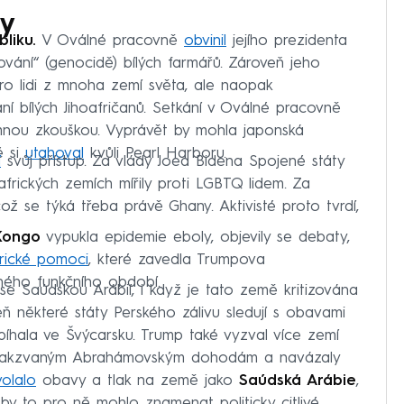
ty
liku.
V Oválné pracovně
obvinil
jejího prezidenta
vání“ (genocidě) bílých farmářů. Zároveň jeho
pro lidi z mnoha zemí světa, ale naopak
í bílých Jihoafričanů. Setkání v Oválné pracovně
emnou zkouškou. Vyprávět by mohla japonská
é si
utahoval
kvůli Pearl Harboru.
í
svůj přístup. Za vlády Joea Bidena Spojené státy
 afrických zemích mířily proti LGBTQ lidem. Za
ž se týká třeba právě Ghany. Aktivisté proto tvrdí,
Kongo
vypukla epidemie eboly, objevily se debaty,
rické pomoci
, které zavedla Trumpova
hého funkčního období.
e Saúdskou Arábií, i když je tato země kritizována
eň některé státy Perského zálivu sledují s obavami
bíhala ve Švýcarsku. Trump také vyzval více zemí
 k takzvaným Abrahámovským dohodám a navázaly
olalo
obavy a tlak na země jako
Saúdská Arábie
,
 by to pro ně mohlo znamenat politicky citlivé