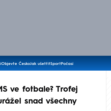
í
Objevte Česko
Jak ušetřit
Sport
Počasí
S ve fotbale? Trofej
urážel snad všechny