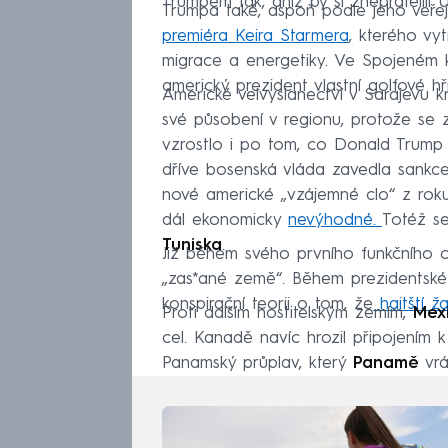
Trumpem tak, aniž by si znepřátelili 
Trumpa také, aspoň podle jeho veřej
premiéra Keira Starmera
, kterého vy
migrace a energetiky. Ve Spojeném k
americký prezident vlastní golfové hři
Americké velvyslanectví v Sarajevu
své působení v regionu, protože se 
vzrostlo i po tom, co Donald Trump Jr.
dříve bosenská vláda zavedla sankce.
nové americké „vzájemné clo“ z ro
dál ekonomicky
nevýhodné.
Totéž se
Tuniska
.
Již během svého prvního funkčního
„zas*ané země“. Během prezidentské
konspirační teorii o tom, že
haitští ž
Proti dalším hostitelským zemím,
Mex
cel. Kanadě navíc hrozil připojením 
Panamský průplav, který
Panamě
vrát