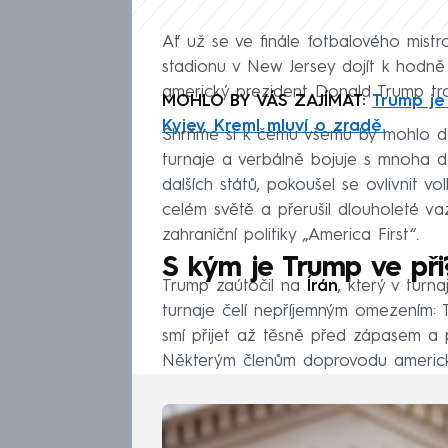
Ať už se ve finále fotbalového mistr
stadionu v New Jersey dojít k hodně 
americký prezident Donald Trump tr
MOHLO BY VÁS ZAJÍMAT:
Trump je
Kyjev, Kreml mluví o zradě.
Shrňme si k čemu všemu by mohlo dojí
turnaje a verbálně bojuje s mnoha dal
dalších států, pokoušel se ovlivnit vo
celém světě a přerušil dlouholeté va
zahraniční politiky „America First“.
S kým je Trump ve při
Trump zaútočil na
Írán
, který v turn
turnaje čelí nepříjemným omezením:
smí přijet až těsně před zápasem a 
Některým členům doprovodu americké