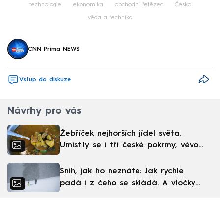
technologie
ekonomika
obchodní řetězec
Česko
věda a technika
CNN Prima NEWS
Vstup do diskuze
Návrhy pro vás
Žebříček nejhorších jídel světa.
Umístily se i tři české pokrmy, vévodí
skandinávská kuchyně
Sníh, jak ho neznáte: Jak rychle
padá i z čeho se skládá. A vločky
nejsou bílé