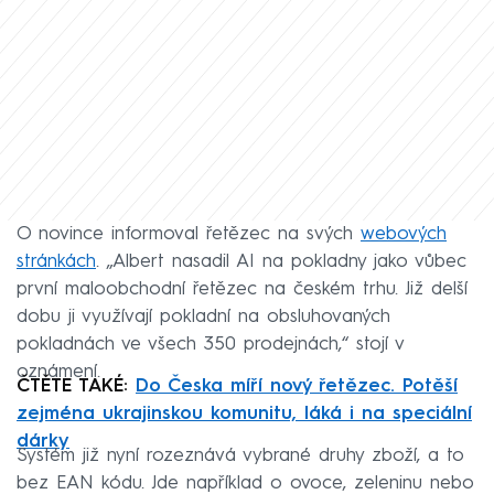
O novince informoval řetězec na svých
webových
stránkách
. „Albert nasadil AI na pokladny jako vůbec
první maloobchodní řetězec na českém trhu. Již delší
dobu ji využívají pokladní na obsluhovaných
pokladnách ve všech 350 prodejnách,“ stojí v
oznámení.
ČTĚTE TAKÉ:
Do Česka míří nový řetězec. Potěší
zejména ukrajinskou komunitu, láká i na speciální
dárky
Systém již nyní rozeznává vybrané druhy zboží, a to
bez EAN kódu. Jde například o ovoce, zeleninu nebo