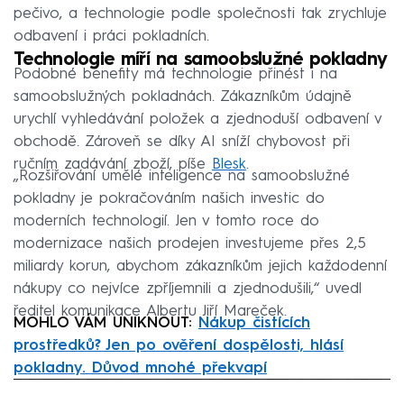
pečivo, a technologie podle společnosti tak zrychluje
odbavení i práci pokladních.
Technologie míří na samoobslužné pokladny
Podobné benefity má technologie přinést i na
samoobslužných pokladnách. Zákazníkům údajně
urychlí vyhledávání položek a zjednoduší odbavení v
obchodě. Zároveň se díky AI sníží chybovost při
ručním zadávání zboží, píše
Blesk
.
„Rozšiřování umělé inteligence na samoobslužné
pokladny je pokračováním našich investic do
moderních technologií. Jen v tomto roce do
modernizace našich prodejen investujeme přes 2,5
miliardy korun, abychom zákazníkům jejich každodenní
nákupy co nejvíce zpříjemnili a zjednodušili,“ uvedl
ředitel komunikace Albertu Jiří Mareček.
MOHLO VÁM UNIKNOUT:
Nákup čistících
prostředků? Jen po ověření dospělosti, hlásí
pokladny. Důvod mnohé překvapí
Failed to fetch