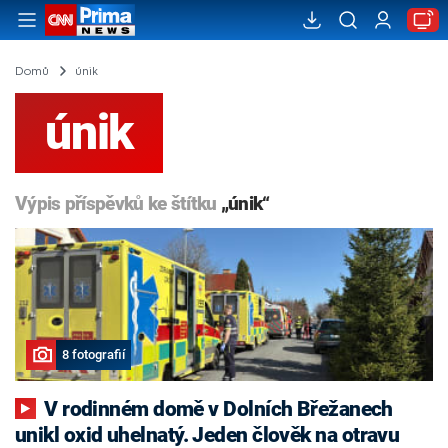
Domů
únik
únik
Výpis příspěvků ke štítku
„únik“
8 fotografií
V rodinném domě v Dolních Břežanech
unikl oxid uhelnatý. Jeden člověk na otravu