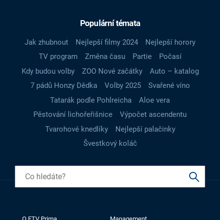
Populární témata
Jak zhubnout
Nejlepší filmy 2024
Nejlepší horory
TV program
Změna času
Partie
Počasí
Kdy budou volby
ZOO Nové začátky
Auto – katalog
7 pádů Honzy Dědka
Volby 2025
Svařené víno
Tatarák podle Pohlreicha
Aloe vera
Pěstování lichořeřišnice
Výpočet ascendentu
Tvarohové knedlíky
Nejlepší palačinky
Švestkový koláč
O FTV Prima
Management