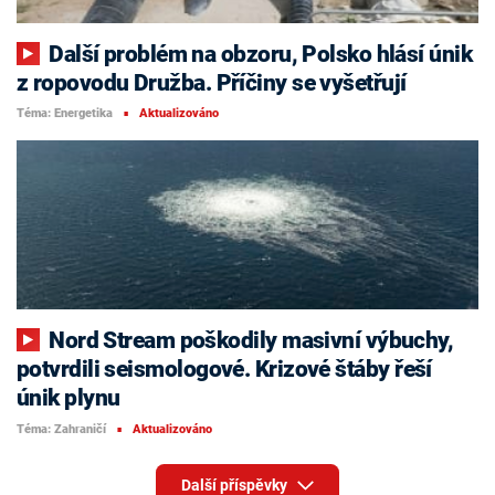
Další problém na obzoru, Polsko hlásí únik
z ropovodu Družba. Příčiny se vyšetřují
Téma: Energetika
Aktualizováno
■
Nord Stream poškodily masivní výbuchy,
potvrdili seismologové. Krizové štáby řeší
únik plynu
Téma: Zahraničí
Aktualizováno
■
Další příspěvky