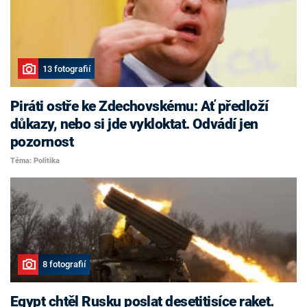
13 fotografií
Piráti ostře ke Zdechovskému: Ať předloží
důkazy, nebo si jde vykloktat. Odvádí jen
pozornost
Téma: Politika
8 fotografií
Egypt chtěl Rusku poslat desetitisíce raket.