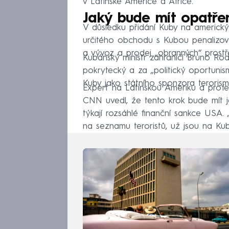
v Latinské Americe a Africe.
Jaký bude mít opatře
V důsledku přidání Kuby na americk
určitého obchodu s Kubou penalizo
a vývoz a prodej „obranných“ prostř
Kubánský ministr zahraničí Bruno Rodr
pokrytecký a za „politický oportuni
Kuby jako státního sponzora terorism
Expert na Latinskou Ameriku a profe
CNN uvedl, že tento krok bude mít j
týkají rozsáhlé finanční sankce USA.
na seznamu teroristů, už jsou na Kub