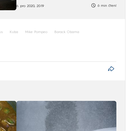
6 min čtení
6. pro 2020, 20:19
us
Kuba
Mike Pompeo
Barack Obama