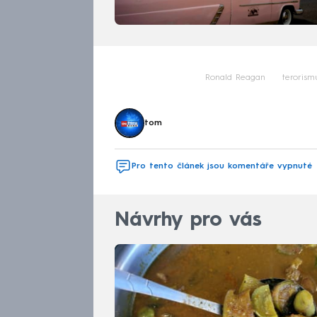
Ronald Reagan
terorism
tom
Pro tento článek jsou komentáře vypnuté
Návrhy pro vás