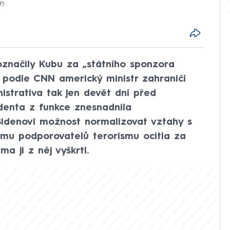
P
označily Kubu za „státního sponzora
í podle CNN americký ministr zahraničí
strativa tak jen devět dní před
denta z funkce znesnadnila
Bidenovi možnost normalizovat vztahy s
mu podporovatelů terorismu ocitla za
 ji z něj vyškrtl.