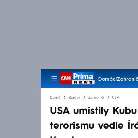
Domácí
Zahranič
Pořady
Domů
Zprávy
Zahraničí
USA
USA umístily Kub
terorismu vedle Ír