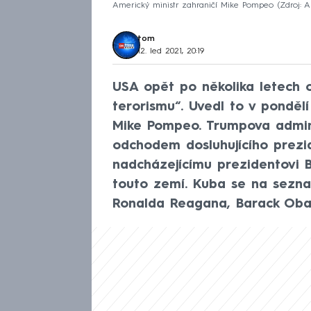
Americký ministr zahraničí Mike Pompeo
Zdroj: A
tom
12. led 2021, 20:19
USA opět po několika letech 
terorismu“. Uvedl to v ponděl
Mike Pompeo. Trumpova admini
odchodem dosluhujícího prezi
nadcházejícímu prezidentovi 
touto zemí. Kuba se na sezna
Ronalda Reagana, Barack Obama