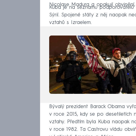
Nicolase Madura a opakují obvinění, ž
Kuba je na seznamu podporovatelů t
Sýrií. Spojené státy z něj naopak n
vztahů s Izraelem.
Bývalý prezident Barack Obama vyřa
v roce 2015, kdy se po desetiletích n
vztahy. Předtím byla Kuba naopak n
v roce 1982. Ta Castrovu vládu obvi