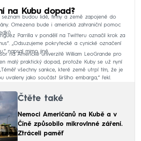
ní na Kubu dopad?
ý seznam budou lidé, firmy a země zapojené do
vány. Omezena bude i americká zahraniční pomoc
edků.
iguez Parrilla v pondělí na Twitteru označil krok za
smus“. „Odsuzujeme pokrytecké a cynické označení
u,“ napsal mimo jiné.
sor na Americké univerzitě William LeoGrande pro
en malý praktický dopad, protože Kuby se už nyní
 „Téměř všechny sankce, které země utrpí tím, že je
u uvaleny jako součást širšího embarga,“ řekl.
Čtěte také
Nemoci Američanů na Kubě a v
Číně způsobilo mikrovlnné záření.
Ztráceli paměť