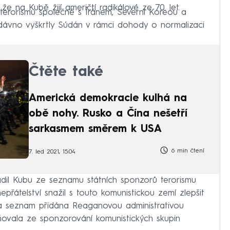
e na Kubě žijí američtí radikálové ze 70. let.
erorismu společně s Íránem, Severní Koreou a
edávno vyškrtly Súdán v rámci dohody o normalizaci
Čtěte také
Americká demokracie kulhá na
obě nohy. Rusko a Čína nešetří
sarkasmem směrem k USA
6 min čtení
7. led 2021, 15:04
dil Kubu ze seznamu státních sponzorů terorismu
epřátelství snažil s touto komunistickou zemí zlepšit
a seznam přidána Reaganovou administrativou
ňovala ze sponzorování komunistických skupin