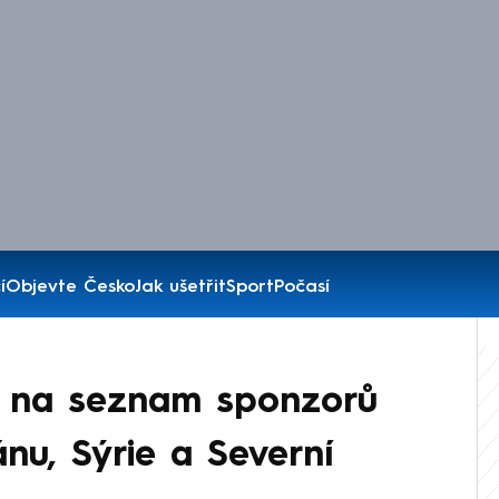
í
Objevte Česko
Jak ušetřit
Sport
Počasí
u na seznam sponzorů
ánu, Sýrie a Severní