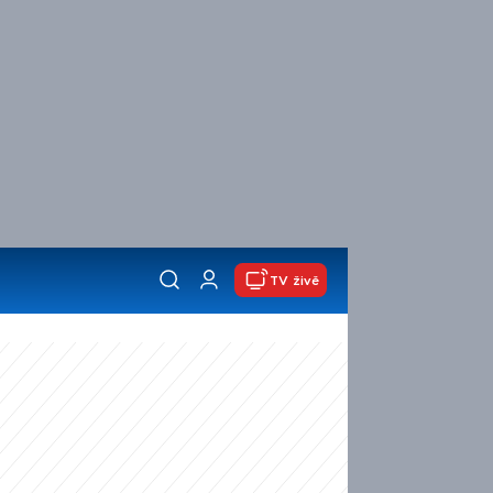
TV živě