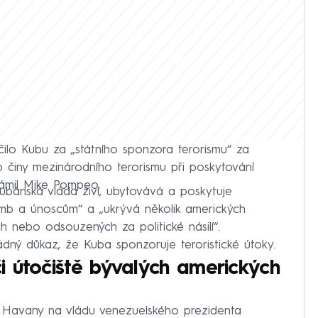
čilo Kubu za „státního sponzora terorismu“ za
činy mezinárodního terorismu při poskytování
námil Mike Pompeo.
kubánská vláda živí, ubytovává a poskytuje
mb a únoscům“ a „ukrývá několik amerických
ch nebo odsouzených za politické násilí“.
dný důkaz, že Kuba sponzoruje teroristické útoky.
 útočiště bývalých amerických
 Havany na vládu venezuelského prezidenta