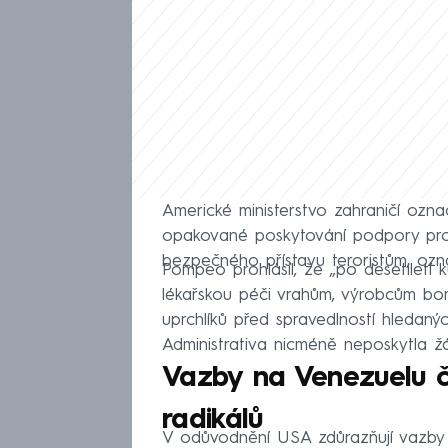
Americké ministerstvo zahraničí ozna
opakované poskytování podpory pro 
bezpečného přístavu teroristům, oz
Pompeo prohlásil, že „po desetiletí 
lékařskou péči vrahům, výrobcům bo
uprchlíků před spravedlností hledaný
Administrativa nicméně neposkytla žá
Vazby na Venezuelu či
radikálů
V odůvodnění USA zdůrazňují vazby