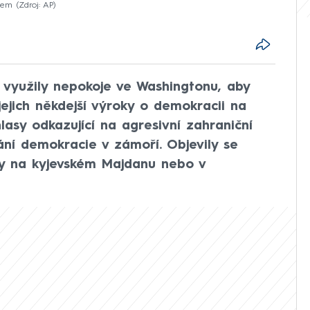
sem
Zdroj: AP
a využily nepokoje ve Washingtonu, aby
ejich někdejší výroky o demokracii na
hlasy odkazující na agresivní zahraniční
vání demokracie v zámoří. Objevily se
sty na kyjevském Majdanu nebo v