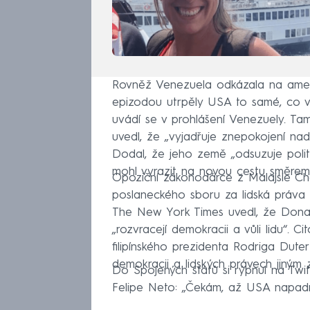
Rovněž Venezuela odkázala na americ
epizodou utrpěly USA to samé, co vyt
uvádí se v prohlášení Venezuely. Tam
uvedl, že „vyjadřuje znepokojení nad
Dodal, že jeho země „odsuzuje politic
mohl vyrazit na novou cestu směrem ke
Opoziční zákonodárce z Malajsie Cha
poslaneckého sboru za lidská práva 
The New York Times uvedl, že Donald
„rozvracejí demokracii a vůli lidu“.
filipínského prezidenta Rodriga Duter
demokracii a lidských právech jiným 
Do Spojených států si rýpnul na Twitt
Felipe Neto: „Čekám, až USA napadno