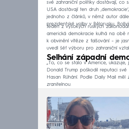
své zahraniční politiky dostávají, co s
USA dostávají ten druh ‚demokracie‘, 
jednoho z článků, v němž autor dále
prezidentské volby v Bělorusku, Bolívi
Jeden z vysokých ruských zákonodá
americká demokracie kulhá na obě n
k obvinění vítěze z falšování – je j
uvedl šéf výboru pro zahraniční vzt
Selhání západní demo
„To, co se stalo v Americe, ukazuje,
Donald Trump poškodil reputaci své z
Hasan Rúhání. Podle Daily Mail měl 
zranitelnou.