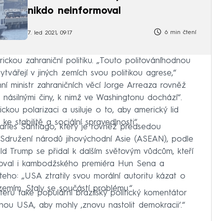
nikdo neinformoval
6 min čtení
7. led 2021, 09:17
kou zahraniční politiku. „Touto politováníhodnou
vářejí v jiných zemích svou politikou agrese,“
ní ministr zahraničních věcí Jorge Arreaza rovněž
 násilnými činy, k nimž ve Washingtonu dochází“.
kou polarizaci a usiluje o to, aby americký lid
 stabilitě a sociální spravedlnosti“.
rles Santiago, který je rovněž předsedou
Sdružení národů jihovýchodní Asie (ASEAN), podle
 Trump se přidal k dalším světovým vůdcům, kteří
 Citoval i kambodžského premiéra Hun Sena a
teho: „USA ztratily svou morální autoritu kázat o
zemím. Staly se součástí problému.“
eru také populární brazilský politický komentátor
u USA, aby mohly ‚znovu nastolit demokracii‘.“