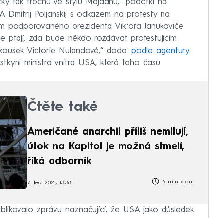
zky tak trochu ve stylu Majdanu,“ podotkl na
A Dmitrij Poljanskij s odkazem na protesty na
skem podporovaného prezidenta Viktora Janukoviče
se ptají, zda bude někdo rozdávat protestujícím
 kousek Victorie Nulandové,“ dodal
podle agentury
tkyni ministra vnitra USA, která toho času
Čtěte také
Američané anarchii příliš nemilují,
útok na Kapitol je možná stmelí,
říká odborník
6 min čtení
7. led 2021, 13:38
blikovalo zprávu naznačující, že USA jako důsledek