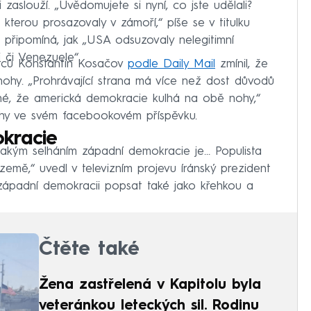
i zaslouží. „Uvědomujete si nyní, co jste udělali?
kterou prosazovaly v zámoří,“ píše se v titulku
 připomíná, jak „USA odsuzovaly nelegitimní
i či Venezuele“.
rců Konstantin Kosačov
podle Daily Mail
zmínil, že
ohy. „Prohrávající strana má více než dost důvodů
asné, že americká demokracie kulhá na obě nohy,“
ahy ve svém facebookovém příspěvku.
kracie
 jakým selháním západní demokracie je… Populista
emě,“ uvedl v televizním projevu íránský prezident
západní demokracii popsat také jako křehkou a
Čtěte také
Žena zastřelená v Kapitolu byla
veteránkou leteckých sil. Rodinu