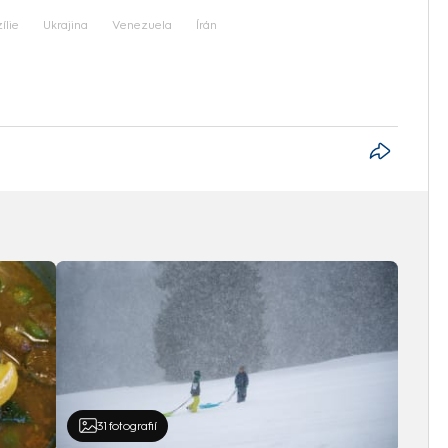
ílie
Ukrajina
Venezuela
Írán
31
fotografií