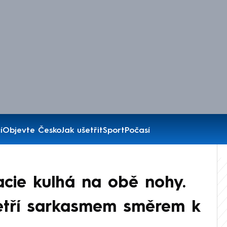
í
Objevte Česko
Jak ušetřit
Sport
Počasí
cie kulhá na obě nohy.
etří sarkasmem směrem k