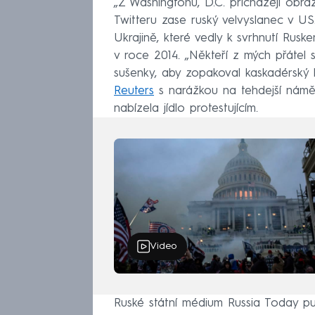
„Z Washingtonu, D.C. přicházejí obrá
Twitteru zase ruský velvyslanec v US
Ukrajině, které vedly k svrhnutí Ru
v roce 2014. „Někteří z mých přátel 
sušenky, aby zopakoval kaskadérský
Reuters
s narážkou na tehdejší náměs
nabízela jídlo protestujícím.
Video
Ruské státní médium Russia Today pu