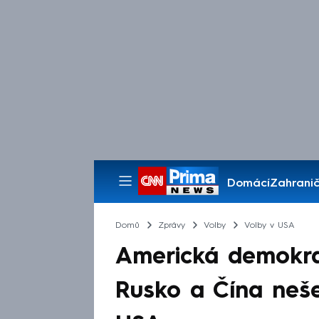
Domácí
Zahranič
Pořady
Domů
Zprávy
Volby
Volby v USA
Americká demokra
Rusko a Čína neš