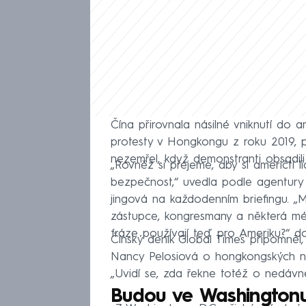
Čína přirovnala násilné vniknutí do a
protesty v Hongkongu z roku 2019, 
nezemřel, když demonstranti obsadi
„Rovněž si přejeme, aby si američtí li
bezpečnost,“ uvedla podle agentury 
jingová na každodenním briefingu. „
zástupce, kongresmany a některá méd
fráze používají teď pro Ameriku?“ 
Čínský deník Global Times připomně
Nancy Pelosiová o hongkongských ne
„Uvidí se, zda řekne totéž o nedávném
Budou ve Washingtonu