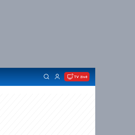
TV živě