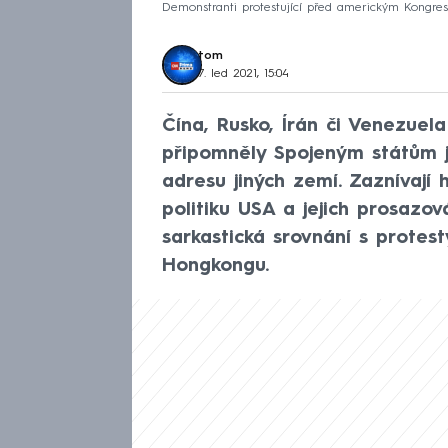
Demonstranti protestující před americkým Kongre
tom
7. led 2021, 15:04
Čína, Rusko, Írán či Venezuel
připomněly Spojeným státům j
adresu jiných zemí. Zaznívají 
politiku USA a jejich prosazo
sarkastická srovnání s prote
Hongkongu.