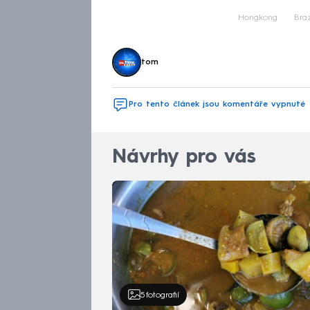
Hongkong
Braz
tom
Pro tento článek jsou komentáře vypnuté
Návrhy pro vás
5
fotografií