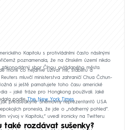
merického Kapitolu s protivládními často násilnými
přičemž poznamenala, že na čínském území nikdo
li zákonodárný sbor Čínou ovládaného města.
dé mohli co nejdříve užívat mír, stabilitu a
Reuters mluvčí ministerstva zahraničí Chua Čchun-
Možná si ještě pamatujete toho času americké
ia – jaké fráze pro Hongkong používali. Jaké
dodala podle
The New York Times
.
l, jak předsedkyně Sněmovny reprezentantů USA
pokojích pronesla, že jde o „nádherný pohled“.
 vývoj v Kapitolu,“ uvedl ironicky na Twitteru.
 také rozdávat sušenky?