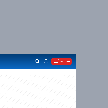
TV živě