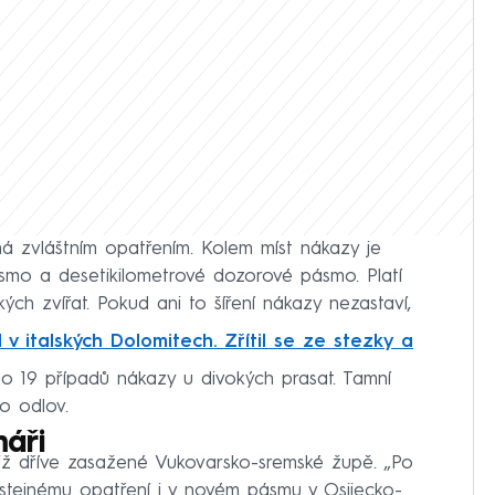
á zvláštním opatřením. Kolem míst nákazy je
smo a desetikilometrové dozorové pásmo. Platí
h zvířat. Pokud ani to šíření nákazy nezastaví,
 v italských Dolomitech. Zřítil se ze stezky a
o 19 případů nákazy u divokých prasat. Tamní
lo odlov.
máři
již dříve zasažené Vukovarsko-sremské župě. „Po
stejnému opatření i v novém pásmu v Osijecko-