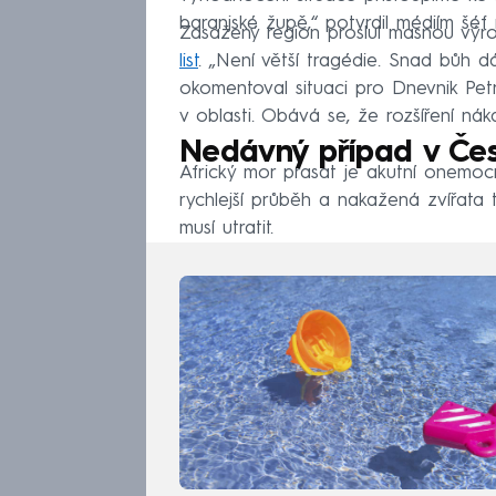
baranjské župě,“ potvrdil médiím šéf 
Zasažený region proslul masnou výro
list
. „Není větší tragédie. Snad bůh 
okomentoval situaci pro Dnevnik Pet
v oblasti. Obává se, že rozšíření ná
Nedávný případ v Če
Africký mor prasat je akutní onemo
rychlejší průběh a nakažená zvířata 
musí utratit.