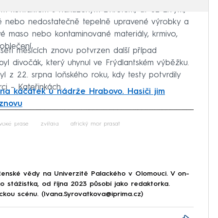
ým kontaktem s nakaženým zvířetem, ať už živým,
ové nebo nedostatečně tepelně upravené výrobky a
vé maso nebo kontaminované materiály, krmivo,
oblečení.
seti měsících znovu potvrzen další případ
yl divočák, který uhynul ve Frýdlantském výběžku.
yl z 22. srpna loňského roku, kdy testy potvrdily
ci – Kateřinkách.
na káčátek u nádrže Hrabovo. Hasiči jim
 znovu
iled to fetch
voké prase
zvířata
africký mor prasat
lečenské vědy na Univerzitě Palackého v Olomouci. V on-
 stážistka, od října 2023 působí jako redaktorka.
ckou scénu. (Ivana.Syrovatkova@iprima.cz)