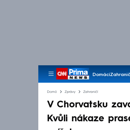
Domácí
Zahranič
Pořady
Domů
Zprávy
Zahraničí
V Chorvatsku zavád
Kvůli nákaze prase