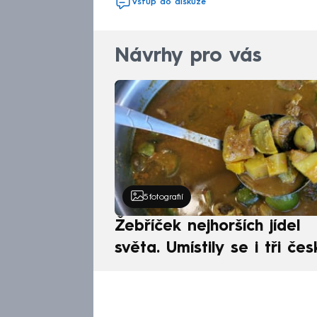
Vstup do diskuze
Návrhy pro vás
5
fotografií
Žebříček nejhorších jídel
světa. Umístily se i tři čes
pokrmy, vévodí skandináv
kuchyně