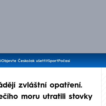
í
Objevte Česko
Jak ušetřit
Sport
Počasí
ějí zvláštní opatření.
čího moru utratili stovky