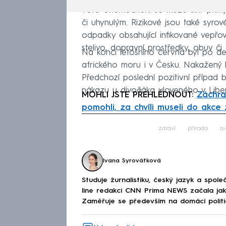
Toto onemocnění se může šířit přím
či uhynulým. Rizikové jsou také syr
odpadky obsahující infikované vepřo
stelivo, dopravní prostředky, obuv či 
Na konci letošního června byl po de
afrického moru i v Česku. Nakažený b
Předchozí poslední pozitivní případ b
nákazu u divočáka uloveného v Liber
MOHLI JSTE PŘEHLÉDNOUT:
Záchra
pomohli, za chvíli museli do akce
Fa
zdraví
příroda
di
Ivana Syrovátková
Studuje žurnalistiku, český jazyk a spo
line redakci CNN Prima NEWS začala jako
Zaměřuje se především na domácí politi