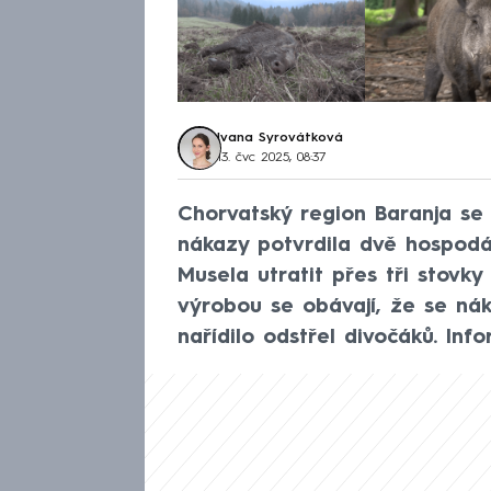
Ivana Syrovátková
13. čvc 2025, 08:37
Chorvatský region Baranja se
nákazy potvrdila dvě hospodá
Musela utratit přes tři stovky
výrobou se obávají, že se nák
nařídilo odstřel divočáků. In