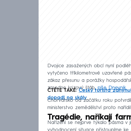
Dvojice zasažených obcí nyní podléh
vytyčeno tříkilometrové uzavřené pá
zákaz přesunu a porážky hospodářskýc
zasedne krizový štáb,
píše Dnevnik.
ČTĚTE TAKÉ:
Český turista zahynul
dopadl na skály
Chorvatsko od začátku roku potvrdil
ministerstvo zemědělství proto nařídi
Tragédie, naříkají far
Nařízení se nejprve týkalo pásma v 
vyhodnocení situace přistoupíme ke 