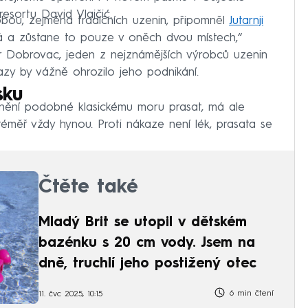
resortu David Vlajčić.
bou, zejména tradičních uzenin, připomněl
Jutarnji
dá a zůstane to pouze v oněch dvou místech,“
r Dobrovac, jeden z nejznámějších výrobců uzenin
kazy by vážně ohrozilo jeho podnikání.
sku
cnění podobné klasickému moru prasat, má ale
téměř vždy hynou. Proti nákaze není lék, prasata se
Čtěte také
Mladý Brit se utopil v dětském
bazénku s 20 cm vody. Jsem na
dně, truchlí jeho postižený otec
6 min čtení
11. čvc 2025, 10:15