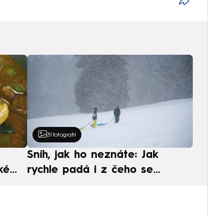
31
fotografií
Sníh, jak ho neznáte: Jak
ké
rychle padá i z čeho se
ská
skládá. A vločky nejsou bílé