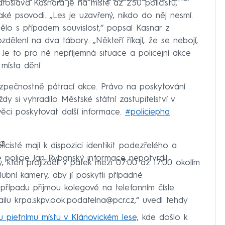
oslava Kasnara je na místě až 250 policistů,
ké psovodi. „Les je uzavřený, nikdo do něj nesmí.
mělo s případem souvislost,“ popsal Kasnar z
ozdělení na dva tábory. „Někteří říkají, že se nebojí,
í. Je to pro ně nepříjemná situace a policejní akce
 místa dění.
zpečnostně pátrací akce. Právo na poskytování
y si vyhradilo Městské státní zastupitelství v
věci poskytovat další informace.
#policiepha
23
icisté mají k dispozici identikit podezřelého a
é policie Jan Rybanský informace nepotvrdil.
, kteří projížděli v pátek mezi 07:00 až 17:00 okolím
ubní kamery, aby jí poskytli případné
případu přijmou kolegové na telefonním čísle
lu krpa.skpv.ook.podatelna@pcr.cz,“ uvedl tehdy
 pietnímu místu v Klánovickém lese,
kde došlo k