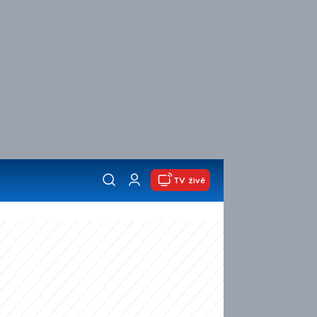
TV živě