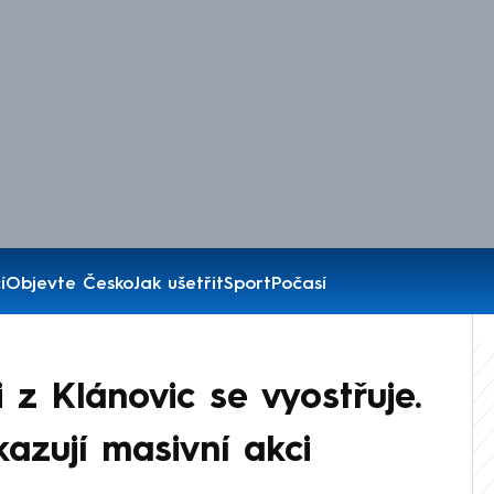
í
Objevte Česko
Jak ušetřit
Sport
Počasí
 z Klánovic se vyostřuje.
kazují masivní akci