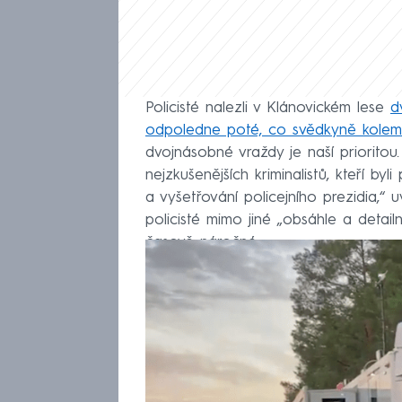
Policisté nalezli v Klánovickém lese
d
odpoledne poté, co svědkyně kolem 15
dvojnásobné vraždy je naší prioritou
nejzkušenějších kriminalistů, kteří byl
a vyšetřování policejního prezidia,“ 
policisté mimo jiné „obsáhle a detail
časově náročné.