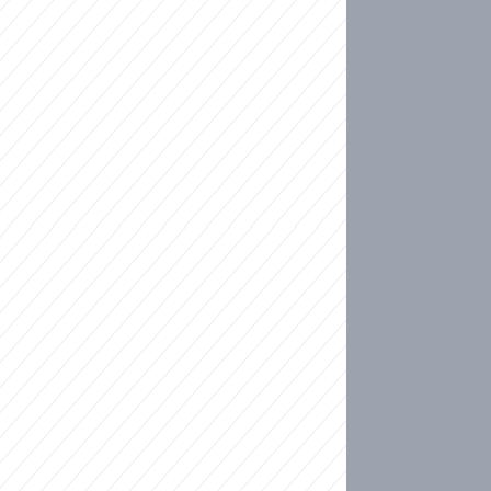
ideo
ní plné slz po 50 letech: Matku donutili dát d
ět spojil test DNA