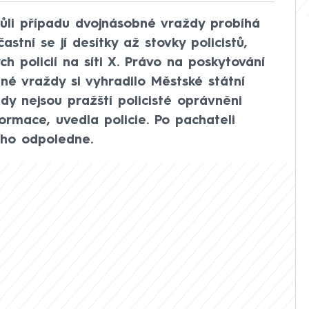
vůli případu dvojnásobné vraždy probíhá
stní se jí desítky až stovky policistů,
h policií na síti X. Právo na poskytování
né vraždy si vyhradilo Městské státní
edy nejsou pražští policisté oprávněni
ormace, uvedla policie. Po pachateli
ního odpoledne.