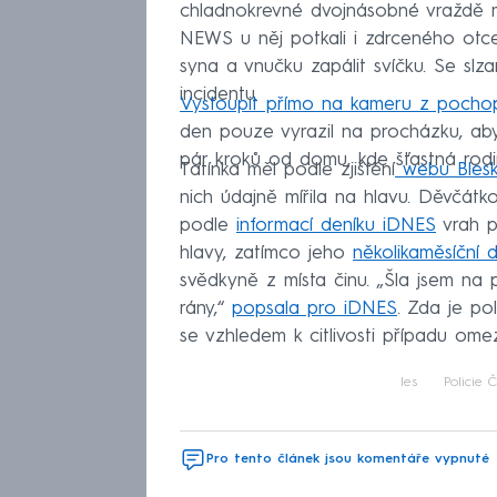
chladnokrevné dvojnásobné vraždě 
NEWS u něj potkali i zdrceného otc
syna a vnučku zapálit svíčku. Se slz
incidentu.
Vystoupit přímo na kameru z pochop
den pouze vyrazil na procházku, aby
pár kroků od domu, kde šťastná rodina
Tatínka měl podle zjištění
webu Bles
nich údajně mířila na hlavu. Děvčát
podle
informací deníku iDNES
vrah p
hlavy, zatímco jeho
několikaměsíční 
svědkyně z místa činu. „Šla jsem na 
rány,“
popsala pro iDNES
. Zda je pol
se vzhledem k citlivosti případu omezi
les
Policie 
Pro tento článek jsou komentáře vypnuté