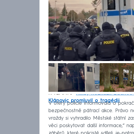
K TÉMATU:
Nikdy nezkazil žádnou
Klánovic promluvil o tragédii
V úterý policie informovala o pokrač
bezpečnostně pátrací akce. Právo n
vraždy si vyhradilo Městské státní za
věci poskytovat další informace,“ nap
záběrů, které policisté sdíleli, je pat