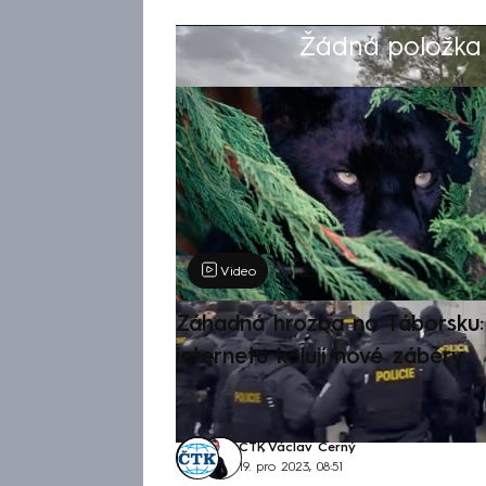
Žádná položka z
Výběr redakce
Video
Záhadná hrozba na Táborsku: 
internetu kolují nové záběry
ČTK
,
Václav Černý
19. pro 2023, 08:51