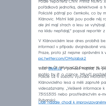
Podle reportéra CNN Prima NEWS Jar
pořádková jednotka, detektivové a ta
Policisté pátrají po čemkoliv, co by 
Klánovic. Místní lidé jsou podle něj r
ale jiní mají strach a lesu se vyhýbaj
na klidu nepřidají,“ popsal reportér z
V Klánovickém lese dnes probíhá be
informací v případu dvojnásobné vražd
Praze, proto již nejsme oprávněni k 
pic.twitter.com/OMsjJqbsk2
— Policie ČR (@PolicieCZ)
December 19, 20
Web
Blesk.cz
v pondělí napsal, že pol
mohlo by jít o cizince. Mluvčí pražsk
Policie už v sobotu vyzvala motoristy
Klánovického lesa a měli zapnuté pal
videozáznamy. „Veškeré informace k 
731553135 nebo prostřednictvím e-mai
Rybanský.
Lidé nadále chodí k improvizovanému