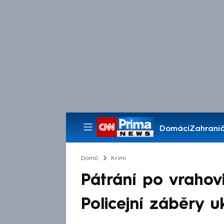
Domácí
Zahranič
Pořady
Domů
Krimi
Pátrání po vrahovi
Policejní záběry u