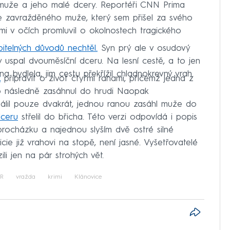
muže a jeho malé dcery. Reportéři CNN Prima
e zavražděného muže, který sem přišel za svého
ami v očích promluvil o okolnostech tragického
itelných důvodů nechtěl.
Syn prý ale v osudový
 uspal dvouměsíční dceru. Na lesní cestě, a to jen
 bydlela, jim cestu překřížil chladnokrevný vrah.
k
připravit o život čtyřmi ranami, přičemž jedna z
ko následně zasáhnul do hrudi Naopak
álil pouze dvakrát, jednou ranou zasáhl muže do
dceru
střelil do břicha. Této verzi odpovídá i popis
procházku a najednou slyším dvě ostré silné
icie již vrahovi na stopě, není jasné. Vyšetřovatelé
li jen na pár strohých vět.
ČR
vražda
krimi
Klánovice