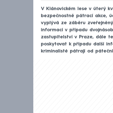
V Klánovickém lese v úterý k
bezpečnostně pátrací akce, úča
vyplývá ze záběru zveřejněnýc
informací v případu dvojnásob
zastupitelství v Praze, dále t
poskytovat k případu další inf
kriminalisté pátrají od páteč