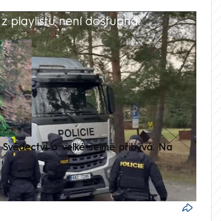
 playlistu není dostupná.
V
Svědectví o velké šelmě přibývá. Na
Setká
je op