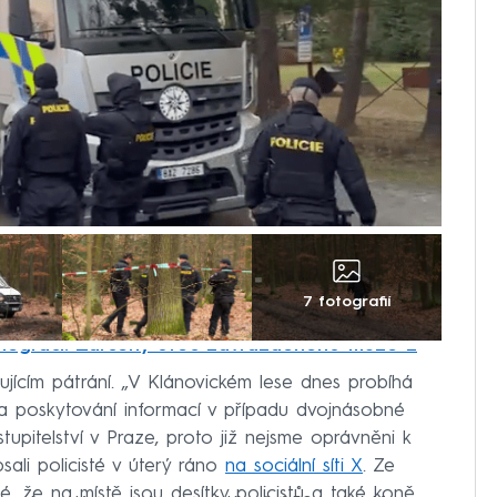
7 fotografií
 legraci. Zdrcený otec zavražděného muže z
ujícím pátrání. „V Klánovickém lese dnes probíhá
a poskytování informací v případu dvojnásobné
stupitelství v Praze, proto již nejsme oprávněni k
sali policisté v úterý ráno
na sociální síti X
. Ze
rné, že na místě jsou desítky policistů a také koně.