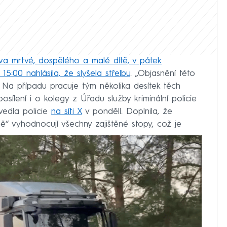
va mrtvé, dospělého a malé dítě, v pátek
:00 nahlásila, že slyšela střelbu
. „Objasnění této
. Na případu pracuje tým několika desítek těch
i posílení i o kolegy z Úřadu služby kriminální policie
uvedla policie
na síti X
v pondělí. Doplnila, že
ně“ vyhodnocují všechny zajištěné stopy, což je