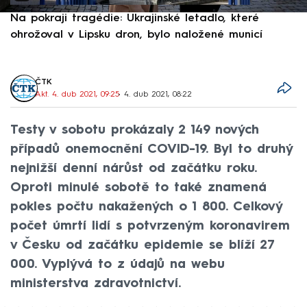
Na pokraji tragédie: Ukrajinské letadlo, které
P
ohrožoval v Lipsku dron, bylo naložené municí
e
ČTK
Akt. 4. dub 2021, 09:25
• 4. dub 2021, 08:22
Testy v sobotu prokázaly 2 149 nových
případů onemocnění COVID-19. Byl to druhý
nejnižší denní nárůst od začátku roku.
Oproti minulé sobotě to také znamená
pokles počtu nakažených o 1 800. Celkový
počet úmrtí lidí s potvrzeným koronavirem
v Česku od začátku epidemie se blíží 27
000. Vyplývá to z údajů na webu
ministerstva zdravotnictví.