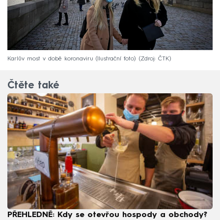
Karlův most v době koronaviru (Ilustrační foto)
Zdroj: ČTK
Čtěte také
PŘEHLEDNĚ: Kdy se otevřou hospody a obchody?