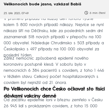
Velikonocích bude jasno, vzkázal Babiš
6 min čtení
25. bře 2021, 07:49
V průměru připadá na každý den tohoto týdne
kolem 5 800 nových případů nákazy. Nejvíce se nyní
nákaza šíří na Děčínsku, kde za posledních sedm dní
zaznamenali 518 nových případů v přepočtu na 100
000 obyvatel. Následuje Chrudimsko s 503 případy a
Českolipsko s 497 případy na 100 000 obyvatel za
poslední týden.
Zátěž nemocnic způsobená epidemií nového
koronaviru postupně klesá. V sobotu bylo v
nemocnicích 6 384 pacientů s covidem, z toho 1 446
v těžkém stavu. Celkový počet hospitalizovaných s
covidem byl nejnižší od 21. února.
Po Velikonocích chce Česko očkovat sto tisíci
dávkami vakcíny denně
Od začátku epidemie loni v březnu zemřelo v Česku
26 945 lidí s prokázaným covidem, z toho 15 000