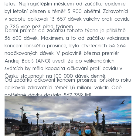
letos. Nejtragičtějším měsícem od začátku epidemie
byl letošní březen s téměř 5 900 oběťmi. Zdravotníci
v sobotu aplikovali 13 657 dávek vakcíny proti covidu,
o 725 více než před týdnem.
Denní průměr od začátku tohoto týdne je přibližně
36 600 dávek. Maximem, a to od začátku vakcinace
koncem loňského prosince, bylo čtvrtečních 54 264
naočkovaných dávek. V polovině března premiér
Andrej Babiš (ANO) uvedl, že po velikonočních
svátcích by měla kapacita očkování proti covidu v
Česku stoupnout na 100 000 dávek denně.
Od začátku očkování koncem prosince loňského roku
aplikovali zdravotníci téměř 1,8 milionu vakcín. Obě
potřebné dávky dostalo 567 359 lidí.