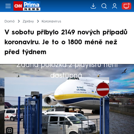
Domů
Zprávy
Koronavirus
V sobotu přibylo 2149 nových případů
koronaviru. Je to o 1800 méně než
před týdnem
Žádná položka z playlistu není
Výběr redakce
dostupná.