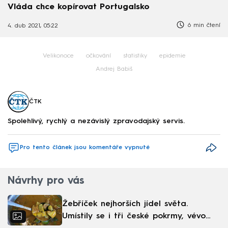
Vláda chce kopírovat Portugalsko
6 min čtení
4. dub 2021, 05:22
Velikonoce
očkování
statistiky
epidemie
Andrej Babiš
ČTK
Spolehlivý, rychlý a nezávislý zpravodajský servis.
Pro tento článek jsou komentáře vypnuté
Návrhy pro vás
Žebříček nejhorších jídel světa.
Umístily se i tři české pokrmy, vévodí