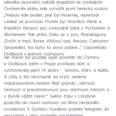
několika sezonách nabídli angažmá ve vznikajícím
Činoherním klubu, kde vytvořili první herecký soubor:
„Nebylo kde bydlet, plat byl mizernej, repertoár
vznikal za pochodu. Prvním byl Smočkův Piknik a
Krejčíkův Penzion pro svobodné pány s Pucholtem a
Abrhámem. Pak přišlo Stalo se v zoo, Mandragora,
Zločin a trest, Burke, Višňový sad, Revizor, Camusovi
Spravedliví, Na koho to slovo padne...,“ vzpomínala
Divíšková v jednom rozhovoru.
Jan Kačer byl později opět povolán do Ostravy
a Divíšková zatím v Praze postavila dům a
vychovávala jejich tři dcery – Simonu, Kláru a Adélu.
A vždy si šla neústupně za svým, vedena
masarykovským heslem říkat pravdu: „Věrnost,
čestnost a pravdomluvnost jsou vlastnosti, kterých si
v životě vážím nejvíc.“ Svého času v Londýně
poskytla do novin rozhovor na téma nenávidím
socialismus či Gustávu Husákovi poslala telegram, že
nesouhlasí s jeho zvolením prezidentem.