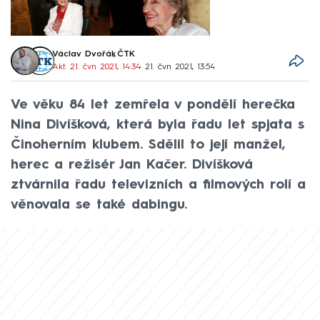
Václav Dvořák
,
ČTK
Akt. 21. čvn 2021, 14:34
• 21. čvn 2021, 13:54
Ve věku 84 let zemřela v pondělí herečka
Nina Divíšková, která byla řadu let spjata s
Činoherním klubem. Sdělil to její manžel,
herec a režisér Jan Kačer. Divíšková
ztvárnila řadu televizních a filmových rolí a
věnovala se také dabingu.