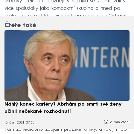
Moravy,“ řekl o ní později. V ročníku se zformovali s
více spolužáky jako kompaktní skupina a hned po
škole –⁠ v roce 1959 –⁠ jich většina odešla do Ostravy.
Čtěte také
Náhlý konec kariéry? Abrhám po smrti své ženy
učinil nečekané rozhodnutí
6 min čtení
18. čvn 2021, 07:35
Tam zanedlouho zaujali i pražské kritiky, a tak jim po