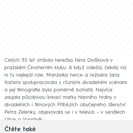
Celých 35 let strávila herečka Nina Divíšková v
pražském Činoherním klubu. A když odešla, čekaly na
ni ty nejlepší role. Manželka herce a režiséra Jana
Kačera spolupracovala s různými divadelními scénami
a její filmografie byla poměrně bohatá. Nejvíce
zaujala působivou kreací matky hlavního hrdiny v
divadelních i filmových Příbězích obyčejného šílenství
Petra Zelenky, objevovala se i v televizi –⁠ v seriálech
Ulice a Vyprávěj.
Čtěte také