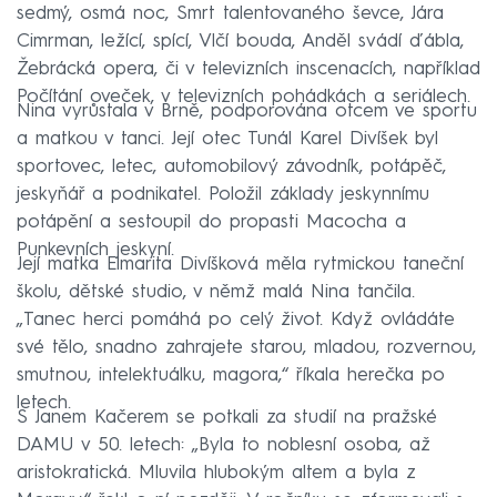
sedmý, osmá noc, Smrt talentovaného ševce, Jára
Cimrman, ležící, spící, Vlčí bouda, Anděl svádí ďábla,
Žebrácká opera, či v televizních inscenacích, například
Počítání oveček, v televizních pohádkách a seriálech.
Nina vyrůstala v Brně, podporována otcem ve sportu
a matkou v tanci. Její otec Tunál Karel Divíšek byl
sportovec, letec, automobilový závodník, potápěč,
jeskyňář a podnikatel. Položil základy jeskynnímu
potápění a sestoupil do propasti Macocha a
Punkevních jeskyní.
Její matka Elmarita Divíšková měla rytmickou taneční
školu, dětské studio, v němž malá Nina tančila.
„Tanec herci pomáhá po celý život. Když ovládáte
své tělo, snadno zahrajete starou, mladou, rozvernou,
smutnou, intelektuálku, magora,“ říkala herečka po
letech.
S Janem Kačerem se potkali za studií na pražské
DAMU v 50. letech: „Byla to noblesní osoba, až
aristokratická. Mluvila hlubokým altem a byla z