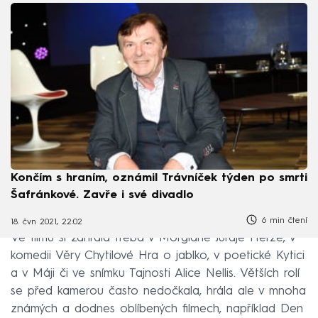
Končím s hraním, oznámil Trávníček týden po smrti
Šafránkové. Zavře i své divadlo
6 min čtení
18. čvn 2021, 22:02
Ve filmu si zahrála třeba v Morgianě Juraje Herze, v
komedii Věry Chytilové Hra o jablko, v poetické Kytici
a v Máji či ve snímku Tajnosti Alice Nellis. Větších rolí
se před kamerou často nedočkala, hrála ale v mnoha
známých a dodnes oblíbených filmech, například Den