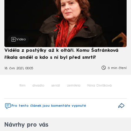
Video
Viděla z postýlky až k oltáři. Komu Šafránková
říkala anděl a kdo s ní byl před smrtí?
6 min čtení
18. čvn 2021, 00:05
film
divadlo
seriál
zemřela
Nina Divíšková
Pro tento článek jsou komentáře vypnuté
Návrhy pro vás