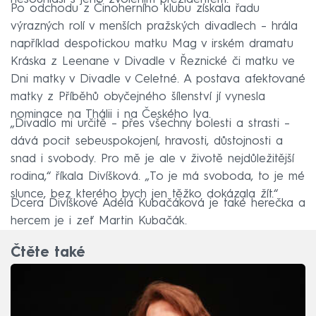
Po odchodu z Činoherního klubu získala řadu
výrazných rolí v menších pražských divadlech – hrála
například despotickou matku Mag v irském dramatu
Kráska z Leenane v Divadle v Řeznické či matku ve
Dni matky v Divadle v Celetné. A postava afektované
matky z Příběhů obyčejného šílenství jí vynesla
nominace na Thálii i na Českého lva.
„Divadlo mi určitě – přes všechny bolesti a strasti –
dává pocit sebeuspokojení, hravosti, důstojnosti a
snad i svobody. Pro mě je ale v životě nejdůležitější
rodina,“ říkala Divíšková. „To je má svoboda, to je mé
slunce, bez kterého bych jen těžko dokázala žít.“
Dcera Divíškové Adéla Kubačáková je také herečka a
hercem je i zeť Martin Kubačák.
Čtěte také