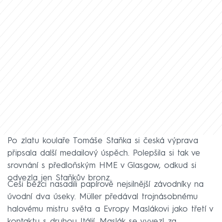
Po zlatu koulaře Tomáše Staňka si česká výprava
připsala další medailový úspěch. Polepšila si tak ve
srovnání s předloňským HME v Glasgow, odkud si
odvezla jen Staňkův bronz.
Češi běžci nasadili papírově nejsilnější závodníky na
úvodní dva úseky. Müller předával trojnásobnému
halovému mistru světa a Evropy Maslákovi jako třetí v
kontaktu s druhou Itálií. Maslák se vyvezl za