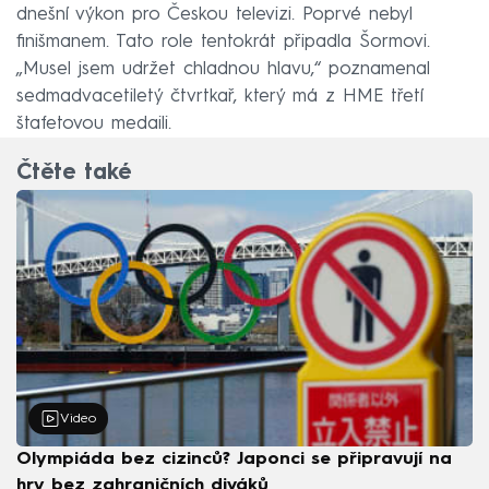
dnešní výkon pro Českou televizi. Poprvé nebyl
finišmanem. Tato role tentokrát připadla Šormovi.
„Musel jsem udržet chladnou hlavu,“ poznamenal
sedmadvacetiletý čtvrtkař, který má z HME třetí
štafetovou medaili.
Čtěte také
Video
Olympiáda bez cizinců? Japonci se připravují na
hry bez zahraničních diváků