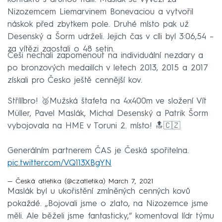
Nizozemcem Liemarvinem Bonevaciou a vytvořil
náskok před zbytkem pole. Druhé místo pak už
Desenský a Šorm udrželi. Jejich čas v cíli byl 3:06,54 –
za vítězi zaostali o 48 setin.
Češi nechali zapomenout na individuální nezdary a
po bronzových medailích v letech 2013, 2015 a 2017
získali pro Česko ještě cennější kov.
Stříííbro! 🥈Mužská štafeta na 4x400m ve složení Vít
Müller, Pavel Maslák, Michal Desenský a Patrik Šorm
vybojovala na HME v Toruni 2. místo! 🔝🇨🇿
Generálním partnerem ČAS je Česká spořitelna.
pic.twitter.com/VQ113XBgYN
— Česká atletika (@czatletika)
March 7, 2021
Maslák byl u ukořistění zmíněných cenných kovů
pokaždé. „Bojovali jsme o zlato, na Nizozemce jsme
měli. Ale běželi jsme fantasticky,“ komentoval lídr týmu