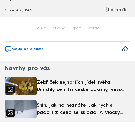
6 min čtení
3. bře 2021, 15:05
Polsko
atletika
sport
štafeta
Vstup do diskuze
Návrhy pro vás
Žebříček nejhorších jídel světa.
Umístily se i tři české pokrmy, vévodí
skandinávská kuchyně
Sníh, jak ho neznáte: Jak rychle
padá i z čeho se skládá. A vločky
nejsou bílé