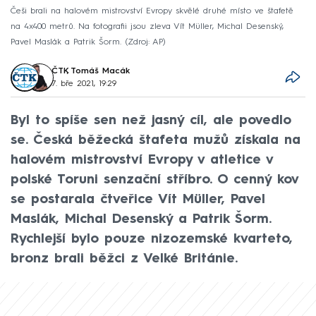
Češi brali na halovém mistrovství Evropy skvělé druhé místo ve štafetě
na 4x400 metrů. Na fotografii jsou zleva Vít Müller, Michal Desenský,
Pavel Maslák a Patrik Šorm.
Zdroj: AP
ČTK
,
Tomáš Macák
7. bře 2021, 19:29
Byl to spíše sen než jasný cíl, ale povedlo
se. Česká běžecká štafeta mužů získala na
halovém mistrovství Evropy v atletice v
polské Toruni senzační stříbro. O cenný kov
se postarala čtveřice Vít Müller, Pavel
Maslák, Michal Desenský a Patrik Šorm.
Rychlejší bylo pouze nizozemské kvarteto,
bronz brali běžci z Velké Británie.