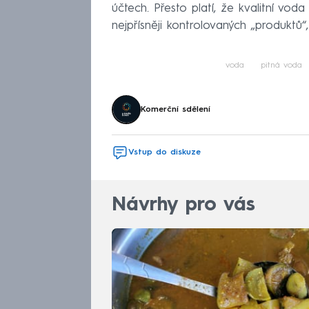
účtech. Přesto platí, že kvalitní vo
nejpřísněji kontrolovaných „produktů
voda
pitná voda
Komerční sdělení
Vstup do diskuze
Návrhy pro vás