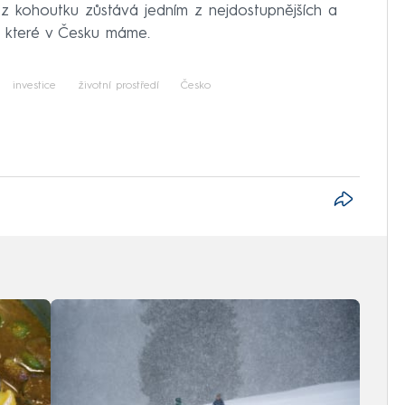
da z kohoutku zůstává jedním z nejdostupnějších a
“, které v Česku máme.
investice
životní prostředí
Česko