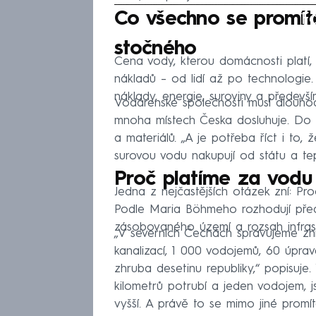
Fa
Co všechno se promí
stočného
Cena vody, kterou domácnosti platí,
nákladů – od lidí až po technologie.
náklady, energie, suroviny a předevší
Vodárenské společnosti musí dlouhod
mnoha místech Česka dosluhuje. Do c
a materiálů. „A je potřeba říct i to
surovou vodu nakupují od státu a tep
Proč platíme za vodu 
Jedna z nejčastějších otázek zní: Pro
Podle Maria Böhmeho rozhodují přede
zásobovaného území a rozsah infrast
„V severních Čechách spravujeme zh
kanalizací, 1 000 vodojemů, 60 úpra
zhruba desetinu republiky,“ popisuje.
kilometrů potrubí a jeden vodojem, js
vyšší. A právě to se mimo jiné prom