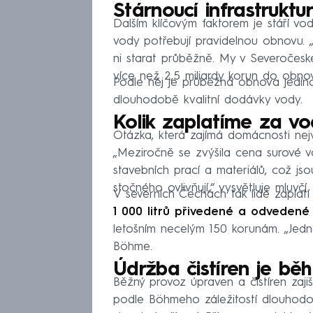
Stárnoucí infrastruktu
Dalším klíčovým faktorem je stáří vodá
vody potřebují pravidelnou obnovu. „
ni starat průběžně. My v Severočesk
více než 2,5 miliardy korun do obno
Podle něj je průběžná obnova jedinou
dlouhodobě kvalitní dodávky vody.
Kolik zaplatíme za vo
Otázka, která zajímá domácnosti nejví
„Meziročně se zvýšila cena surové 
stavebních prací a materiálů, což js
stočného ovlivňují,“ vysvětluje mluvčí.
V severních Čechách tak lidé zaplat
1 000 litrů přivedené a odveden
letošním necelým 150 korunám. „Jedn
Böhme.
Údržba čistíren je bě
Běžný provoz úpraven a čistíren zaji
podle Böhmeho záležitostí dlouhod