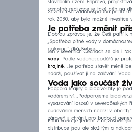
stavebním řízení. Příprava, projektov
samotná realizace je také běh na dlo
Severočeští vodohospodáři proto už 
rok 2030, aby bylo možné investice v
Je potřeba změnit přís
Dobrou zprávou je, že Češi patří k 
„Spotřeba pitné vody v domácnostech
polovinu,“ říká Böhme.
Jen v severních Čechách se ale i tak
vody
. Podle vodohospodářů je prot
krajině
. „Je potřeba stavět méně b
nádrží, používat ji na zalévání. Voda
Voda jako součást živ
Podpora krajiny a biodiverzity je 
vodárenství. „Podporujeme biodiverzit
vysazování lososů v severočeských 
budováním menších nádrží v obcích,“ 
zároveň ji chránit pro budoucí gener
Pitná voda je jedním z nejzásadnějších
distribuce jsou ale složitým a nákl