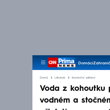
Domácí
Zahranič
Pořady
Domů
Lifestyle
Komerční sdělení
Voda z kohoutku 
vodném a stočném 