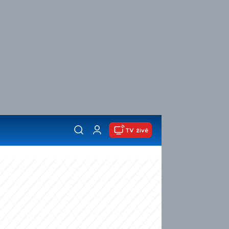
TV živě