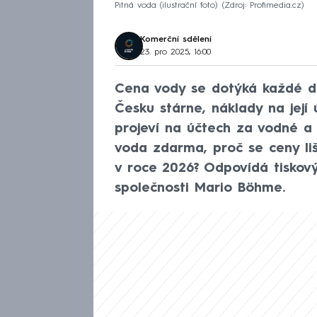
Pitná voda (ilustrační foto)
Zdroj: Profimedia.cz
Komerční sdělení
23. pro 2025, 16:00
Cena vody se dotýká každé do
Česku stárne, náklady na její 
projeví na účtech za vodné a 
voda zdarma, proč se ceny liší
v roce 2026? Odpovídá tiskov
společnosti Mario Böhme.