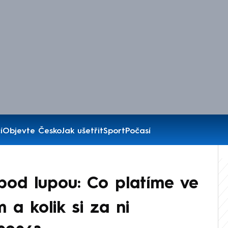
í
Objevte Česko
Jak ušetřit
Sport
Počasí
pod lupou: Co platíme ve
a kolik si za ni