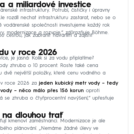
ra a miliardové investice
renské infrastruktury. Potrubí, čističky i úpravny
Je rozdíl nechat infrastrukturu zastarat, nebo se o
é vodárenské společnosti investujeme každý rok
vy, modernizace a rozvoje,“ zdůrazňuje Böhme.
 cestou, jak zabránit haváriím a zajistit
du v roce 2026
ce, je jasná: Kolik si za vodu připlatíme?
vody zhruba o 10 procent. Roste také cena
ou dvě největší položky, které cenu vodného a
í v roce 2026 za
jeden kubický metr vody – tedy
é vody – něco málo přes 156 korun
oproti
á se zhruba o čtyřprocentní navýšení,“ upřesňuje
h na dlouhou trať
šťují kmenoví zaměstnanci. Modernizace je ale
obého plánování. „Nemáme žádné úlevy ve