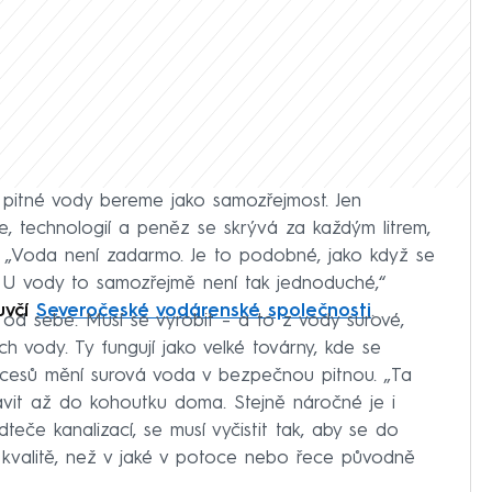
í pitné vody bereme jako samozřejmost. Jen
e, technologií a peněz se skrývá za každým litrem,
 „Voda není zadarmo. Je to podobné, jako když se
 U vody to samozřejmě není tak jednoduché,“
uvčí
Severočeské vodárenské společnosti
.
od sebe. Musí se vyrobit – a to z vody surové,
ch vody. Ty fungují jako velké továrny, kde se
ocesů mění surová voda v bezpečnou pitnou. „Ta
avit až do kohoutku doma. Stejně náročné je i
eče kanalizací, se musí vyčistit tak, aby se do
 kvalitě, než v jaké v potoce nebo řece původně