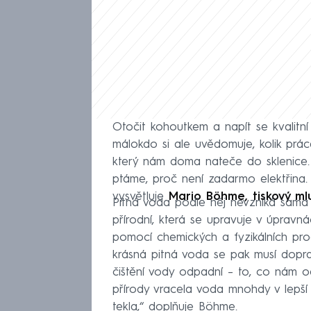
Otočit kohoutkem a napít se kvalitn
málokdo si ale uvědomuje, kolik prác
který nám doma nateče do sklenice.
ptáme, proč není zadarmo elektřina.
vysvětluje
Mario Böhme, tiskový ml
Pitná voda podle něj nevzniká sama 
přírodní, která se upravuje v úpravná
pomocí chemických a fyzikálních pr
krásná pitná voda se pak musí dopr
čištění vody odpadní – to, co nám odt
přírody vracela voda mnohdy v lepší
tekla,“ doplňuje Böhme.