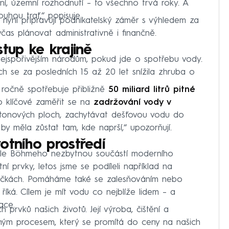
ání, územní rozhodnutí – to všechno trvá roky. A
uhou trať,“ popisuje.
nyní připravují podnikatelský záměr s výhledem za
čas plánovat administrativně i finančně.
tup ke krajině
nejspořivějším národům, pokud jde o spotřebu vody.
 se za posledních 15 až 20 let snížila zhruba o
 ročně spotřebuje přibližně
50 miliard litrů pitné
o klíčové zaměřit se na
zadržování vody v
etonových ploch, zachytávat dešťovou vodu do
 by měla zůstat tam, kde naprší,“ upozorňují.
otního prostředí
podle Böhmeho nezbytnou součástí moderního
ní prvky, letos jsme se podíleli například na
říčkách. Pomáháme také se zalesňováním nebo
říká. Cílem je mít vodu co nejblíže lidem – a
ace.
 prvků našich životů. Její výroba, čištění a
adným procesem, který se promítá do ceny na našich