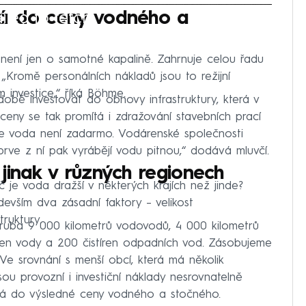
iled to fetch
tá do ceny vodného a
 není jen o samotné kapalině. Zahrnuje celou řadu
 „Kromě personálních nákladů jsou to režijní
m investice,“ říká Böhme.
obě investovat do obnovy infrastruktury, která v
eny se tak promítá i zdražování stavebních prací
, že voda není zadarmo. Vodárenské společnosti
rve z ní pak vyrábějí vodu pitnou,“ dodává mluvčí.
jinak v různých regionech
č je voda dražší v některých krajích než jinde?
vším dva zásadní faktory – velikost
ruktury.
ruba 9 000 kilometrů vodovodů, 4 000 kilometrů
ven vody a 200 čistíren odpadních vod. Zásobujeme
 Ve srovnání s menší obcí, která má několik
ou provozní i investiční náklady nesrovnatelně
ítá do výsledné ceny vodného a stočného.