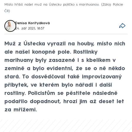
Místo hřibů našel muž na Ústecku políčko s marihuanou.
Zdroj: Policie
ČR
Denisa Korityáková
24. zář 2021, 18:57
Muž z Ústecka vyrazil na houby, místo nich
ale našel konopné pole. Rostlinky
marihuany byly zasazené i s kbelíkem v
zemině a bylo evidentní, že se o ně někdo
stará. To dosvědčoval také improvizovaný
příbytek, ve kterém bylo nářadí i další
rostliny. Policistům se pěstitele následně
podařilo dopadnout, hrozí jim až deset let
za mřížemi.