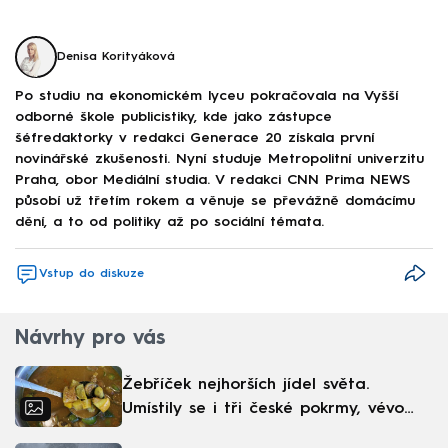
Denisa Korityáková
Po studiu na ekonomickém lyceu pokračovala na Vyšší
odborné škole publicistiky, kde jako zástupce
šéfredaktorky v redakci Generace 20 získala první
novinářské zkušenosti. Nyní studuje Metropolitní univerzitu
Praha, obor Mediální studia. V redakci CNN Prima NEWS
působí už třetím rokem a věnuje se převážně domácímu
dění, a to od politiky až po sociální témata.
Vstup do diskuze
Návrhy pro vás
Žebříček nejhorších jídel světa.
Umístily se i tři české pokrmy, vévodí
skandinávská kuchyně