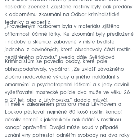
následně zpeněžit. Zajištěné rostliny byly pak předány
k odbornému zkoumání na Odbor kriminalistické
techniky a expertiz.
„Provedeným rozborem byla v materiálu zjištěna
přítomnost účinné látky. Ke zkoumání byly předložené
i nádoby a sklenice zabavené v místě bydliště
jednoho z obviněných, které obsahovaly části rostlin
nezjištěného původu,“ uvedla dále Světláková.
Kriminalistům se povedlo osoby, které pole
obhospodařovaly, vypátrat. „Ze zvlášť závažného
zločinu nedovolené výroby a jiného nakládání s
omamnými a psychotropními látkami a s jedy obvinil
vyšetřovatel mostecké policie dva muže ve věku 26
a 27 let, oba z Litvínovska,“ dodala mluvčí.
Ti měli v zalesněném prostoru mezi Litvínovem a
Loukou pěstovat nejméně 80 kusů rostlin konopí,
ačkoliv nemají k jakémukoliv nakládání s rostlinou
konopí oprávnění. Dvojici může soud v případě
uznání viny potrestat odnětím svobody na dva roky