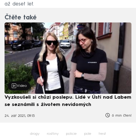
až deset let.
Čtěte také
Video
Vyzkoušeli si chůzi poslepu. Lidé v Ústí nad Labem
se seznámili s životem nevidomých
6 min čtení
24. zář 2021, 09:15
drogy
rostliny
policie
pole
trest