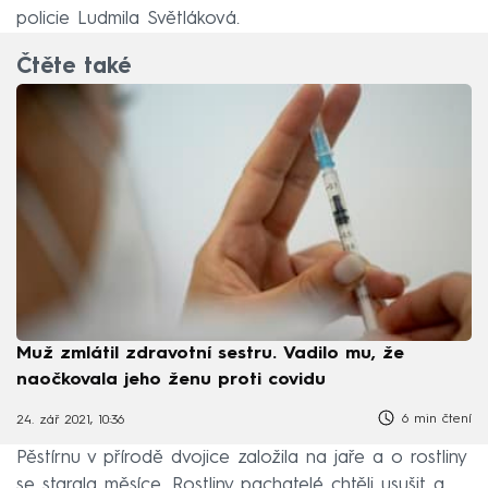
policie Ludmila Světláková.
Čtěte také
Muž zmlátil zdravotní sestru. Vadilo mu, že
naočkovala jeho ženu proti covidu
6 min čtení
24. zář 2021, 10:36
Pěstírnu v přírodě dvojice založila na jaře a o rostliny
se starala měsíce. Rostliny pachatelé chtěli usušit a