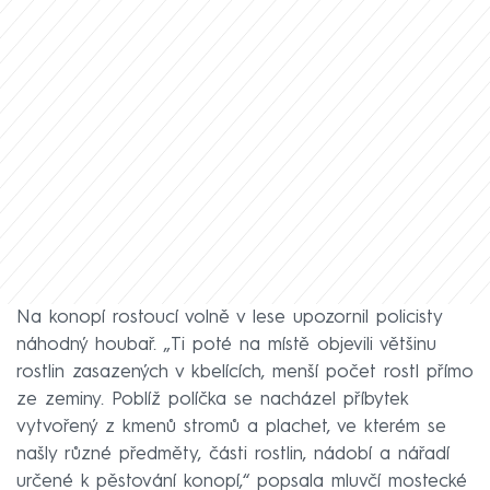
Na konopí rostoucí volně v lese upozornil policisty
náhodný houbař. „Ti poté na místě objevili většinu
rostlin zasazených v kbelících, menší počet rostl přímo
ze zeminy. Poblíž políčka se nacházel příbytek
vytvořený z kmenů stromů a plachet, ve kterém se
našly různé předměty, části rostlin, nádobí a nářadí
určené k pěstování konopí,“ popsala mluvčí mostecké