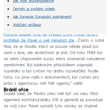
Jak volit europoslance
Termín a systém voleb
Jak funguje Evropský parlament
Voličský průkaz
Historik Blažek totiž ve vysílání CNN Prima NEWS
prohlásil, že Pavel o své minulosti lže.
„Často o sobě
říkal, že je člověk, který se pouze někde plazil po
zemi v lese, ale skutečnost je jiná. Od roku 1988 byl
ve velmi utajovaném kurzu, který znamenal celodenní
zaměstnání. Byl kádrovým příslušníkem vojenské
rozvědky a byl cvičen na dráhu rozvědčíka. Podle
toho, co jsme našli v dokumentech, byl cvičen pro
práci s agenturou, měl řídit agenty,“ sdělil.
Bránil otce
Dodal také, že Pavlův otec měl být od roku 1966
agentem kontrarozvědky StB a generál jej považuje
za svůj vzor. Pavel označil tyto výroky za chybné.