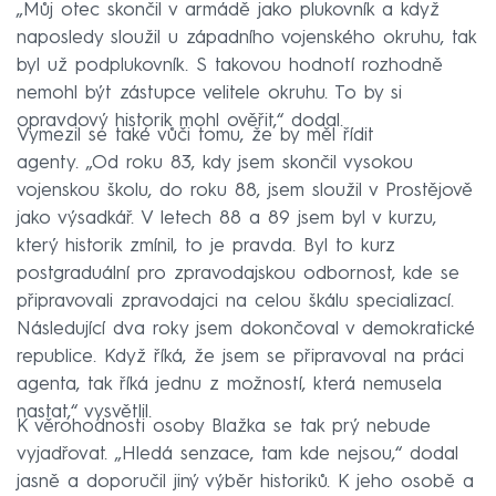
„Můj otec skončil v armádě jako plukovník a když
naposledy sloužil u západního vojenského okruhu, tak
byl už podplukovník. S takovou hodnotí rozhodně
nemohl být zástupce velitele okruhu. To by si
opravdový historik mohl ověřit,“ dodal.
Vymezil se také vůči tomu, že by měl řídit
agenty. „Od roku 83, kdy jsem skončil vysokou
vojenskou školu, do roku 88, jsem sloužil v Prostějově
jako výsadkář. V letech 88 a 89 jsem byl v kurzu,
který historik zmínil, to je pravda. Byl to kurz
postgraduální pro zpravodajskou odbornost, kde se
připravovali zpravodajci na celou škálu specializací.
Následující dva roky jsem dokončoval v demokratické
republice. Když říká, že jsem se připravoval na práci
agenta, tak říká jednu z možností, která nemusela
nastat,“ vysvětlil.
K věrohodnosti osoby Blažka se tak prý nebude
vyjadřovat. „Hledá senzace, tam kde nejsou,“ dodal
jasně a doporučil jiný výběr historiků. K jeho osobě a