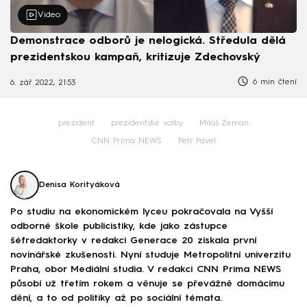
Video
Demonstrace odborů je nelogická. Středula dělá
prezidentskou kampaň, kritizuje Zdechovský
6 min čtení
6. zář 2022, 21:53
prezident
prezidentské volby
Miloš Zeman
CNN Prima NEWS
Petr Pavel
Denisa Korityáková
Po studiu na ekonomickém lyceu pokračovala na Vyšší
odborné škole publicistiky, kde jako zástupce
šéfredaktorky v redakci Generace 20 získala první
novinářské zkušenosti. Nyní studuje Metropolitní univerzitu
Praha, obor Mediální studia. V redakci CNN Prima NEWS
působí už třetím rokem a věnuje se převážně domácímu
dění, a to od politiky až po sociální témata.