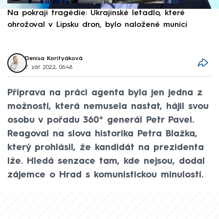
Na pokraji tragédie: Ukrajinské letadlo, které
P
ohrožoval v Lipsku dron, bylo naložené municí
e
Denisa Korityáková
7. zář 2022, 06:48
Příprava na práci agenta byla jen jedna z
možností, která nemusela nastat, hájil svou
osobu v pořadu 360° generál Petr Pavel.
Reagoval na slova historika Petra Blažka,
který prohlásil, že kandidát na prezidenta
lže. Hledá senzace tam, kde nejsou, dodal
zájemce o Hrad s komunistickou minulostí.