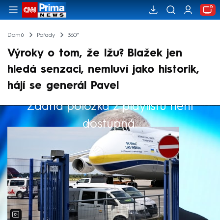
Domů
Pořady
360°
Výroky o tom, že lžu? Blažek jen
hledá senzaci, nemluví jako historik,
hájí se generál Pavel
Žádná položka z playlistu není
Výběr redakce
dostupná.