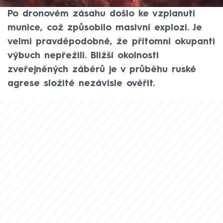
mezi doněckými městy Pokrovsk a Avdijivka.
Po dronovém zásahu došlo ke vzplanutí
munice, což způsobilo masivní explozi. Je
velmi pravděpodobné, že přítomní okupanti
výbuch nepřežili. Bližší okolnosti
zveřejněných záběrů je v průběhu ruské
agrese složité nezávisle ověřit.