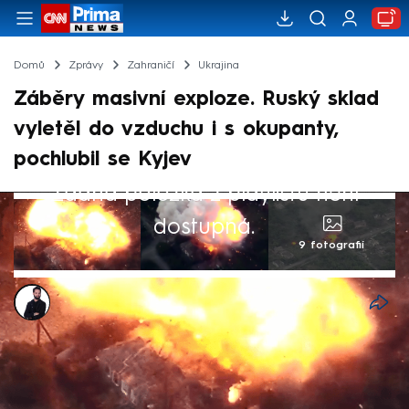
Domů
Zprávy
Zahraničí
Ukrajina
Záběry masivní exploze. Ruský sklad
vyletěl do vzduchu i s okupanty,
pochlubil se Kyjev
Žádná položka z playlistu není
dostupná.
9 fotografií
Marek Veselý
8. čvc 2024, 10:05
Ukrajinské 47. mechanizované brigádě se
povedlo zničit ruský muniční sklad ležící