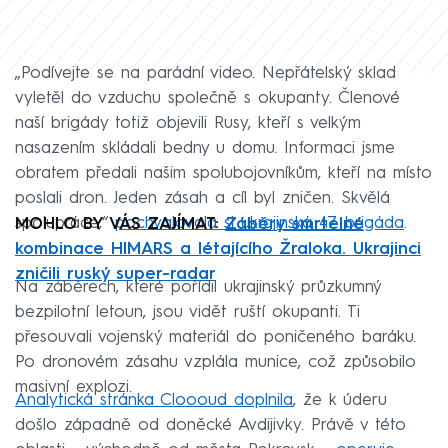
„Podívejte se na parádní video. Nepřátelský sklad
vyletěl do vzduchu společně s okupanty. Členové
naší brigády totiž objevili Rusy, kteří s velkým
nasazením skládali bedny u domu. Informaci jsme
obratem předali našim spolubojovníkům, kteří na místo
poslali dron. Jeden zásah a cíl byl zničen. Skvělá
spolupráce,“
pochvalovala si ukrajinská 47. brigáda
.
MOHLO BY VÁS ZAJÍMAT:
Záběry smrtelné
kombinace HIMARS a létajícího Žraloka. Ukrajinci
zničili ruský super-radar
Na záběrech, které pořídil ukrajinský průzkumný
bezpilotní letoun, jsou vidět ruští okupanti. Ti
přesouvali vojenský materiál do poničeného baráku.
Po dronovém zásahu vzplála munice, což způsobilo
masivní explozi.
Analytická stránka Cloooud doplnila
, že k úderu
došlo západně od doněcké Avdijivky. Právě v této