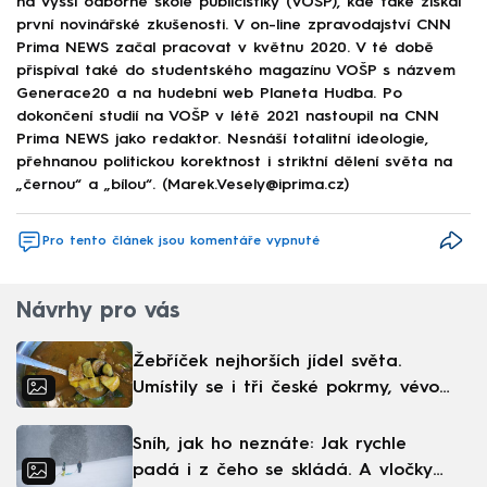
na Vyšší odborné škole publicistiky (VOŠP), kde také získal
první novinářské zkušenosti. V on-line zpravodajství CNN
Prima NEWS začal pracovat v květnu 2020. V té době
přispíval také do studentského magazínu VOŠP s názvem
Generace20 a na hudební web Planeta Hudba. Po
dokončení studií na VOŠP v létě 2021 nastoupil na CNN
Prima NEWS jako redaktor. Nesnáší totalitní ideologie,
přehnanou politickou korektnost i striktní dělení světa na
„černou“ a „bílou“. (Marek.Vesely@iprima.cz)
Pro tento článek jsou komentáře vypnuté
Návrhy pro vás
Žebříček nejhorších jídel světa.
Umístily se i tři české pokrmy, vévodí
skandinávská kuchyně
Sníh, jak ho neznáte: Jak rychle
padá i z čeho se skládá. A vločky