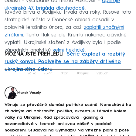
oblasti – východně od města Pokrovsk –
operuje
ukrajinská 47. brigáda dlouhodobě
.
Krvavá bitva o Avdijivku trvala dva roky. Rusové toto
strategické město v Doněcké oblasti obsadili v
polovině letošního února, za což
zaplatili značnými
ztrátami
. Tento tlak se ale Kremlu nakonec očividně
vyplatil. Ukrajinské stažení z Avdijivky bylo i podle
západních analytiků
velmi hektické
.
MOŽNÁ JSTE PŘEHLÉDLI:
Série explozí a rozbitý
ruský konvoj. Podívejte se na záběry drtivého
ukrajinského úderu
Failed to fetch
válka
vojáci
dron
Ukrajina
výbuch
Marek Veselý
Věnuje se převážně domácí politické scéně. Nenechává ho
chladným ani zahraniční politika, akcentuje témata kolem
války na Ukrajině. Rád zpracovává i gaming a
nezanedbává v textech ani svou vášeň v podobě
houbaření. Studoval na Gymnáziu Na Vítězné pláni a poté