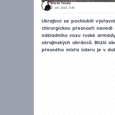
Marek Veselý
2. zář 2023, 11:36
Ukrajinci se pochlubili výstav
chirurgickou přesností navedl
nákladního vozu ruské armády
ukrajinských obránců. Bližší o
přesného místa úderu je v dob