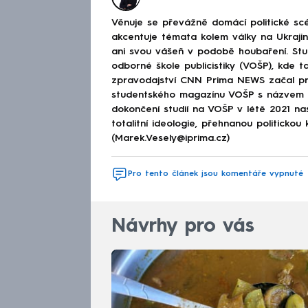
Věnuje se převážně domácí politické scé
akcentuje témata kolem války na Ukraj
ani svou vášeň v podobě houbaření. Stu
odborné škole publicistiky (VOŠP), kde ta
zpravodajství CNN Prima NEWS začal pra
studentského magazínu VOŠP s názvem 
dokončení studií na VOŠP v létě 2021 n
totalitní ideologie, přehnanou politickou 
(Marek.Vesely@iprima.cz)
Pro tento článek jsou komentáře vypnuté
Návrhy pro vás