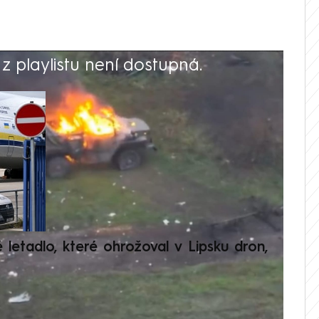
 playlistu není dostupná.
V
é letadlo, které ohrožoval v Lipsku dron,
Přilá
polit