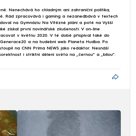
ně. Nenechává ho chladným ani zahraniční politika,
ině. Rád zpracovává i gaming a nezanedbává v textech
doval na Gymnáziu Na Vítězné pláni a poté na Vyšší
ké získal první novinářské zkušenosti. V on-line
covat v květnu 2020. V té době přispíval také do
Generace20 a na hudební web Planeta Hudba. Po
astoupil na CNN Prima NEWS jako redaktor. Nesnáší
korektnost i striktní dělení světa na „černou“ a „bílou“.