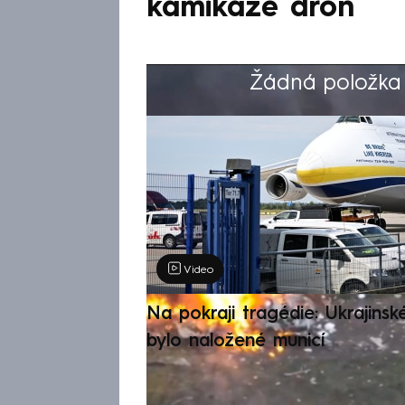
kamikaze dron
Žádná položka z
Výběr redakce
Video
Na pokraji tragédie: Ukrajinsk
bylo naložené municí