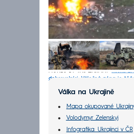
MOHLO BY VÁS ZAJÍMAT:
Ruská zr
dobrovolníci. Válečná zóna je tě
Válka na Ukrajině
Mapa okupované Ukrajin
Volodymyr Zelenskyj
Infografika: Ukrajinci v ČR