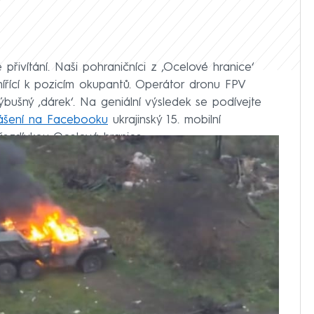
řivítání. Naši pohraničníci z ‚Ocelové hranice‘
 mířící k pozicím okupantů. Operátor dronu FPV
bušný ‚dárek‘. Na geniální výsledek se podívejte
lášení na Facebooku
ukrajinský 15. mobilní
řezdívkou Ocelová hranice.