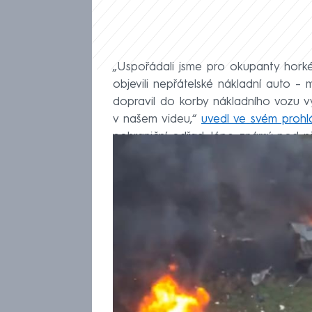
„Uspořádali jsme pro okupanty horké p
objevili nepřátelské nákladní auto –
dopravil do korby nákladního vozu vý
v našem videu,“
uvedl ve svém proh
pohraniční odřad, lépe známý pod p