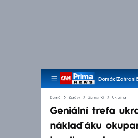
Domácí
Zahranič
Pořady
Domů
Zprávy
Zahraničí
Ukrajina
Geniální trefa ukr
náklaďáku okupan