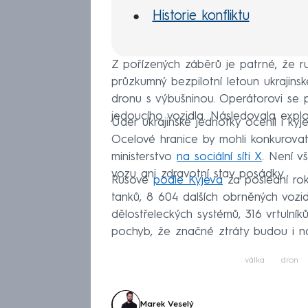
Historie konfliktu
Z pořízených záběrů je patrné, že 
průzkumný bezpilotní letoun ukrajin
dronu s výbušninou. Operátorovi se 
jedoucího vozidla. Následovala expl
Úder ukrajinské jednotky ocenil i kyje
Ocelové hranice by mohli konkurovat 
ministerstvo
na sociální síti X
. Není v
vozu ani zdravotní stav posádky.
Rusové
podle Kyjeva
za poslední rok 
tanků, 8 604 dalších obrněných vozide
dělostřeleckých systémů, 316 vrtulník
pochyb, že značné ztráty budou i na 
válka
dron
Marek Veselý