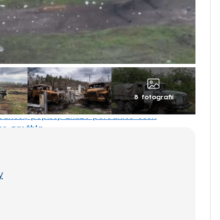
8 fotografií
ůdnost, popisují zkázu porodnice čeští
žce zasáhla
y