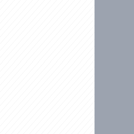
ideo
kat migranty do Česka? Sami by odešli, tvrdí exp
ické sebevraždě