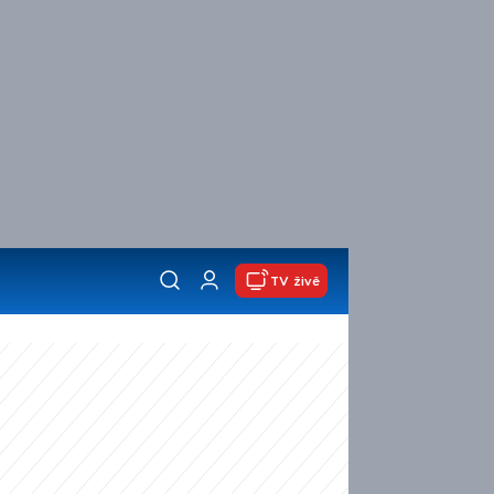
TV živě