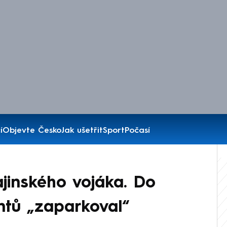
í
Objevte Česko
Jak ušetřit
Sport
Počasí
ajinského vojáka. Do
tů „zaparkoval“