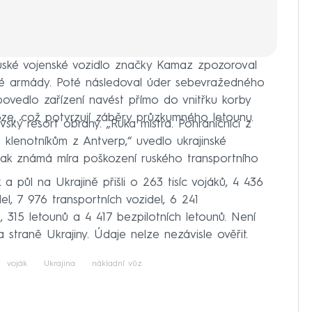
ruské vojenské vozidlo značky Kamaz zpozoroval
ské armády. Poté následoval úder sebevražedného
povedlo zařízení navést přímo do vnitřku korby
oze, což potvrzují záběry průzkumného letounu.
vský resort obrany. „Ruka mistra. Pohraničníci z
klenotníkům z Antverp,“ uvedlo ukrajinské
šak známá míra poškození ruského transportního
a půl na Ukrajině přišli o 263 tisíc vojáků, 4 436
l, 7 976 transportních vozidel, 6 241
ů, 315 letounů a 4 417 bezpilotních letounů. Není
straně Ukrajiny. Údaje nelze nezávisle ověřit.
voják
Ukrajina
nákladní vůz