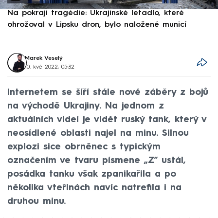
Na pokraji tragédie: Ukrajinské letadlo, které
P
ohrožoval v Lipsku dron, bylo naložené municí
e
Marek Veselý
10. kvě 2022, 05:32
Internetem se šíří stále nové záběry z bojů
na východě Ukrajiny. Na jednom z
aktuálních videí je vidět ruský tank, který v
neosídlené oblasti najel na minu. Silnou
explozi sice obrněnec s typickým
označením ve tvaru písmene „Z“ ustál,
posádka tanku však zpanikařila a po
několika vteřinách navíc natrefila i na
druhou minu.