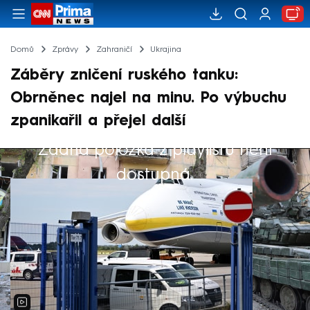
Domů
Zprávy
Zahraničí
Ukrajina
Záběry zničení ruského tanku:
Obrněnec najel na minu. Po výbuchu
zpanikařil a přejel další
Žádná položka z playlistu není
Výběr redakce
dostupná.