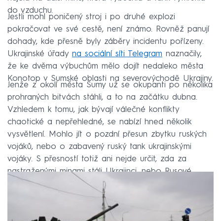
do vzduchu.
Jestli mohl poničený stroj i po druhé explozi
pokračovat ve své cestě, není známo. Rovněž panují
dohady, kde přesně byly záběry incidentu pořízeny.
Ukrajinské úřady
na sociální síti Telegram
naznačily,
že ke dvěma výbuchům mělo dojít nedaleko města
Konotop v Sumské oblasti na severovýchodě Ukrajiny.
Jenže z okolí města Sumy už se okupanti po několika
prohraných bitvách stáhli, a to na začátku dubna.
Vzhledem k tomu, jak bývají válečné konflikty
chaotické a nepřehledné, se nabízí hned několik
vysvětlení. Mohlo jít o pozdní přesun zbytku ruských
vojáků, nebo o zabavený ruský tank ukrajinskými
vojáky. S přesností totiž ani nejde určit, zda za
nastraženými minami stáli Ukrajinci, nebo Rusové.