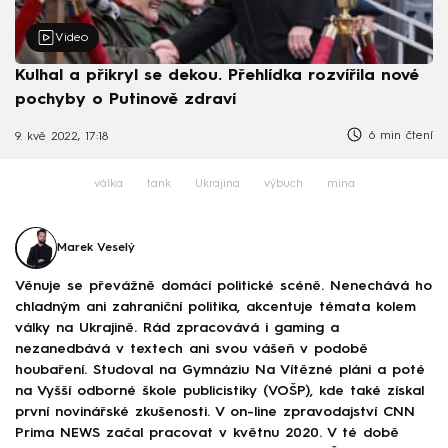
Video
Kulhal a přikryl se dekou. Přehlídka rozvířila nové
pochyby o Putinově zdraví
6 min čtení
9. kvě 2022, 17:18
válka
tank
Ukrajina
výbuch
mina
Marek Veselý
Věnuje se převážně domácí politické scéně. Nenechává ho
chladným ani zahraniční politika, akcentuje témata kolem
války na Ukrajině. Rád zpracovává i gaming a
nezanedbává v textech ani svou vášeň v podobě
houbaření. Studoval na Gymnáziu Na Vítězné pláni a poté
na Vyšší odborné škole publicistiky (VOŠP), kde také získal
první novinářské zkušenosti. V on-line zpravodajství CNN
Prima NEWS začal pracovat v květnu 2020. V té době