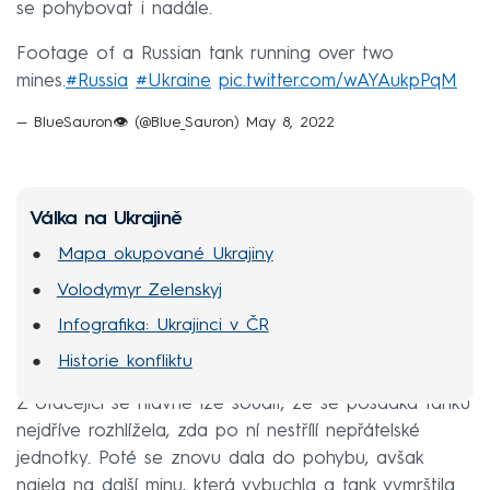
se pohybovat i nadále.
Footage of a Russian tank running over two
mines.
#Russia
#Ukraine
pic.twitter.com/wAYAukpPqM
— BlueSauron👁️ (@Blue_Sauron)
May 8, 2022
Válka na Ukrajině
Mapa okupované Ukrajiny
Volodymyr Zelenskyj
Infografika: Ukrajinci v ČR
Historie konfliktu
Z otáčející se hlavně lze soudit, že se posádka tanku
nejdříve rozhlížela, zda po ní nestřílí nepřátelské
jednotky. Poté se znovu dala do pohybu, avšak
najela na další minu, která vybuchla a tank vymrštila