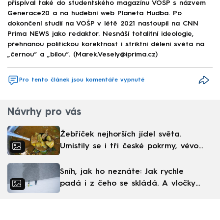
přispíval také do studentského magazínu VOŠP s názvem
Generace20 a na hudební web Planeta Hudba. Po
dokončení studií na VOŠP v létě 2021 nastoupil na CNN
Prima NEWS jako redaktor. Nesnáší totalitní ideologie,
přehnanou politickou korektnost i striktní dělení světa na
„černou“ a „bílou“. (Marek.Vesely@iprima.cz)
Pro tento článek jsou komentáře vypnuté
Návrhy pro vás
Žebříček nejhorších jídel světa.
Umístily se i tři české pokrmy, vévodí
skandinávská kuchyně
Sníh, jak ho neznáte: Jak rychle
padá i z čeho se skládá. A vločky
nejsou bílé