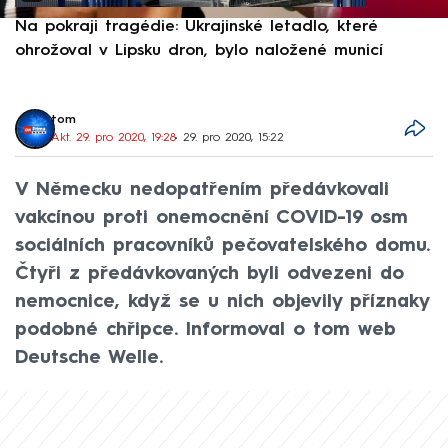
Na pokraji tragédie: Ukrajinské letadlo, které
P
ohrožoval v Lipsku dron, bylo naložené municí
e
tom
Akt. 29. pro 2020, 19:28
• 29. pro 2020, 15:22
V Německu nedopatřením předávkovali
vakcínou proti onemocnění COVID-19 osm
sociálních pracovníků pečovatelského domu.
Čtyři z předávkovaných byli odvezeni do
nemocnice, když se u nich objevily příznaky
podobné chřipce. Informoval o tom web
Deutsche Welle.