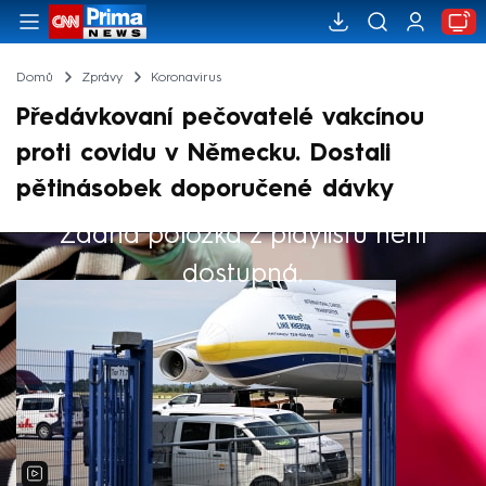
Domů
Zprávy
Koronavirus
Předávkovaní pečovatelé vakcínou
proti covidu v Německu. Dostali
pětinásobek doporučené dávky
Žádná položka z playlistu není
Výběr redakce
dostupná.