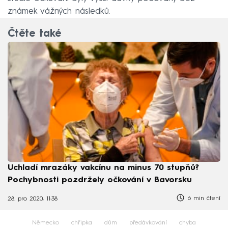
známek vážných následků.
Čtěte také
Uchladí mrazáky vakcínu na minus 70 stupňů?
Pochybnosti pozdržely očkování v Bavorsku
6 min čtení
28. pro 2020, 11:38
Německo
chřipka
dům
předávkování
chyba