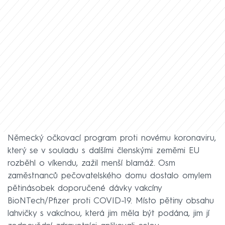
Německý očkovací program proti novému koronaviru,
který se v souladu s dalšími členskými zeměmi EU
rozběhl o víkendu, zažil menší blamáž. Osm
zaměstnanců pečovatelského domu dostalo omylem
pětinásobek doporučené dávky vakcíny
BioNTech/Pfizer proti COVID-19. Místo pětiny obsahu
lahvičky s vakcínou, která jim měla být podána, jim jí