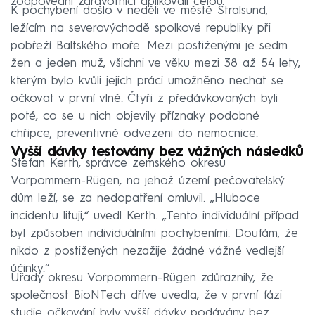
zodpovědní zdravotníci aplikovali celou.
K pochybení došlo v neděli ve městě Stralsund,
ležícím na severovýchodě spolkové republiky při
pobřeží Baltského moře. Mezi postiženými je sedm
žen a jeden muž, všichni ve věku mezi 38 až 54 lety,
kterým bylo kvůli jejich práci umožněno nechat se
očkovat v první vlně. Čtyři z předávkovaných byli
poté, co se u nich objevily příznaky podobné
chřipce, preventivně odvezeni do nemocnice.
Vyšší dávky testovány bez vážných následků
Stefan Kerth, správce zemského okresu
Vorpommern-Rügen, na jehož území pečovatelský
dům leží, se za nedopatření omluvil. „Hluboce
incidentu lituji,“ uvedl Kerth. „Tento individuální případ
byl způsoben individuálními pochybeními. Doufám, že
nikdo z postižených nezažije žádné vážné vedlejší
účinky.“
Úřady okresu Vorpommern-Rügen zdůraznily, že
společnost BioNTech dříve uvedla, že v první fázi
studie očkování byly vyšší dávky podávány bez