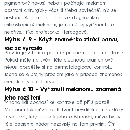
pigmentový névus) nebo i počínající melanom
odstraní chirurgicky včas (i třeba zbytečně), nic se
nestane. A pokud se posléze diagnostikuje
mikroskopický melanom, je nutné jej vyříznout co
nejdříve,“ říká profesorka Hercogová.
Mýtus č. 9 – Když znaménko ztrácí barvu,
vše se vyřešilo
Pravda je v tomto případě přesně na opačné straně.
Pokud máte na svém těle blednoucí pigmentový
névus, pospěšte si na dermatologickou kontrolu.
Jedná se o stejný problém jako v případě znamének
měnících tvar či barvu.
Mýtus č. 10 – Vyříznutí melanomu znamená
jeho rozšíření
Mnoho lidí dochází ke kontrole až příliš pozdě.
Melanom tak může začít tvořit neviditelné metastázy
a ve chvíli, kdy dojde k jeho odstranění, může být v
těle pacienta nádor nezávislý na tom prvním. Čím