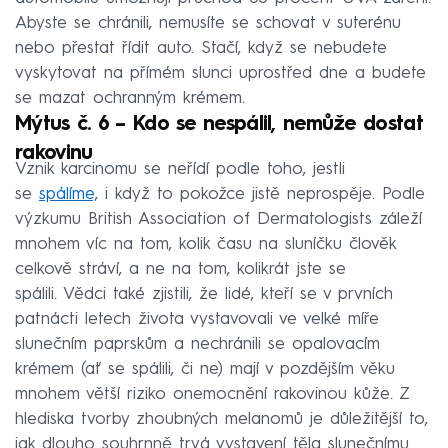
Abyste se chránili, nemusíte se schovat v suterénu
nebo přestat řídit auto. Stačí, když se nebudete
vyskytovat na přímém slunci uprostřed dne a budete
se mazat ochranným krémem.
Mýtus č. 6 – Kdo se nespálil, nemůže dostat
rakovinu
Vznik karcinomu se neřídí podle toho, jestli
se
spálíme,
i když to pokožce jistě neprospěje. Podle
výzkumu British Association of Dermatologists záleží
mnohem víc na tom, kolik času na sluníčku člověk
celkově stráví, a ne na tom, kolikrát jste se
spálili. Vědci také zjistili, že lidé, kteří se v prvních
patnácti letech života vystavovali ve velké míře
slunečním paprskům a nechránili se opalovacím
krémem (ať se spálili, či ne) mají v pozdějším věku
mnohem větší riziko onemocnění rakovinou kůže. Z
hlediska tvorby zhoubných melanomů je důležitější to,
jak dlouho souhrnně trvá vystavení těla slunečnímu