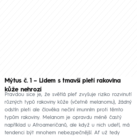
Mýtus č. 1 – Lidem s tmavší pletí rakovina
kůže nehrozí
Pravdou sice je, že světlá pleť zvyšuje riziko rozvinutí
různých typů rakoviny kůže (včetně melanomu), žádný
odstín pleti ale člověka nečiní imunním proti těmto
typům rakoviny. Melanom je opravdu méně častý
například u Afroameričanů, ale když u nich udeří, má
tendenci být mnohem nebezpečnější. Ať už tedy