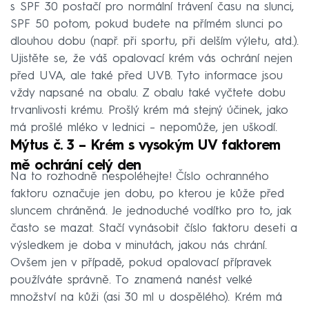
s SPF 30 postačí pro normální trávení času na slunci,
SPF 50 potom, pokud budete na přímém slunci po
dlouhou dobu (např. při sportu, při delším výletu, atd.).
Ujistěte se, že váš opalovací krém vás ochrání nejen
před UVA, ale také před UVB. Tyto informace jsou
vždy napsané na obalu. Z obalu také vyčtete dobu
trvanlivosti krému. Prošlý krém má stejný účinek, jako
má prošlé mléko v lednici – nepomůže, jen uškodí.
Mýtus č. 3 – Krém s vysokým UV faktorem
mě ochrání celý den
Na to rozhodně nespoléhejte! Číslo ochranného
faktoru označuje jen dobu, po kterou je kůže před
sluncem chráněná. Je jednoduché vodítko pro to, jak
často se mazat. Stačí vynásobit číslo faktoru deseti a
výsledkem je doba v minutách, jakou nás chrání.
Ovšem jen v případě, pokud opalovací přípravek
používáte správně. To znamená nanést velké
množství na kůži (asi 30 ml u dospělého). Krém má