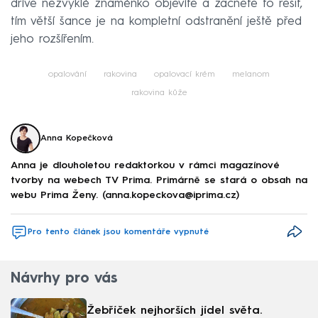
dříve nezvyklé znaménko objevíte a začnete to řešit,
tím větší šance je na kompletní odstranění ještě před
jeho rozšířením.
opalování
rakovina
opalovací krém
melanom
rakovina kůže
Anna Kopečková
Anna je dlouholetou redaktorkou v rámci magazínové
tvorby na webech TV Prima. Primárně se stará o obsah na
webu Prima Ženy. (anna.kopeckova@iprima.cz)
Pro tento článek jsou komentáře vypnuté
Návrhy pro vás
Žebříček nejhorších jídel světa.