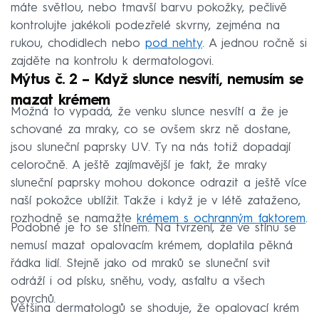
máte světlou, nebo tmavší barvu pokožky, pečlivě
kontrolujte jakékoli podezřelé skvrny, zejména na
rukou, chodidlech nebo
pod nehty
. A jednou ročně si
zajděte na kontrolu k dermatologovi.
Mýtus č. 2 – Když slunce nesvítí, nemusím se
mazat krémem
Možná to vypadá, že venku slunce nesvítí a že je
schované za mraky, co se ovšem skrz ně dostane,
jsou sluneční paprsky UV. Ty na nás totiž dopadají
celoročně. A ještě zajímavější je fakt, že mraky
sluneční paprsky mohou dokonce odrazit a ještě více
naší pokožce ublížit. Takže i když je v létě zataženo,
rozhodně se namažte
krémem s ochranným faktorem
.
Podobné je to se stínem. Na tvrzení, že ve stínu se
nemusí mazat opalovacím krémem, doplatila pěkná
řádka lidí. Stejně jako od mraků se sluneční svit
odráží i od písku, sněhu, vody, asfaltu a všech
povrchů.
Většina dermatologů se shoduje, že opalovací krém