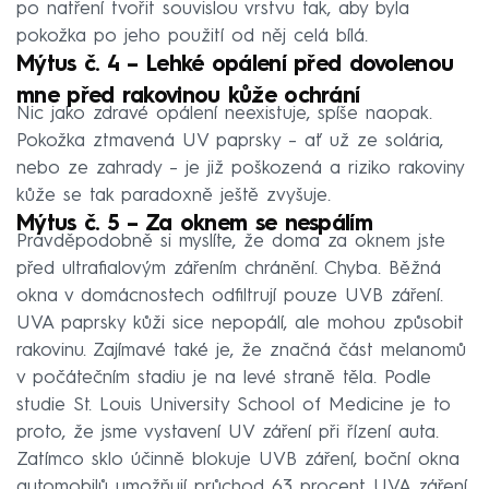
po natření tvořit souvislou vrstvu tak, aby byla
pokožka po jeho použití od něj celá bílá.
Mýtus č. 4 – Lehké opálení před dovolenou
mne před rakovinou kůže ochrání
Nic jako zdravé opálení neexistuje, spíše naopak.
Pokožka ztmavená UV paprsky – ať už ze solária,
nebo ze zahrady – je již poškozená a riziko rakoviny
kůže se tak paradoxně ještě zvyšuje.
Mýtus č. 5 – Za oknem se nespálím
Pravděpodobně si myslíte, že doma za oknem jste
před ultrafialovým zářením chránění. Chyba. Běžná
okna v domácnostech odfiltrují pouze UVB záření.
UVA paprsky kůži sice nepopálí, ale mohou způsobit
rakovinu. Zajímavé také je, že značná část melanomů
v počátečním stadiu je na levé straně těla. Podle
studie St. Louis University School of Medicine je to
proto, že jsme vystavení UV záření při řízení auta.
Zatímco sklo účinně blokuje UVB záření, boční okna
automobilů umožňují průchod 63 procent UVA záření.