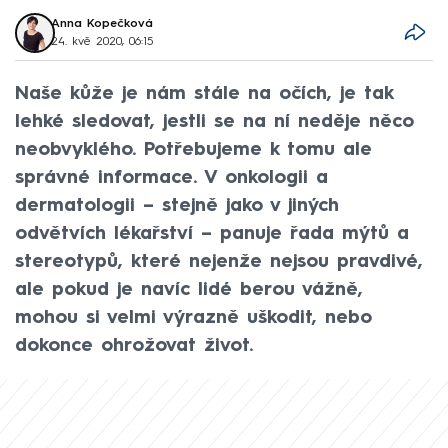
Anna Kopečková
24. kvě 2020, 06:15
Naše kůže je nám stále na očích, je tak
lehké sledovat, jestli se na ní neděje něco
neobvyklého. Potřebujeme k tomu ale
správné informace. V onkologii a
dermatologii – stejně jako v jiných
odvětvích lékařství – panuje řada mýtů a
stereotypů, které nejenže nejsou pravdivé,
ale pokud je navíc lidé berou vážně,
mohou si velmi výrazně uškodit, nebo
dokonce ohrožovat život.