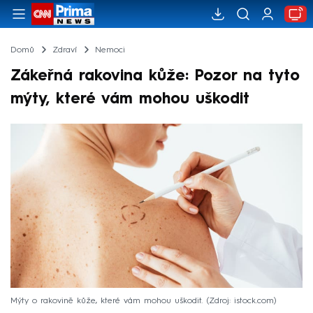
Domů
Zdraví
Nemoci
Zákeřná rakovina kůže: Pozor na tyto
mýty, které vám mohou uškodit
Mýty o rakovině kůže, které vám mohou uškodit.
Zdroj: istock.com