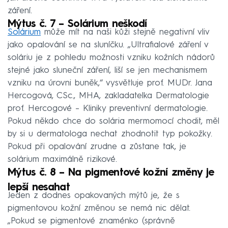
záření.
Mýtus č. 7 – Solárium neškodí
Solárium
může mít na naši kůži stejně negativní vliv
jako opalování se na sluníčku. „Ultrafialové záření v
soláriu je z pohledu možnosti vzniku kožních nádorů
stejné jako sluneční záření, liší se jen mechanismem
vzniku na úrovni buněk,“ vysvětluje prof. MUDr. Jana
Hercogová, CSc., MHA, zakladatelka Dermatologie
prof. Hercogové – Kliniky preventivní dermatologie.
Pokud někdo chce do solária mermomocí chodit, měl
by si u dermatologa nechat zhodnotit typ pokožky.
Pokud při opalování zrudne a zůstane tak, je
solárium maximálně rizikové.
Mýtus č. 8 – Na pigmentové kožní změny je
lepší nesahat
Jeden z dodnes opakovaných mýtů je, že s
pigmentovou kožní změnou se nemá nic dělat.
„Pokud se pigmentové znaménko (správně