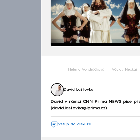
Helena Vondráčková
Václav Neckář
David Laštovka
David v rámci CNN Prima NEWS píše pře
(david.lastovka@iprima.cz)
Vstup do diskuze