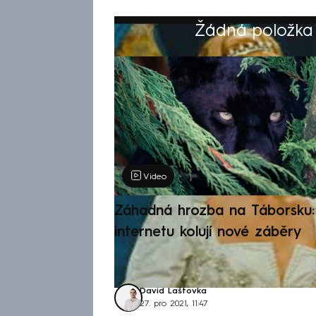
Žádná položka z
Výběr redakce
Video
Záhadná hrozba na Táborsku: 
internetu kolují nové záběry
David Laštovka
27. pro 2021, 11:47