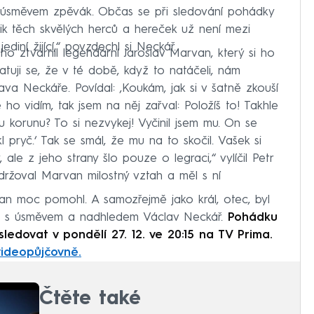
 úsměvem zpěvák. Občas se při sledování pohádky
kolik těch skvělých herců a hereček už není mezi
diní žijící,“ povzdechl si Neckář.
ého ztvárnil legendární Jaroslav Marvan, který si ho
tuji se, že v té době, když to natáčeli, nám
lava Neckáře. Povídal: ‚Koukám, jak si v šatně zkouší
 ho vidím, tak jsem na něj zařval: Položíš to! Takhle
u korunu? To si nezvykej! Vyčinil jsem mu. On se
kl pryč.‘ Tak se smál, že mu na to skočil. Vašek si
ale z jeho strany šlo pouze o legraci,“ vylíčil Petr
držoval Marvan milostný vztah a měl s ní
van moc pomohl. A samozřejmě jako král, otec, byl
ku s úsměvem a nadhledem Václav Neckář.
Pohádku
edovat v pondělí 27. 12. ve 20:15 na TV Prima.
videopůjčovně.
Čtěte také