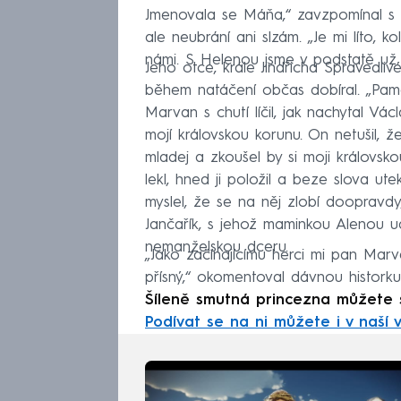
Jmenovala se Máňa,“ zavzpomínal s
ale neubrání ani slzám. „Je mi líto, 
námi. S Helenou jsme v podstatě už je
Jeho otce, krále Jindřicha Spravedliv
během natáčení občas dobíral. „Pama
Marvan s chutí líčil, jak nachytal Vác
mojí královskou korunu. On netušil, že
mladej a zkoušel by si moji královsko
lekl, hned ji položil a beze slova ute
myslel, že se na něj zlobí doopravdy, 
Jančařík, s jehož maminkou Alenou u
nemanželskou dceru.
„Jako začínajícímu herci mi pan Mar
přísný,“ okomentoval dávnou histor
Šíleně smutná princezna můžete sl
Podívat se na ni můžete i v naší 