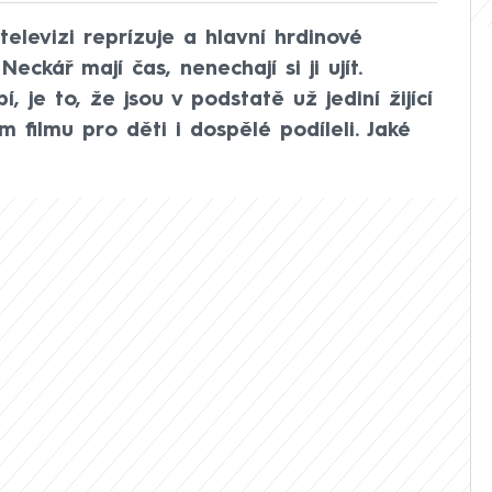
elevizi reprízuje a hlavní hrdinové
ckář mají čas, nenechají si ji ujít.
í, je to, že jsou v podstatě už jediní žijící
m filmu pro děti i dospělé podíleli. Jaké