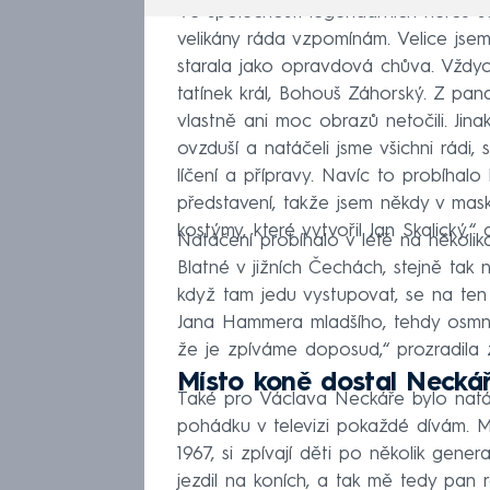
Ve společnosti legendárních herců se 
velikány ráda vzpomínám. Velice jsem
starala jako opravdová chůva. Vždyc
tatínek král, Bohouš Záhorský. Z pa
vlastně ani moc obrazů netočili. Jin
ovzduší a natáčeli jsme všichni rádi,
líčení a přípravy. Navíc to probíhal
představení, takže jsem někdy v mask
kostýmy, které vytvořil Jan Skalický,
Natáčení probíhalo v létě na několi
Blatné v jižních Čechách, stejně tak
když tam jedu vystupovat, se na ten
Jana Hammera mladšího, tehdy osmnác
že je zpíváme doposud,“ prozradila 
Místo koně dostal Neckář
Také pro Václava Neckáře bylo natáč
pohádku v televizi pokaždé dívám. Má
1967, si zpívají děti po několik gene
jezdil na koních, a tak mě tedy pan 