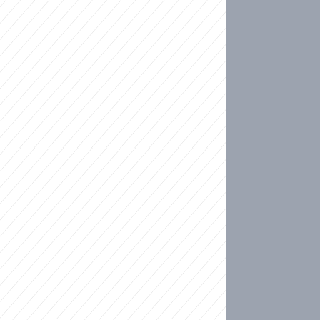
ideo
ní plné slz po 50 letech: Matku donutili dát d
ět spojil test DNA