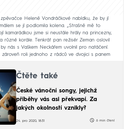
l zpěvačce Heleně Vondráčkové nabídku, že by jí
 málem se jí podlomila kolena. „Strašně mě to
mojí kamarádkou jsme si neustále hrály na princezny,
 různé korále. Tenkrát pan režisér Zeman oslovil
li by nás s Vaškem Neckářem uvolnil pro natáčení.
mu zároveň roli jednoho z rádců ve dvojici s panem
.
Čtěte také
České vánoční songy, jejichž
příběhy vás asi překvapí. Za
jakých okolností vznikly?
6 min čtení
24. pro 2020, 18:31