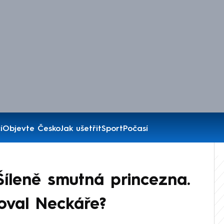
í
Objevte Česko
Jak ušetřit
Sport
Počasí
Šíleně smutná princezna.
oval Neckáře?