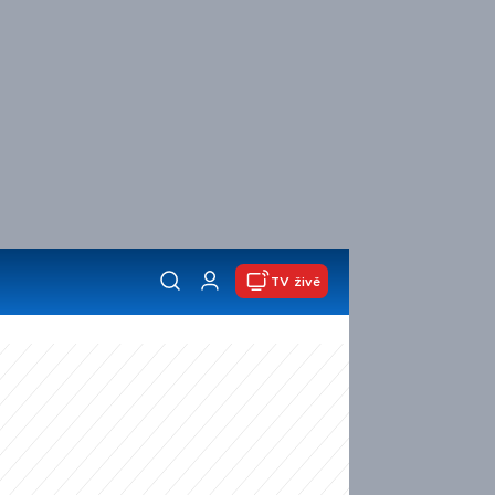
TV živě