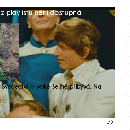
 playlistu není dostupná.
V
Svědectví o velké šelmě přibývá. Na
Setká
je op