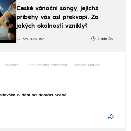
České vánoční songy, jejichž
příběhy vás asi překvapí. Za
jakých okolností vznikly?
6 min čtení
24. pro 2020, 18:31
pohádka
Šíleně smutná princezna
Jaroslav Marvan
devším o dění na domácí scéně.