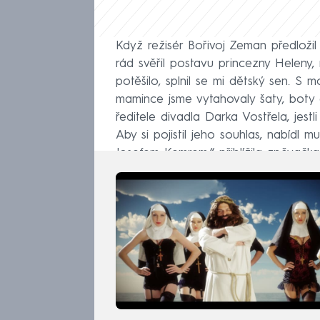
Když režisér Bořivoj Zeman předloži
rád svěřil postavu princezny Heleny,
potěšilo, splnil se mi dětský sen. S 
mamince jsme vytahovaly šaty, boty a
ředitele divadla Darka Vostřela, jest
Aby si pojistil jeho souhlas, nabídl 
Josefem Kemrem,“ přiblížila zpěvačka