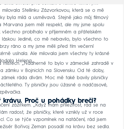
cítila skvěle. „Na setkání s těmito filmovými
 milovala Stellinku Zázvorkovou, která se o mě
ky byla milá a usměvavá. Stejně jako můj filmový
na Marvana jsem měl respekt, ale my jsme spolu
ak všechno probíhalo v příjemném a přátelském
 s láskou. Jediné, co mě nebavilo, bylo všechno to
o brzy ráno a my jsme měli před tím večerní
érně usínala. Ale milovala jsem všechny ty krásné
“ dodala Helena.
ka místech. „Nádherné to bylo v zámecké zahradě v
 na zámku v Bojnicích na Slovensku. Od té doby,
 zámek ráda dívám. Moc mě také bavily písničky
tiletého. Ty písničky jsou úžasné a nadčasové,
zpěvačka.
 krávu. Proč u pohádky brečí?
ení zážitkem. „Když mám příležitost, rád se na
m radost, že písničky, které vznikly už v roce
rací. Co se týče vzpomínek na natáčení, rád jsem
režisér Bořivoj Zeman posadil na krávu bez sedla.