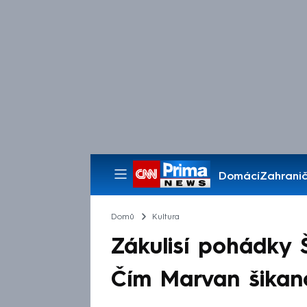
Domácí
Zahranič
Pořady
Domů
Kultura
Zákulisí pohádky 
Čím Marvan šikan