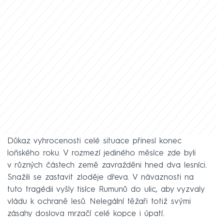
Důkaz vyhrocenosti celé situace přinesl konec
loňského roku. V rozmezí jediného měsíce zde byli
v různých částech země zavražděni hned dva lesníci.
Snažili se zastavit zloděje dřeva. V návaznosti na
tuto tragédii vyšly tisíce Rumunů do ulic, aby vyzvaly
vládu k ochraně lesů. Nelegální těžaři totiž svými
zásahy doslova mrzačí celé kopce i úpatí.