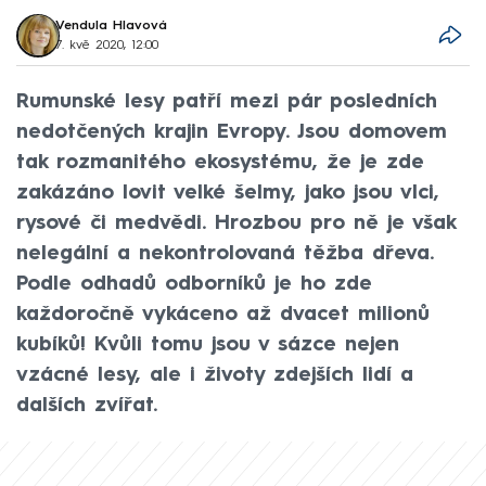
Vendula Hlavová
7. kvě 2020, 12:00
Rumunské lesy patří mezi pár posledních
nedotčených krajin Evropy. Jsou domovem
tak rozmanitého ekosystému, že je zde
zakázáno lovit velké šelmy, jako jsou vlci,
rysové či medvědi. Hrozbou pro ně je však
nelegální a nekontrolovaná těžba dřeva.
Podle odhadů odborníků je ho zde
každoročně vykáceno až dvacet milionů
kubíků! Kvůli tomu jsou v sázce nejen
vzácné lesy, ale i životy zdejších lidí a
dalších zvířat.