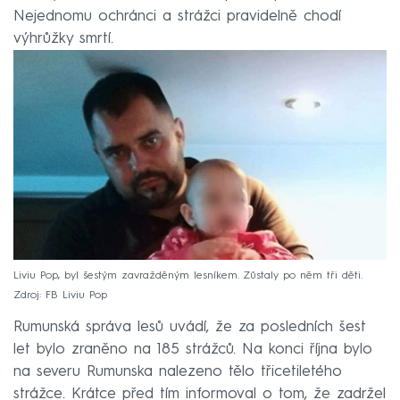
Nejednomu ochránci a strážci pravidelně chodí
výhrůžky smrtí.
Liviu Pop, byl šestým zavražděným lesníkem. Zůstaly po něm tři děti.
Zdroj: FB Liviu Pop
Rumunská správa lesů uvádí, že za posledních šest
let bylo zraněno na 185 strážců. Na konci října bylo
na severu Rumunska nalezeno tělo třicetiletého
strážce. Krátce před tím informoval o tom, že zadržel