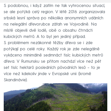
S podobnou, i když zatím ne tak vyhrocenou situací,
se ale potýká celý region. V létě 2016 zorganizovala
srbská lesní správa po několika anonymních udáních
na nelegální dřevorubce zátah ve Vojvodině. Na
místě objevili dvě lodě, obě o obsahu čtrnácti
kubických metrů. A to byl jen jediný případ.
S problémem nezákonné těžby dřeva se i zde
potýkají po celé roky. Každý rok je zde nelegálně
vykáceno minimálně sedmnáct tisíc kubických metrů
dřeva. V Rumunsku se přitom nachází více než pět
set tisíc hektarů posledních původních lesů – to je
více než kdekoliv jinde v Evropské unii (kromě
Skandinávie).