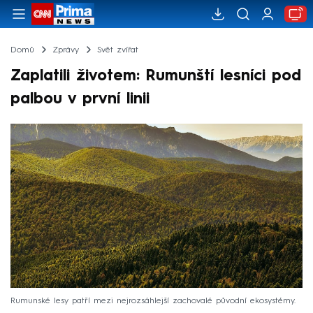
Domů
Zprávy
Svět zvířat
Zaplatili životem: Rumunští lesníci pod
palbou v první linii
Rumunské lesy patří mezi nejrozsáhlejší zachovalé původní ekosystémy.