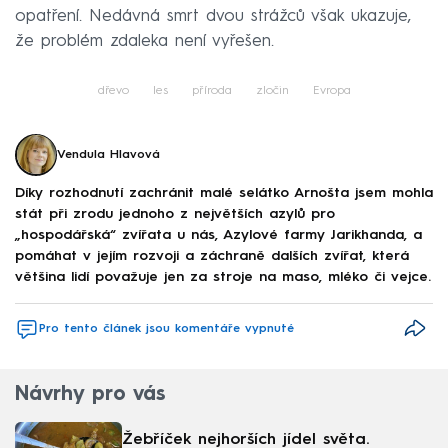
opatření. Nedávná smrt dvou strážců však ukazuje,
že problém zdaleka není vyřešen.
dřevo
les
příroda
zločin
Evropa
Vendula Hlavová
Díky rozhodnutí zachránit malé selátko Arnošta jsem mohla
stát při zrodu jednoho z největších azylů pro
„hospodářská“ zvířata u nás, Azylové farmy Jarikhanda, a
pomáhat v jejím rozvoji a záchraně dalších zvířat, která
většina lidí považuje jen za stroje na maso, mléko či vejce.
Pro tento článek jsou komentáře vypnuté
Návrhy pro vás
Žebříček nejhorších jídel světa.