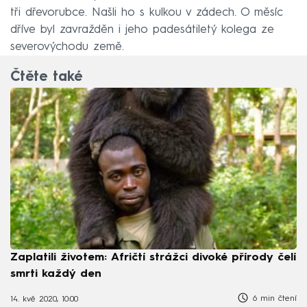
tři dřevorubce. Našli ho s kulkou v zádech. O měsíc
dříve byl zavražděn i jeho padesátiletý kolega ze
severovýchodu země.
Čtěte také
Zaplatili životem: Afričtí strážci divoké přírody čelí
smrti každý den
6 min čtení
14. kvě 2020, 10:00