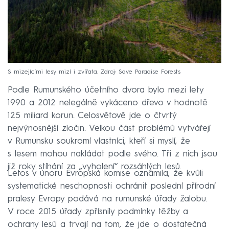
S mizejícími lesy mizí i zvířata. Zdroj: Save Paradise Forests
Podle Rumunského účetního dvora bylo mezi lety
1990 a 2012 nelegálně vykáceno dřevo v hodnotě
125 miliard korun. Celosvětově jde o čtvrtý
nejvýnosnější zločin. Velkou část problémů vytvářejí
v Rumunsku soukromí vlastníci, kteří si myslí, že
s lesem mohou nakládat podle svého. Tři z nich jsou
již roky stíhání za „vyholení“ rozsáhlých lesů.
Letos v únoru Evropská komise oznámila, že kvůli
systematické neschopnosti ochránit poslední přírodní
pralesy Evropy podává na rumunské úřady žalobu.
V roce 2015 úřady zpřísnily podmínky těžby a
ochrany lesů a trvají na tom, že jde o dostatečná