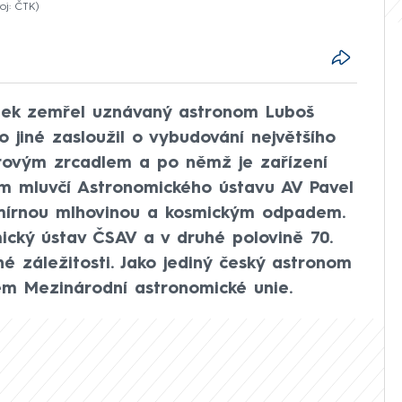
oj: ČTK
vrtek zemřel uznávaný astronom Luboš
o jiné zasloužil o vybudování největšího
rovým zrcadlem a po němž je zařízení
m mluvčí Astronomického ústavu AV Pavel
smírnou mlhovinou a kosmickým odpadem.
mický ústav ČSAV a v druhé polovině 70.
é záležitosti. Jako jediný český astronom
em Mezinárodní astronomické unie.