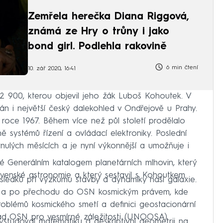
Zemřela herečka Diana Riggová,
známá ze Hry o trůny i jako
bond girl. Podlehla rakovině
6 min čtení
10. zář 2020, 16:41
2 900, kterou objevil jeho žák Luboš Kohoutek. V
n i největší český dalekohled v Ondřejově u Prahy.
roce 1967. Během více než půl století prodělalo
ně systémů řízení a ovládací elektroniky. Poslední
nulých měsících a je nyní výkonnější a umožňuje i
é Generálním katalogem planetárních mlhovin, který
lovenské astronomie a který sestavil s Kohoutkem.
sledků při výzkumu stavby a dynamiky naší galaxie.
mi a po přechodu do OSN kosmickým právem, kde
problémů kosmického smetí a definici geostacionární
Úřad OSN pro vesmírné záležitosti (UNOOSA).
vystudoval matematiku a deskriptivní geometrii na