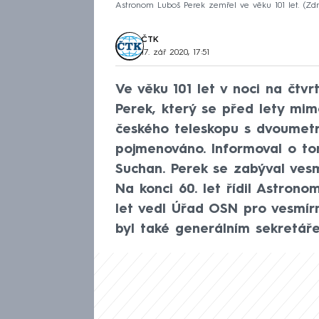
Astronom Luboš Perek zemřel ve věku 101 let.
Zdr
ČTK
17. zář 2020, 17:51
Ve věku 101 let v noci na čt
Perek, který se před lety mim
českého teleskopu s dvoumet
pojmenováno. Informoval o to
Suchan. Perek se zabýval ve
Na konci 60. let řídil Astrono
let vedl Úřad OSN pro vesmírn
byl také generálním sekretář