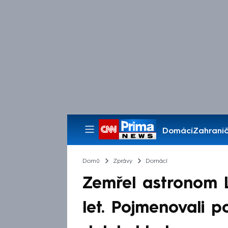
Domácí
Zahranič
Pořady
Domů
Zprávy
Domácí
Zemřel astronom L
let. Pojmenovali p