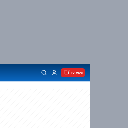
TV živě