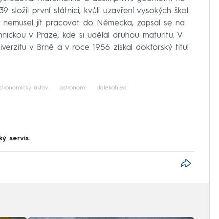
9 složil první státnici, kvůli uzavření vysokých škol
y nemusel jít pracovat do Německa, zapsal se na
hnickou v Praze, kde si udělal druhou maturitu. V
erzitu v Brně a v roce 1956 získal doktorský titul
stronomický ústav
astronom
dalekohled
ký servis.