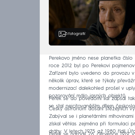
5
fotografií
Perekovo jméno nese planetka číslo 
roce 2012 byl po Perekovi pojmenová
Zařízení bylo uvedeno do provozu v 
několik úprav, které se týkaly převáž
modernizací dalekohled prošel v uply
pozorování málo jasných objektů.
Perek se do povědomí lidí zapsal tak
se stal nejcitovanějším dílem českos
Český astronom dosáhl stěžejních vý
Zabýval se i planetárními mlhovina
získal věhlas zejména při formulaci 
dráhy. V letech 1975 až 1980 řídil 
Perek se narodil 26. července 1919, 