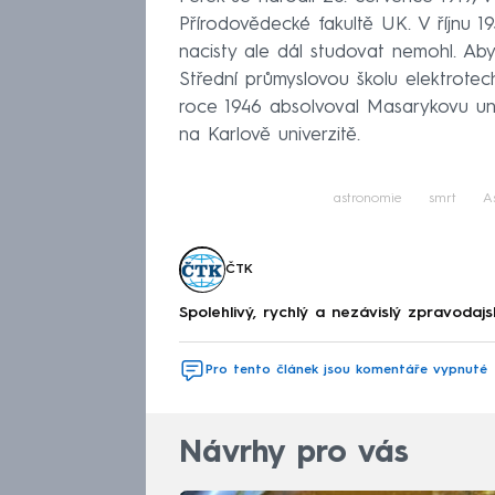
Přírodovědecké fakultě UK. V říjnu 193
nacisty ale dál studovat nemohl. Ab
Střední průmyslovou školu elektrotec
roce 1946 absolvoval Masarykovu univ
na Karlově univerzitě.
astronomie
smrt
A
ČTK
Spolehlivý, rychlý a nezávislý zpravodajs
Pro tento článek jsou komentáře vypnuté
Návrhy pro vás