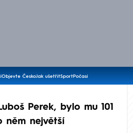
í
Objevte Česko
Jak ušetřit
Sport
Počasí
uboš Perek, bylo mu 101
o něm největší