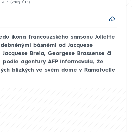
 2015.
Zdroj: ČTK
edu ikona francouzského šansonu Juliette
hudebněnými básněmi od Jacquese
, Jacquese Brela, Georgese Brassense či
a podle agentury AFP informovala, že
vých blízkých ve svém domě v Ramatuelle