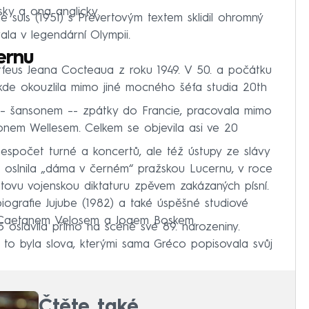
ky a ona anglicky.
je suis (1951) s Prévertovým textem sklidil ohromný
ala v legendární Olympii.
ernu
rfeus Jeana Cocteaua z roku 1949. V 50. a počátku
 kde okouzlila mimo jiné mocného šéfa studia 20th
 –⁠ šansonem –⁠- zpátky do Francie, pracovala mimo
nem Wellesem. Celkem se objevila asi ve 20
 nespočet turné a koncertů, ale též ústupy ze slávy
5 oslnila „dáma v černém“ pražskou Lucernu, v roce
etovu vojenskou diktaturu zpěvem zakázaných písní.
biografie Jujube (1982) a také úspěšné studiové
i Caetanem Velosem a Joaem Boskem.
 oslavila přímo na scéně své 89. narozeniny.
–⁠ to byla slova, kterými sama Gréco popisovala svůj
Čtěte také