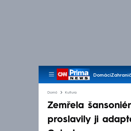
Domácí
Zahranič
Pořady
Domů
Kultura
Zemřela šansoniérk
proslavily ji adap