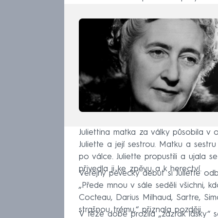
Juliettina matka za války působila v 
Juliette a její sestrou. Matku a sest
po válce. Juliette propustili a ujala 
přivedla ji ke zpěvu a k herectví.
Veřejný pěvecký debut si Juliette odb
„Přede mnou v sále seděli všichni, k
Cocteau, Darius Milhaud, Sartre, Sim
strašnou trému,“ přiznala později.
V téže době prožila „zázrak lásky“ 