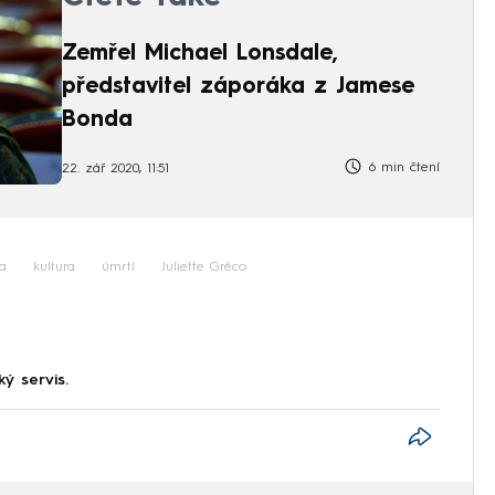
Zemřel Michael Lonsdale,
představitel záporáka z Jamese
Bonda
6 min čtení
22. zář 2020, 11:51
a
kultura
úmrtí
Juliette Gréco
ký servis.