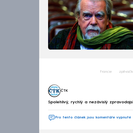
Francie
zpěvačk
ČTK
Spolehlivý, rychlý a nezávislý zpravodajs
Pro tento článek jsou komentáře vypnuté