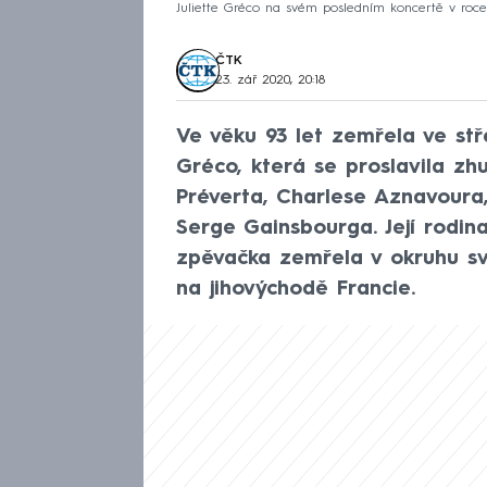
Juliette Gréco na svém posledním koncertě v roce
ČTK
23. zář 2020, 20:18
Ve věku 93 let zemřela ve stř
Gréco, která se proslavila z
Préverta, Charlese Aznavoura
Serge Gainsbourga. Její rodin
zpěvačka zemřela v okruhu s
na jihovýchodě Francie.