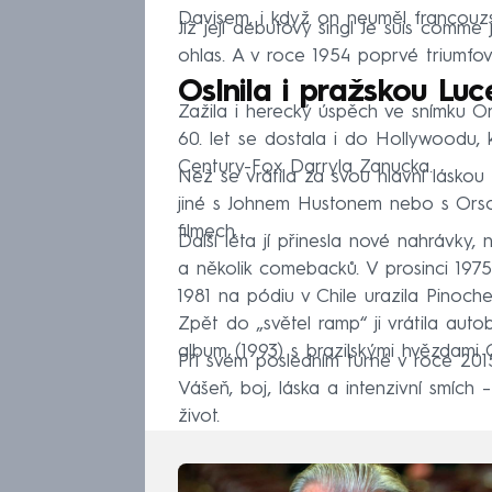
Davisem, i když on neuměl francouzs
Již její debutový singl Je suis comme 
ohlas. A v roce 1954 poprvé triumfov
Oslnila i pražskou Luc
Zažila i herecký úspěch ve snímku O
60. let se dostala i do Hollywoodu,
Century-Fox Darryla Zanucka.
Než se vrátila za svou hlavní láskou
jiné s Johnem Hustonem nebo s Orso
filmech.
Další léta jí přinesla nové nahrávky,
a několik comebacků. V prosinci 197
1981 na pódiu v Chile urazila Pinoch
Zpět do „světel ramp“ ji vrátila auto
album (1993) s brazilskými hvězdam
Při svém posledním turné v roce 2015
Vášeň, boj, láska a intenzivní smích 
život.