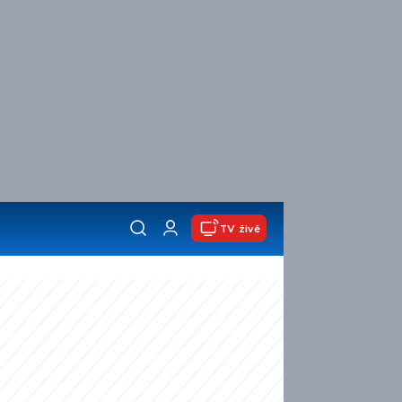
TV živě