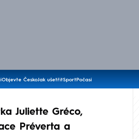
í
Objevte Česko
Jak ušetřit
Sport
Počasí
a Juliette Gréco,
tace Préverta a