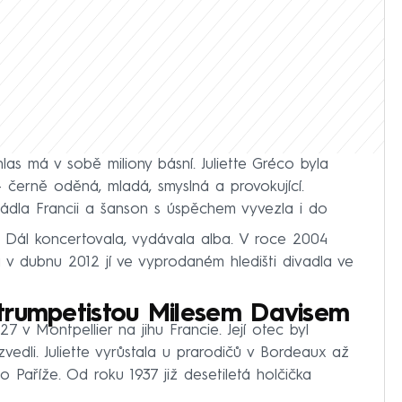
hlas má v sobě miliony básní. Juliette Gréco byla
černě oděná, mladá, smyslná a provokující.
vládla Francii a šanson s úspěchem vyvezla i do
tí. Dál koncertovala, vydávala alba. V roce 2004
 v dubnu 2012 jí ve vyprodaném hledišti divadla ve
trumpetistou Milesem Davisem
27 v Montpellier na jihu Francie. Její otec byl
zvedli. Juliette vyrůstala u prarodičů v Bordeaux až
 Paříže. Od roku 1937 již desetiletá holčička