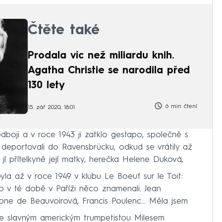
Čtěte také
Prodala víc než miliardu knih.
Agatha Christie se narodila před
130 lety
6 min čtení
15. zář 2020, 18:01
odboji a v roce 1943 ji zatklo gestapo, společně s
ru deportovali do Ravensbrücku, odkud se vrátily až
se jí přítelkyně její matky, herečka Helene Duková,
yla až v roce 1949 v klubu Le Boeuf sur le Toit:
do v té době v Paříži něco znamenali. Jean
one de Beauvoirová, Francis Poulenc... Měla jsem
se slavným americkým trumpetistou Milesem