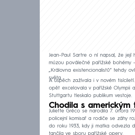
Jean-Paul Sartre o ní napsal, že její 
múzou poválečné pařížské bohémy –⁠ 
„Královna existencionalistů“ tehdy o
světa.
A úspěch zažívala i v novém tisícile
opět excelovala v pařížské Olympii a
Stuttgartu tleskalo publikum vestoje.
Chodila s americkým 
Juliette Gréco se narodila 7. února 19
policejní komisař a rodiče se záhy ro
do roku 1933, kdy ji matka odvezla do
tančila ve sboru pařížské opery.