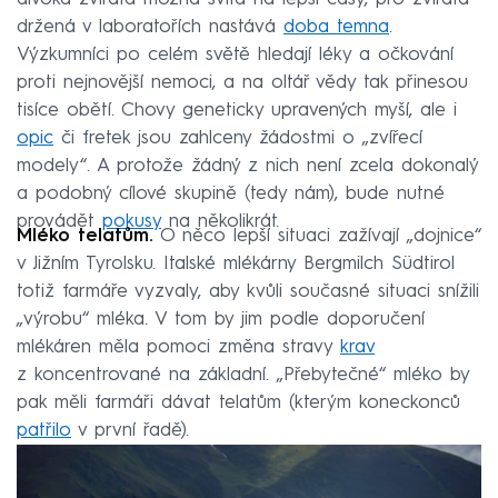
držená v laboratořích nastává
doba temna
.
Výzkumníci po celém světě hledají léky a očkování
proti nejnovější nemoci, a na oltář vědy tak přinesou
tisíce obětí. Chovy geneticky upravených myší, ale i
opic
či fretek jsou zahlceny žádostmi o „zvířecí
modely“. A protože žádný z nich není zcela dokonalý
a podobný cílové skupině (tedy nám), bude nutné
provádět
pokusy
na několikrát.
Mléko telatům.
O něco lepší situaci zažívají „dojnice“
v Jižním Tyrolsku. Italské mlékárny Bergmilch Südtirol
totiž farmáře vyzvaly, aby kvůli současné situaci snížili
„výrobu“ mléka. V tom by jim podle doporučení
mlékáren měla pomoci změna stravy
krav
z koncentrované na základní. „Přebytečné“ mléko by
pak měli farmáři dávat telatům (kterým koneckonců
patřilo
v první řadě).