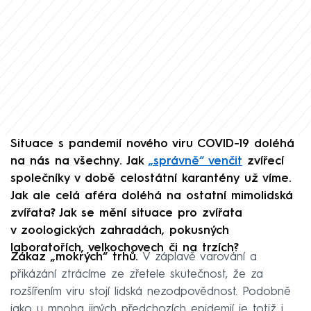
Situace s pandemií nového viru COVID-19 doléhá
na nás na všechny. Jak
„správně“ venčit
zvířecí
společníky v době celostátní karantény už víme.
Jak ale celá aféra doléhá na ostatní mimolidská
zvířata? Jak se mění situace pro zvířata
v zoologických zahradách, pokusných
laboratořích, velkochovech či na trzích?
Zákaz „mokrých“ trhů.
V záplavě varování a
přikázání ztrácíme ze zřetele skutečnost, že za
rozšířením viru stojí lidská nezodpovědnost. Podobně
jako u mnoha jiných předchozích epidemií je totiž i