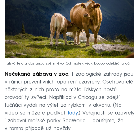
Italská telata dostanou své mléko. Od matek však budou odebírána dál.
Nečekaná zábava v zoo.
I zoologické zahrady jsou
v rámci preventivních opatření uzavřeny. Ošetřovatelé
některých z nich proto na místo lidských hostů
provádí ty zvířecí. Například v Chicagu se zdejší
tučňáci vydali na výlet za rybkami v akváriu. (Na
video se můžete podívat
tady
.) Veřejnosti se uzavřely
i zábavní mořské parky SeaWorld – doufejme, že
v tomto případě už navždy…