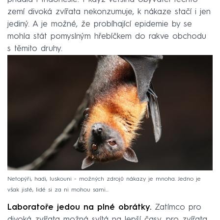
zemí divoká zvířata nekonzumuje, k nákaze stačí i jen
jediný. A je možné, že probíhající epidemie by se
mohla stát pomyslným hřebíčkem do rakve obchodu
s těmito druhy.
Netopýři, hadi, luskouni - možných zdrojů nákazy je mnoha. Jedno je
však jisté, lidé si za ni mohou sami...
Laboratoře jedou na plné obrátky.
Zatímco pro
divoká zvířata možná svítá na lepší časy, pro zvířata