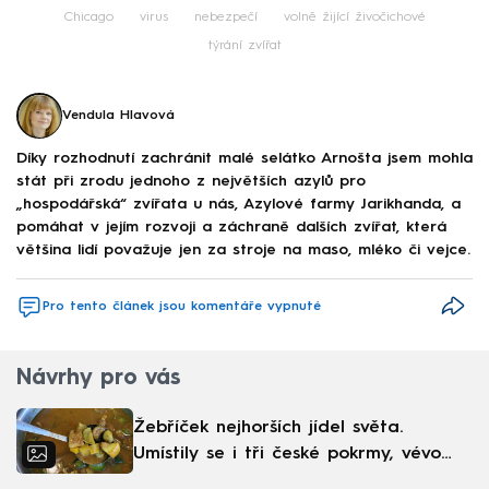
Chicago
virus
nebezpečí
volně žijící živočichové
týrání zvířat
Vendula Hlavová
Díky rozhodnutí zachránit malé selátko Arnošta jsem mohla
stát při zrodu jednoho z největších azylů pro
„hospodářská“ zvířata u nás, Azylové farmy Jarikhanda, a
pomáhat v jejím rozvoji a záchraně dalších zvířat, která
většina lidí považuje jen za stroje na maso, mléko či vejce.
Pro tento článek jsou komentáře vypnuté
Návrhy pro vás
Žebříček nejhorších jídel světa.
Umístily se i tři české pokrmy, vévodí
skandinávská kuchyně