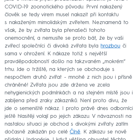
COVID-19 zoonotického původu. První nakažený
člověk se tedy virem musel nakazit při kontaktu
s nakaženým mimolidským zvířetem. Neznamená to
však, že by zvířata byla přenašeči tohoto
onemocnění, a nemusíte se proto bát, že by vaši
zvířecí společníci či divoká zvířata byla
hrozbou
či
sama v ohrožení. K nákaze totiž s největší
pravděpodobností došlo na takzvaném „mokrém“
trhu. Jde o tržiště, na kterých se obchoduje s
nespočtem druhů zvířat - mnohé z nich jsou i přísně
chráněné! Zvířata jsou zde držena ve zcela
nehygienických podmínkách a na stejném místě jsou i
zabíjena před zraky zákazníků. Není proto divu, že
jde o semeniště nákaz. I proto právě dnes odborníci
ještě hlasitěji volají po jejich zákazu. V návaznosti na
nastalou situaci je obchod s divokými zvířaty zatím
dočasně zakázán po celé
Číně
. K zákazu se nově
přidala i Indonésie. I když většina obyvatel těchto