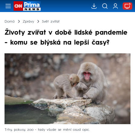
Domů
Zprávy
Svět zvířat
Životy zvířat v době lidské pandemie
- komu se blýská na lepší časy?
Trhy, pokusy, zoo - tady všude se mění osud opic.