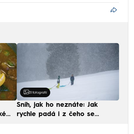
31
fotografií
Sníh, jak ho neznáte: Jak
ké
rychle padá i z čeho se
ská
skládá. A vločky nejsou bílé