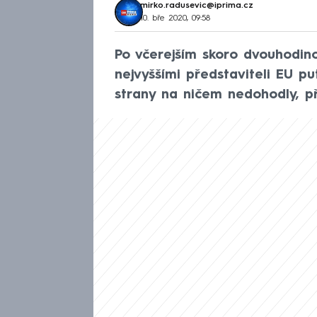
mirko.radusevic@iprima.cz
10. bře 2020, 09:58
Po včerejším skoro dvouhodi
nejvyššími představiteli EU p
strany na ničem nedohodly, př