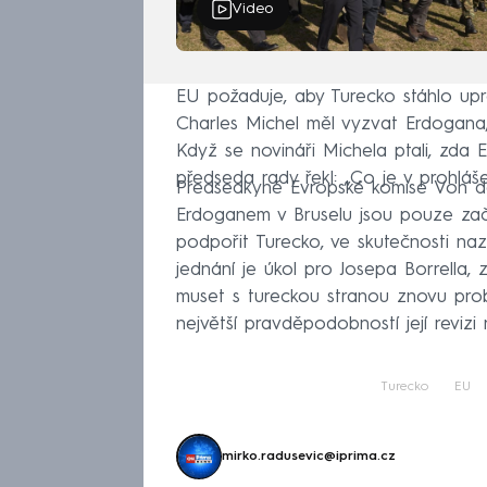
Video
EU požaduje, aby Turecko stáhlo upr
Charles Michel měl vyzvat Erdogana
Když se novináři Michela ptali, zda E
předseda rady řekl: „Co je v prohláš
Předsedkyně Evropské komise Von d
Erdoganem v Bruselu jsou pouze zač
podpořit Turecko, ve skutečnosti naz
jednání je úkol pro Josepa Borrella, 
muset s tureckou stranou znovu prob
největší pravděpodobností její revi
Turecko
EU
mirko.radusevic@iprima.cz