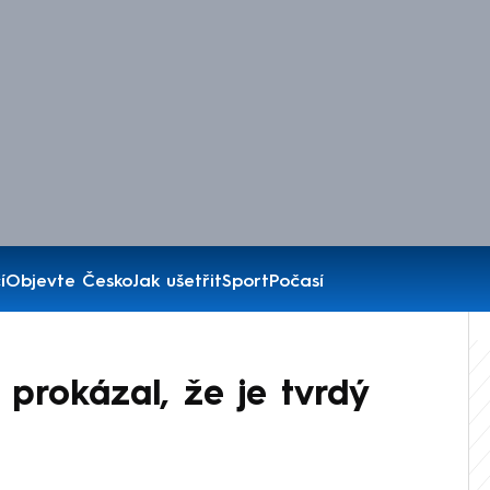
í
Objevte Česko
Jak ušetřit
Sport
Počasí
 prokázal, že je tvrdý