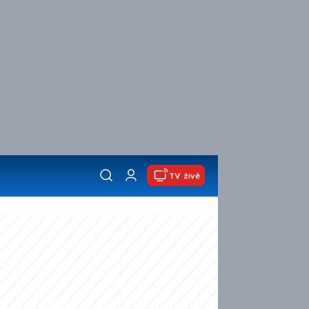
TV živě