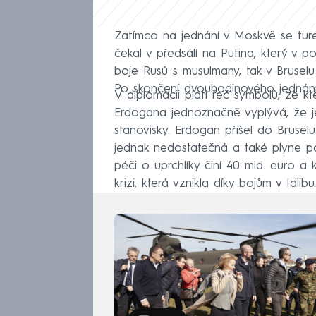
Zatímco na jednání v Moskvě se ture
čekal v předsálí na Putina, který v p
boje Rusů s musulmany, tak v Bruselu
Po skončení dvouhodinového jednání
V diplomacii platí řeč symbolů, ze kt
Erdogana jednoznačně vyplývá, že je
stanovisky. Erdogan přišel do Bruselu
jednak nedostatečná a také plyne 
péči o uprchlíky činí 40 mld. euro a 
krizi, která vznikla díky bojům v Idlibu.