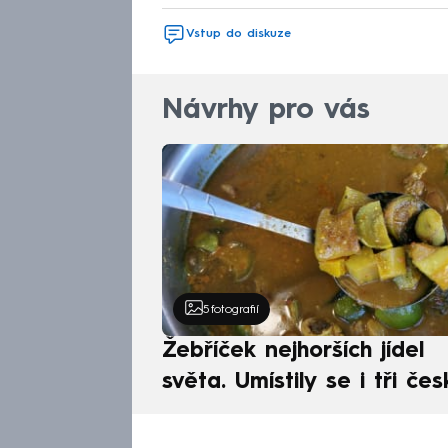
Vstup do diskuze
Návrhy pro vás
5
fotografií
Žebříček nejhorších jídel
světa. Umístily se i tři čes
pokrmy, vévodí skandináv
kuchyně