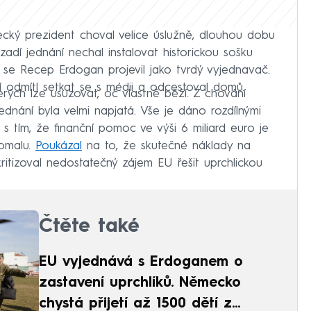
cký prezident choval velice úslužně, dlouhou dobu
ozadí jednání nechal instalovat historickou sošku
 se Recep Erdogan projevil jako tvrdý vyjednavač.
 odmítl setkat se s médii a odcestoval domů.
erých lze usuzovat, oč vlastně běží. Z chování
dnání byla velmi napjatá. Vše je dáno rozdílnými
 s tím, že finanční pomoc ve výši 6 miliard euro je
pomalu.
Poukázal
na to, že skutečné náklady na
kritizoval nedostatečný zájem EU řešit uprchlickou
Čtěte také
EU vyjednává s Erdoganem o
zastavení uprchlíků. Německo
chystá přijetí až 1500 dětí z