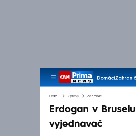
Domácí
Zahranič
Pořady
Domů
Zprávy
Zahraničí
Erdogan v Bruselu
vyjednavač