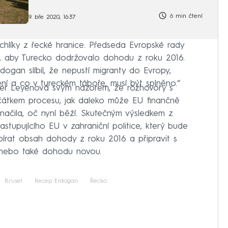
uprchlických táborů v Řecku
6 min čtení
9. bře 2020, 16:37
chlíky z řecké hranice. Předseda Evropské rady
, aby Turecko dodržovalo dohodu z roku 2016.
dogan slíbil, že nepustí migranty do Evropy,
ení a co v tureckém táboře, musí být splněno.“
er Leyenová svým názorem, že rozhovory s
átkem procesu, jak daleko může EU finančně
načila, oč nyní běží. Skutečným výsledkem z
zastupujícího EU v zahraniční politice, který bude
írat obsah dohody z roku 2016 a připravit s
zi nebo také dohodu novou.
Brusel
Recep Erdogan
Řecko