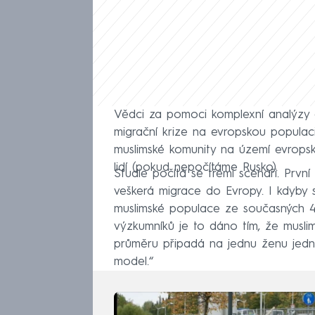
Vědci za pomoci komplexní analýzy
migrační krize na evropskou popul
muslimské komunity na území evropský
lidí (pokud nepočítáme Rusko).
Studie počítá se třemi scénáři. První
veškerá migrace do Evropy. I kdyby s
muslimské populace ze současných 4,9
výzkumníků je to dáno tím, že muslim
průměru připadá na jednu ženu jedno
model.“