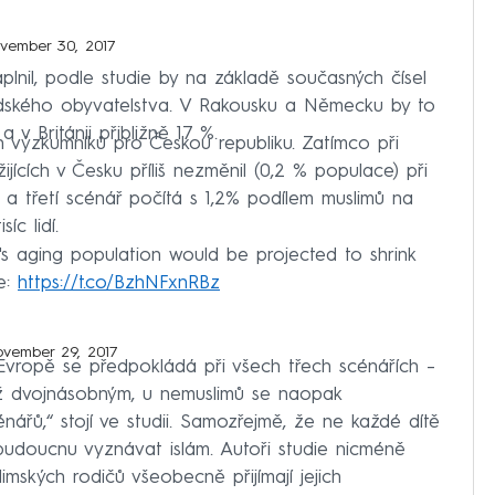
vember 30, 2017
plnil, podle studie by na základě současných čísel
švédského obyvatelstva. V Rakousku a Německu by to
 v Británii přibližně 17 %.
h výzkumníků pro Českou republiku. Zatímco při
jících v Česku příliš nezměnil (0,2 % populace) při
 a třetí scénář počítá s 1,2% podílem muslimů na
íc lidí.
's aging population would be projected to shrink
e:
https://t.co/BzhNFxnRBz
vember 29, 2017
Evropě se předpokládá při všech třech scénářích –
než dvojnásobným, u nemuslimů se naopak
ářů,“ stojí ve studii. Samozřejmě, že ne každé dítě
budoucnu vyznávat islám. Autoři studie nicméně
imských rodičů všeobecně přijímají jejich