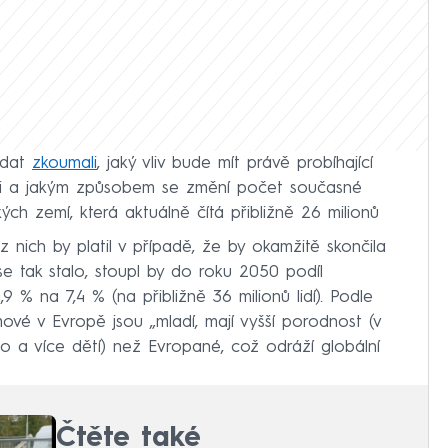
 dat
zkoumali
, jaký vliv bude mít právě probíhající
aci a jakým způsobem se změní počet současné
ch zemí, která aktuálně čítá přibližně 26 milionů
 z nich by platil v případě, že by okamžitě skončila
e tak stalo, stoupl by do roku 2050 podíl
 % na 7,4 % (na přibližně 36 milionů lidí). Podle
ové v Evropě jsou „mladí, mají vyšší porodnost (v
 a více dětí) než Evropané, což odráží globální
Čtěte také