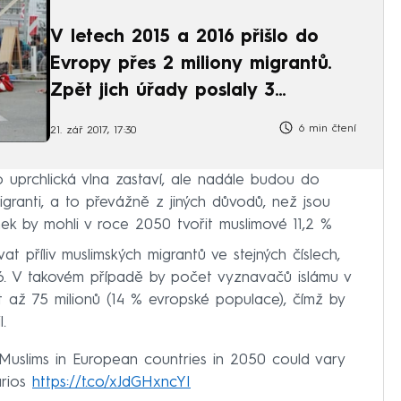
V letech 2015 a 2016 přišlo do
Evropy přes 2 miliony migrantů.
Zpět jich úřady poslaly 3
procenta, vyplývá za studie
6 min čtení
21. zář 2017, 17:30
o uprchlická vlna zastaví, ale nadále budou do
igranti, a to převážně z jiných důvodů, než jsou
nek by mohli v roce 2050 tvořit muslimové 11,2 %
t příliv muslimských migrantů ve stejných číslech,
6. V takovém případě by počet vyznavačů islámu v
až 75 milionů (14 % evropské populace), čímž by
.
uslims in European countries in 2050 could vary
arios
https://t.co/xJdGHxncYI