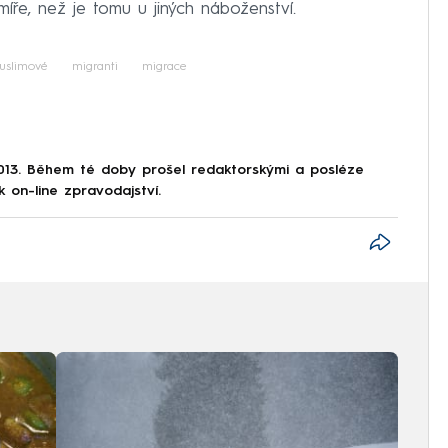
míře, než je tomu u jiných náboženství.
uslimové
migranti
migrace
013. Během té doby prošel redaktorskými a posléze
k on-line zpravodajství.