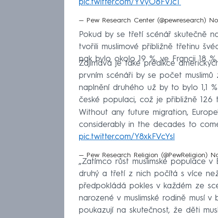
pic.twitter.com/YVyO8FVJcT
— Pew Research Center (@pewresearch)
No
Pokud by se třetí scénář skutečně na
tvořili muslimové přibližně třetinu 
pak bylo okolo 19 %, ve Francii 18 % a
Zajímavá je také predikce americkýc
prvním scénáři by se počet muslimů ži
naplnění druhého už by to bylo 1,1 %
české populaci, což je přibližně 126 tis
Without any future migration, Europe
considerably in the decades to com
pic.twitter.com/Y8xkFVcYsl
— Pew Research Religion (@PewReligion)
No
„Zatímco růst muslimské populace v 
druhý a třetí z nich počítá s více 
předpokládá pokles v každém ze scén
narozené v muslimské rodině musí v 
poukazují na skutečnost, že děti musl