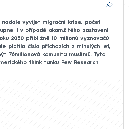
 nadále vyvíjet migrační krize, počet
upne. I v případě okamžitého zastavení
oku 2050 přibližně 10 milionů vyznavačů
 platila čísla příchozích z minulých let,
být 76milionová komunita muslimů. Tyto
amerického think tanku Pew Research