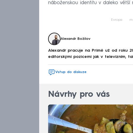
náboženskou identitu v daleko větší 
Evropa
m
Alexandr Božilov
Alexandr pracuje na Primě už od roku 2
editorskými pozicemi jak v televizním, ta
Vstup do diskuze
Návrhy pro vás