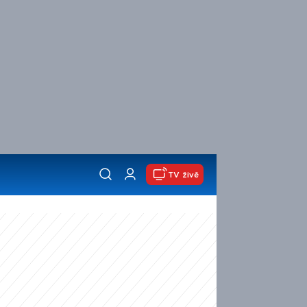
TV živě