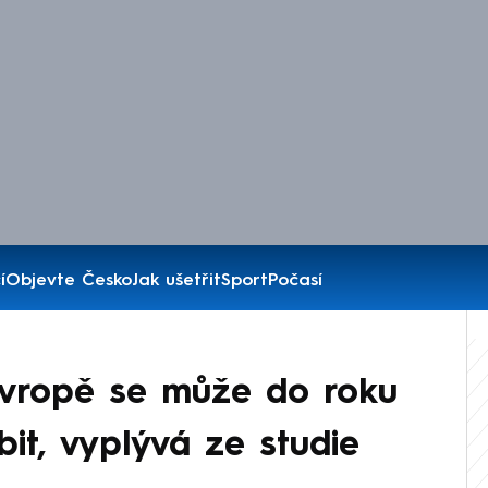
í
Objevte Česko
Jak ušetřit
Sport
Počasí
Evropě se může do roku
it, vyplývá ze studie