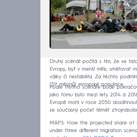
Druhý scénář počítá s tím, že se tat
Evropy, byť v menší míře, směřovat m
války či nestabilita. Za těchto podmí
(59 milionů) evropské populace.
Podle třetího scénáře bude pokračova
jako tomu bylo mezi lety 2014 a 201
Evropě mohl v roce 2050 dosáhnout 
se současný počet téměř ztrojnásobil
MAPS: How the projected share of M
under three different migration scen