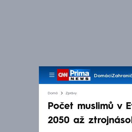
Domácí
Zahranič
Pořady
Domů
Zprávy
Počet muslimů v 
2050 až ztrojnásob