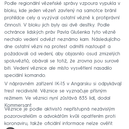
Podle regionální vězeňské správy vzpoura vypukla v
bloku, kde jeden vězeň zavřený na samotce bránil
prohlídce cely a vyzýval ostatní vězně k protiprávní
činnosti. V bloku jich byly asi dvě desítky. Podle
ochránce lidských práv Pavla Glušenka tyto vězně
nechalo vedení odvézt neznámo kam. Následujícího
dne ostatní vězni na protest odmítli nastoupit a
požadovali od vedení, aby objasnilo osud zmizelých
spoluvězňů; obávali se totiž, že zrovna jsou surové
biti. Vedení věznice ale místo vysvětlení nasadilo
speciální komando.
V nápravném zařízení IK-15 v Angarsku si odpykávají
trest recidivisté. Věznice se vyznačuje přísným
režimem. Ve věznici nyní zůstává 835 lidí, dodal
Kommersant.
Věznice je podle aktivistů nepřístupná nezávislým
pozorovatelům a advokátům kvůli opatřením proti
koronaviru, takže oficiální informace nelze ověřit.