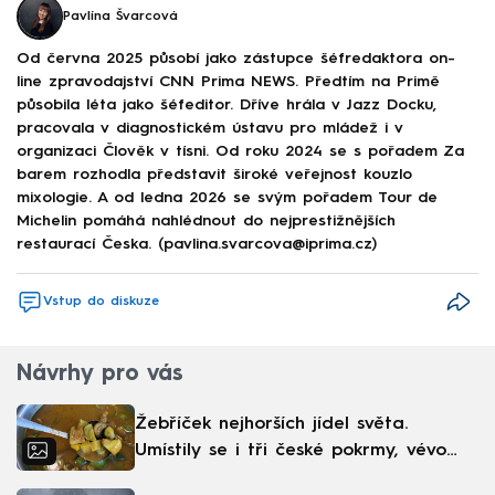
Pavlína Švarcová
Od června 2025 působí jako zástupce šéfredaktora on-
line zpravodajství CNN Prima NEWS. Předtím na Primě
působila léta jako šéfeditor. Dříve hrála v Jazz Docku,
pracovala v diagnostickém ústavu pro mládež i v
organizaci Člověk v tísni. Od roku 2024 se s pořadem Za
barem rozhodla představit široké veřejnost kouzlo
mixologie. A od ledna 2026 se svým pořadem Tour de
Michelin pomáhá nahlédnout do nejprestižnějších
restaurací Česka. (pavlina.svarcova@iprima.cz)
Vstup do diskuze
Návrhy pro vás
Žebříček nejhorších jídel světa.
Umístily se i tři české pokrmy, vévodí
skandinávská kuchyně