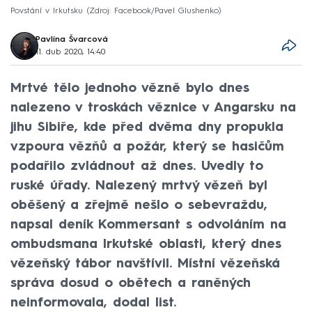
Povstání v Irkutsku
Zdroj: Facebook/Pavel Glushenko
Pavlína Švarcová
11. dub 2020, 14:40
Mrtvé tělo jednoho vězně bylo dnes
nalezeno v troskách věznice v Angarsku na
jihu Sibiře, kde před dvěma dny propukla
vzpoura vězňů a požár, který se hasičům
podařilo zvládnout až dnes. Uvedly to
ruské úřady. Nalezený mrtvý vězeň byl
oběšený a zřejmě nešlo o sebevraždu,
napsal deník Kommersant s odvoláním na
ombudsmana Irkutské oblasti, který dnes
vězeňský tábor navštívil. Místní vězeňská
správa dosud o obětech a raněných
neinformovala, dodal list.