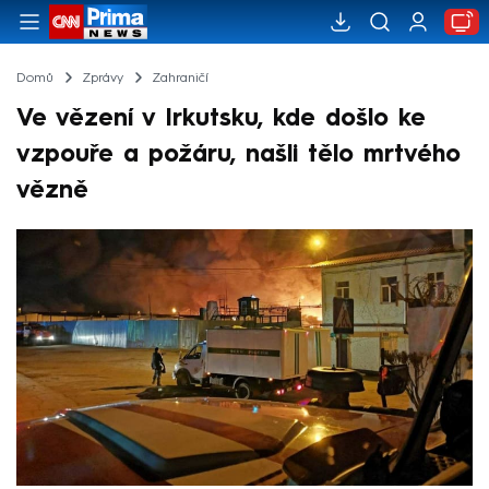
Domů
Zprávy
Zahraničí
Ve vězení v Irkutsku, kde došlo ke
vzpouře a požáru, našli tělo mrtvého
vězně