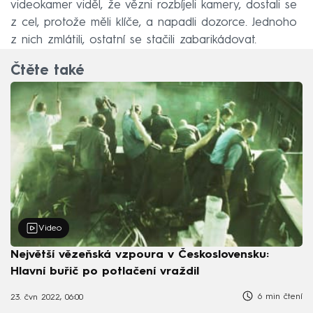
videokamer viděl, že vězni rozbíjeli kamery, dostali se
z cel, protože měli klíče, a napadli dozorce. Jednoho
z nich zmlátili, ostatní se stačili zabarikádovat.
Čtěte také
Video
Největší vězeňská vzpoura v Československu:
Hlavní buřič po potlačení vraždil
6 min čtení
23. čvn 2022, 06:00