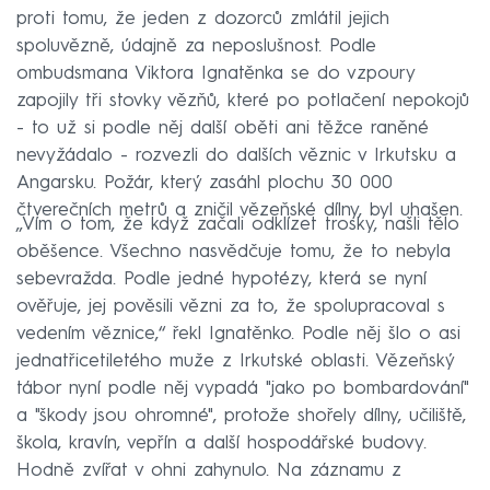
proti tomu, že jeden z dozorců zmlátil jejich
spoluvězně, údajně za neposlušnost. Podle
ombudsmana Viktora Ignatěnka se do vzpoury
zapojily tři stovky vězňů, které po potlačení nepokojů
- to už si podle něj další oběti ani těžce raněné
nevyžádalo - rozvezli do dalších věznic v Irkutsku a
Angarsku. Požár, který zasáhl plochu 30 000
čtverečních metrů a zničil vězeňské dílny, byl uhašen.
‚‚Vím o tom, že když začali odklízet trosky, našli tělo
oběšence. Všechno nasvědčuje tomu, že to nebyla
sebevražda. Podle jedné hypotézy, která se nyní
ověřuje, jej pověsili vězni za to, že spolupracoval s
vedením věznice,‘‘ řekl Ignatěnko. Podle něj šlo o asi
jednatřicetiletého muže z Irkutské oblasti. Vězeňský
tábor nyní podle něj vypadá "jako po bombardování"
a "škody jsou ohromné", protože shořely dílny, učiliště,
škola, kravín, vepřín a další hospodářské budovy.
Hodně zvířat v ohni zahynulo. Na záznamu z