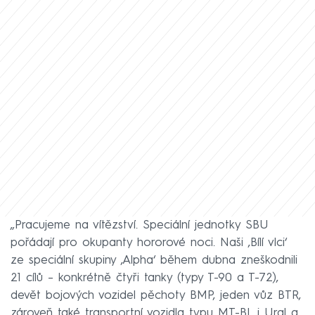
„Pracujeme na vítězství. Speciální jednotky SBU
pořádají pro okupanty hororové noci. Naši ‚Bílí vlci‘
ze speciální skupiny ‚Alpha‘ během dubna zneškodnili
21 cílů – konkrétně čtyři tanky (typy T-90 a T-72),
devět bojových vozidel pěchoty BMP, jeden vůz BTR,
zároveň také transportní vozidla typu MT-BL i Ural a