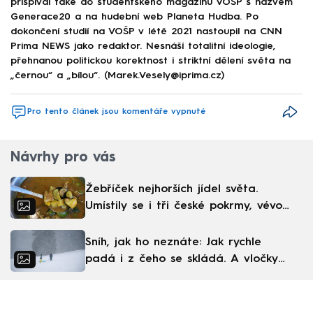
přispíval také do studentského magazínu VOŠP s názvem
Generace20 a na hudební web Planeta Hudba. Po
dokončení studií na VOŠP v létě 2021 nastoupil na CNN
Prima NEWS jako redaktor. Nesnáší totalitní ideologie,
přehnanou politickou korektnost i striktní dělení světa na
„černou“ a „bílou“. (Marek.Vesely@iprima.cz)
Pro tento článek jsou komentáře vypnuté
Návrhy pro vás
Žebříček nejhorších jídel světa.
Umístily se i tři české pokrmy, vévodí
skandinávská kuchyně
Sníh, jak ho neznáte: Jak rychle
padá i z čeho se skládá. A vločky
nejsou bílé