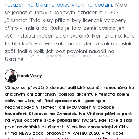
nasazení na Ukrajině objevily loni na podzim
. Mělo
se jednat o tanky s kódovým označením T-90S
„Bhishma“. Tyto kusy přitom byly licenčně vyrobeny
přímo v Indii a do Ruska je tato země poslala jen
kvůli instalaci modernějších systémů. Není známo, kolik
těchto kusů Rusové skutečně modernizovali a poslali
zpět Indii a kolik jich bez povolení nasadili na
válka
armáda
tank
Indie
tanky
Ukrajině.
Marek Veselý
Věnuje se převážně domácí politické scéně. Nenechává ho
chladným ani zahraniční politika, akcentuje témata kolem
války na Ukrajině. Rád zpracovává i gaming a
nezanedbává v textech ani svou vášeň v podobě
houbaření. Studoval na Gymnáziu Na Vítězné pláni a poté
na Vyšší odborné škole publicistiky (VOŠP), kde také získal
první novinářské zkušenosti. V on-line zpravodajství CNN
Prima NEWS začal pracovat v květnu 2020. V té době