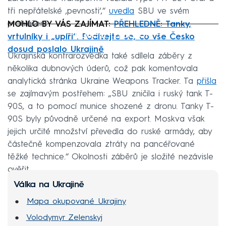
tři nepřátelské ‚pevnosti‘,“
uvedla
SBU ve svém
prohlášení.
MOHLO BY VÁS ZAJÍMAT:
PŘEHLEDNĚ: Tanky,
Failed to fetch
vrtulníky i „upíři“. Podívejte se, co vše Česko
dosud poslalo Ukrajině
Ukrajinská kontrarozvědka také sdílela záběry z
několika dubnových úderů, což pak komentovala
analytická stránka Ukraine Weapons Tracker. Ta
přišla
se zajímavým postřehem: „SBU zničila i ruský tank T-
90S, a to pomocí munice shozené z dronu. Tanky T-
90S byly původně určené na export. Moskva však
jejich určité množství převedla do ruské armády, aby
částečně kompenzovala ztráty na pancéřované
těžké technice.“ Okolnosti záběrů je složité nezávisle
ověřit.
Válka na Ukrajině
Mapa okupované Ukrajiny
Volodymyr Zelenskyj