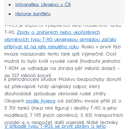
Infografika: Ukrajinci v ČR
Historie konfliktu
T-90S je exportní vylepšenou verzí moderního tanku
T-90.
Zpráv o zničených nebo ukořistěných
obrněncích typu T-90 ukrajinskou armádou začalo
přibývat již na jaře minulého roku
. Rusko v první fázi
invaze nasazovalo tento tank spíš výjimečně. Dost
možná to bylo kvůli vysoké ceně (hodnota jednoho
T-90M se odhaduje na zhruba pět milionů dolarů –
asi 107 milionů korun).
k přehodnocení situace Moskvu bezpochyby donutil
až překvapivě tvrdý ukrajinský odpor, který
dlouhodobě způsobuje obrovské ruské ztráty.
Okupanti
podle Kyjeva
od začátku invaze přišli již o
3 701 tanků (mezi nimi figurují i desítky T-90 a jeho
modifikací), 7 193 jiných obrněnců, 5 851 transportních
vozidel a o nespočet další vojenské těžké techniky.
V případě typu T-90S se první zprávy o jeho