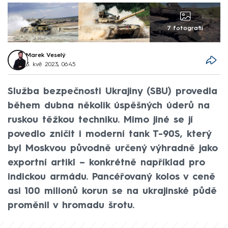
7 fotografií
Marek Veselý
3. kvě 2023, 06:45
Služba bezpečnosti Ukrajiny (SBU) provedla
během dubna několik úspěšných úderů na
ruskou těžkou techniku. Mimo jiné se jí
povedlo zničit i moderní tank T-90S, který
byl Moskvou původně určený výhradně jako
exportní artikl – konkrétně například pro
indickou armádu. Pancéřovaný kolos v ceně
asi 100 milionů korun se na ukrajinské půdě
proměnil v hromadu šrotu.