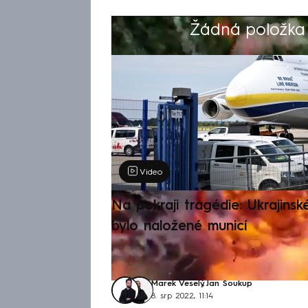
Žádná položka z
Výběr redakce
Video
Na pokraji tragédie: Ukrajinsk
bylo naložené municí
Marek Veselý
,
Jan Soukup
8. srp 2022, 11:14