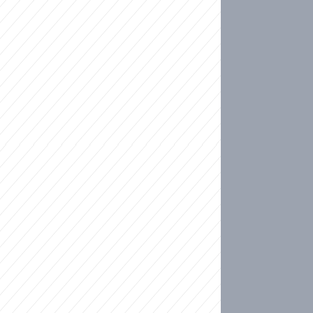
ideo
kat migranty do Česka? Sami by odešli, tvrdí exp
ické sebevraždě