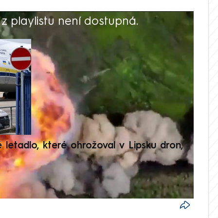
 playlistu není dostupná.
V
é letadlo, které ohrožoval v Lipsku dron,
Přilá
polit