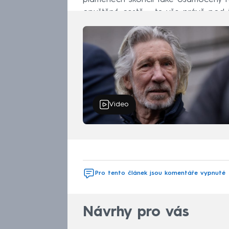
opuštěné cestě – to vše právě pod 
Video
válka
Vladimir P
Pro tento článek jsou komentáře vypnuté
Návrhy pro vás