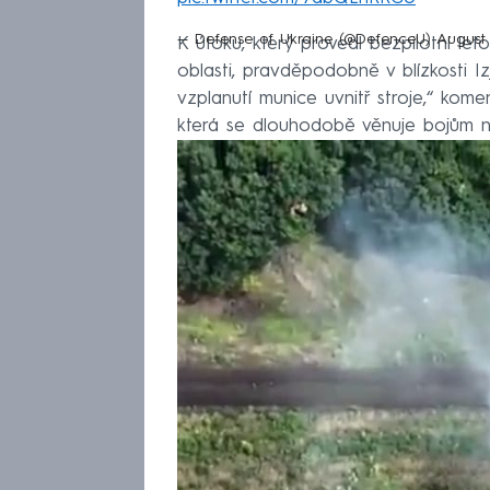
— Defense of Ukraine (@DefenceU)
August
K útoku, který provedl bezpilotní let
oblasti, pravděpodobně v blízkosti Iz
vzplanutí munice uvnitř stroje,“ kom
která se dlouhodobě věnuje bojům na 