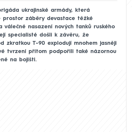
igáda ukrajinské armády, která
 prostor záběry devastace těžké
la válečné nasazení nových tanků ruského
jí specialisté došli k závěru, že
d zkratkou T-90 explodují mnohem jasněji
Své tvrzení přitom podpořili také názornou
é na bojišti.