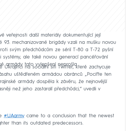
 veřejnosti další materiály dokumentující její
vé 93. mechanizované brigády vzali na mušku novou
proti svým předchůdcům ze sérií T-80 a T-72 pyšní
i systémy, ale také novou generací pancéřování
ské armády tato vylepšení neprošla.
rajinci na sociální síti Twitter, které zachycuje
ásahu uštědřeném armádou obránců. „Pociťte ten
rajinské armády dospěla k závěru, že nejnovější
něji než jeho zastaralí předchůdci,“ uvedli v
he
#UAarmy
came to a conclusion that the newest
hter than its outdated predecessors.