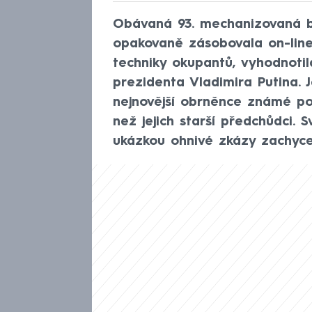
Obávaná 93. mechanizovaná br
opakovaně zásobovala on-line
techniky okupantů, vyhodnoti
prezidenta Vladimira Putina. Je
nejnovější obrněnce známé po
než jejich starší předchůdci. 
ukázkou ohnivé zkázy zachycen