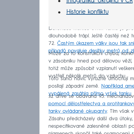
Infografika: Ukrajinci v ČR
Historie konfliktu
Detonace munice uvnitř tanků je pro
dlouhodobě trápí. Ještě častěji než ta
72.
Častým úkazem války jsou tak sn
případů povaluje desítky metrů od z
Může za to konstrukční chyba, konkrét
v zásobníku hned pod dělovou věží, c
totiž může způsobit vzplanutí vešker
vystřelí několik metrů do vzduchu.
Tuto šanci navíc výrazně umocňují mo
posílají západní země.
Například amer
vypálená zasáhla přímo vršek tanku
.
Již dříve se obávaná 93. mechanizo
pomocí dělostřelectva a protitankovýc
tanky ovládané okupanty
. Tím však 
Zásahu předcházely další dva útoky, 
nespecifikované zalesněné oblasti p
plamenech skončil také osamocený r