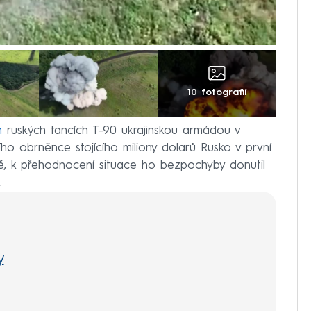
10 fotografií
h
ruských tancích T-90 ukrajinskou armádou v
ho obrněnce stojícího miliony dolarů Rusko v první
ně, k přehodnocení situace ho bezpochyby donutil
.
y