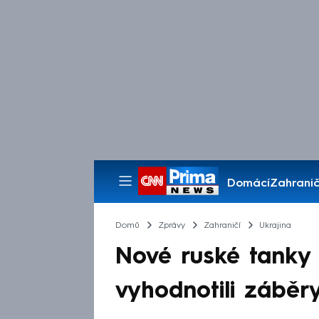
Domácí
Zahranič
Pořady
Domů
Zprávy
Zahraničí
Ukrajina
Nové ruské tanky e
vyhodnotili záběry