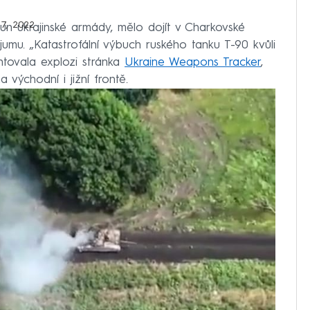
 7, 2022
oun ukrajinské armády, mělo dojít v Charkovské
jumu. „Katastrofální výbuch ruského tanku T-90 kvůli
entovala explozi stránka
Ukraine Weapons Tracker
,
východní i jižní frontě.