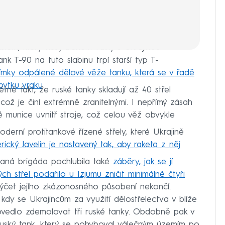
blém, který Rusy během války s Ukrajinou
nk T-90 na tuto slabinu trpí starší typ T-
ímky odpálené dělové věže tanku, která se v řadě
bytku vraku
.
ně fakt, že ruské tanky skladují až 40 střel
ož je činí extrémně zranitelnými. I nepřímý zásah
é munice uvnitř stroje, což celou věž obvykle
derní protitankové řízené střely, které Ukrajině
ický Javelin je nastavený tak, aby raketa z něj
vaná brigáda pochlubila také
záběry, jak se jí
h střel podařilo u Izjumu zničit minimálně čtyři
výčet jejího zkázonosného působení nekončí.
kdy se Ukrajincům za využití dělostřelectva v blíže
ovedlo zdemolovat tři ruské tanky. Obdobně pak v
uský tank, který se pohyboval válečným územím po