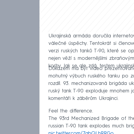
Ukrajinská armáda doručila internetové
válečné úspěchy. Tentokrát si členo
verzi ruských tanků T-90, které se o
nejen věží s modernějšími zbraňovým
korby. Jak se ale zdá, testem ukrajin
Důkazem má být video prezentované Uk
mohutný výbuch ruského tanku po z
rozdíl. 93. mechanizovaná brigáda uk
ruský tank T-90 exploduje mnohem jas
komentáři k záběrům Ukrajinci.
Feel the difference.
The 93rd Mechanized Brigade of t
russian T-90 tank explodes much brig
pic.twitter.com/7abQLhRRGo