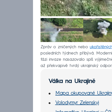
Zpráv o zničených nebo
ukořistěnýc
posledních týdnech přibývá. Moderní
fázi invaze nasazovalo spíš výjimeč
až překvapivě tvrdý ukrajinský odpor
Válka na Ukrajině
Mapa okupované Ukrajin
Volodymyr Zelenskyj