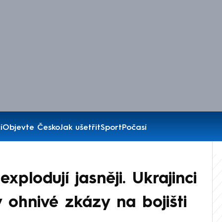
í
Objevte Česko
Jak ušetřit
Sport
Počasí
xplodují jasněji. Ukrajinci
 ohnivé zkázy na bojišti