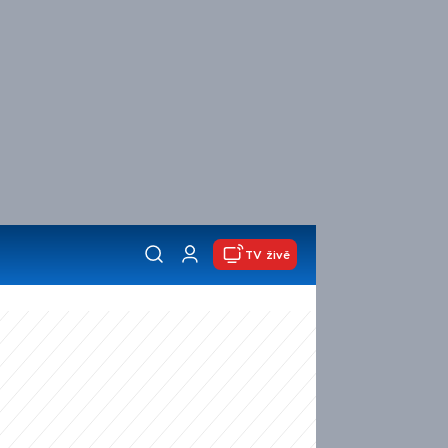
TV živě