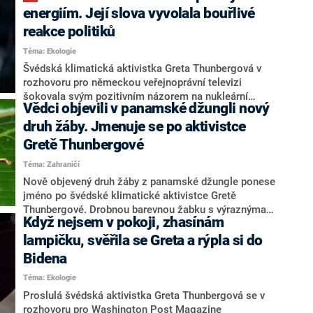
průpovídkám Donalda Trumpa musela kdysi požádat o
energiím. Její slova vyvolala bouřlivé
ochranku.
reakce politiků
Téma: Ekologie
Švédská klimatická aktivistka Greta Thunbergová v
rozhovoru pro německou veřejnoprávní televizi
šokovala svým pozitivním názorem na nukleární
Vědci objevili v panamské džungli nový
energii. Téma jaderných elektráren je totiž vysoce
kontroverzní nejen v Německu, ale i v hnutí Fridays for
druh žáby. Jmenuje se po aktivistce
Future, které sama Greta založila. Aktivistka v
Gretě Thunbergové
interview kritizovala berlínskou vládu za to, že využívá
Téma: Zahraničí
uhelnou energii místo jaderné.
Nově objevený druh žáby z panamské džungle ponese
jméno po švédské klimatické aktivistce Gretě
Thunbergové. Drobnou barevnou žabku s výraznýma
Když nejsem v pokoji, zhasínám
černýma očima pojmenoval vítěz aukce neziskové
ekologické skupiny Rainforest Trust. Obojživelník se
lampičku, svěřila se Greta a rýpla si do
nyní pyšní jménem Pristimantis gretathunbergae.
Bidena
Téma: Ekologie
Proslulá švédská aktivistka Greta Thunbergová se v
rozhovoru pro Washington Post Magazine