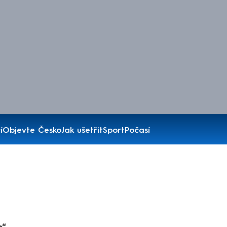
í
Objevte Česko
Jak ušetřit
Sport
Počasí