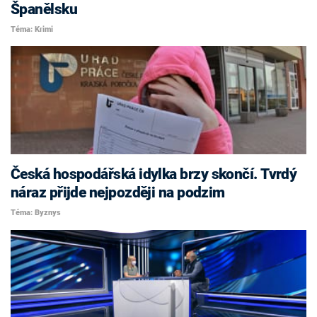
Španělsku
Téma: Krimi
Česká hospodářská idylka brzy skončí. Tvrdý
náraz přijde nejpozději na podzim
Téma: Byznys