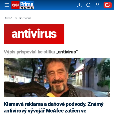
Domů
antivirus
antivirus
Výpis příspěvků ke štítku
„antivirus“
Klamavá reklama a daňové podvody. Známý
antivirový vývojář McAfee zatčen ve