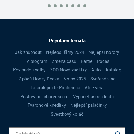
Populární témata
Jak zhubnout
Nejlepší filmy 2024
Nejlepší horory
TV program
Změna času
Partie
Počasí
Kdy budou volby
ZOO Nové začátky
Auto – katalog
7 pádů Honzy Dědka
Volby 2025
Svařené víno
Tatarák podle Pohlreicha
Aloe vera
Pěstování lichořeřišnice
Výpočet ascendentu
Tvarohové knedlíky
Nejlepší palačinky
Švestkový koláč