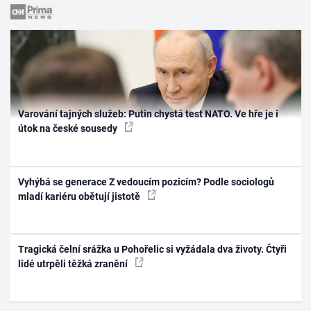
Varování tajných služeb: Putin chystá test NATO. Ve hře je i
útok na české sousedy
Vyhýbá se generace Z vedoucím pozicím? Podle sociologů
mladí kariéru obětují jistotě
Tragická čelní srážka u Pohořelic si vyžádala dva životy. Čtyři
lidé utrpěli těžká zranění