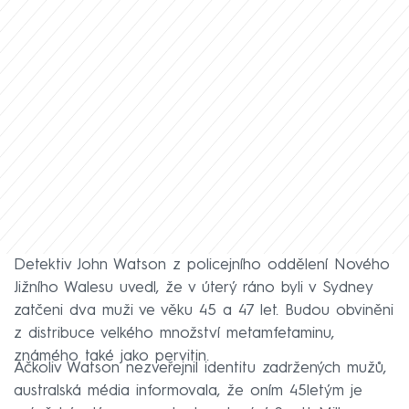
Detektiv John Watson z policejního oddělení Nového
Jižního Walesu uvedl, že v úterý ráno byli v Sydney
zatčeni dva muži ve věku 45 a 47 let. Budou obviněni
z distribuce velkého množství metamfetaminu,
známého také jako pervitin.
Ačkoliv Watson nezveřejnil identitu zadržených mužů,
australská média informovala, že oním 45letým je