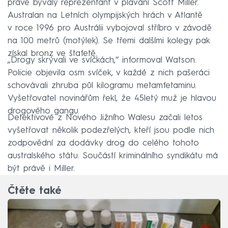
právě bývalý reprezentant v plavání Scott Miller.
Australan na Letních olympijských hrách v Atlantě
v roce 1996 pro Austrálii vybojoval stříbro v závodě
na 100 metrů (motýlek). Se třemi dalšími kolegy pak
získal bronz ve štafetě.
„Drogy skrývali ve svíčkách,“ informoval Watson.
Policie objevila osm svíček, v každé z nich pašeráci
schovávali zhruba půl kilogramu metamfetaminu.
Vyšetřovatel novinářům řekl, že 45letý muž je hlavou
drogového gangu.
Detektivové z Nového Jižního Walesu začali letos
vyšetřovat několik podezřelých, kteří jsou podle nich
zodpovědní za dodávky drog do celého tohoto
australského státu. Součástí kriminálního syndikátu má
být právě i Miller.
Čtěte také