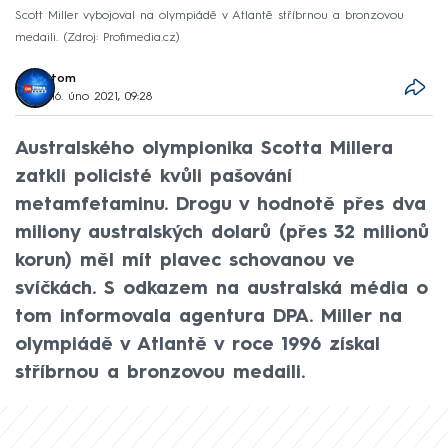
Scott Miller vybojoval na olympiádě v Atlantě stříbrnou a bronzovou
medaili.
Zdroj: Profimedia.cz
tom
16. úno 2021, 09:28
Australského olympionika Scotta Millera
zatkli policisté kvůli pašování
metamfetaminu. Drogu v hodnotě přes dva
miliony australských dolarů (přes 32 milionů
korun) měl mít plavec schovanou ve
svíčkách. S odkazem na australská média o
tom informovala agentura DPA. Miller na
olympiádě v Atlantě v roce 1996 získal
stříbrnou a bronzovou medaili.