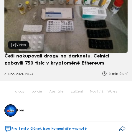
Video
Češi nakupovali drogy na darknetu. Celníci
zabavili 750 tisíc v kryptoměně Ethereum
6 min čtení
3. úno 2021, 20:24
drogy
policie
Austrálie
zatčení
Nový Jižní Wales
tom
Pro tento článek jsou komentáře vypnuté