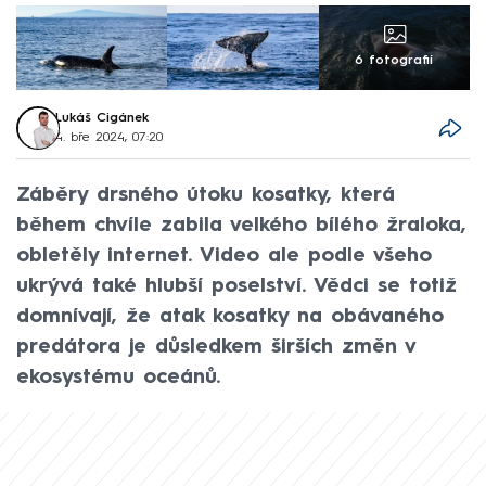
6 fotografií
Lukáš Cigánek
4. bře 2024, 07:20
Záběry drsného útoku kosatky, která
během chvíle zabila velkého bílého žraloka,
obletěly internet. Video ale podle všeho
ukrývá také hlubší poselství. Vědci se totiž
domnívají, že atak kosatky na obávaného
predátora je důsledkem širších změn v
ekosystému oceánů.