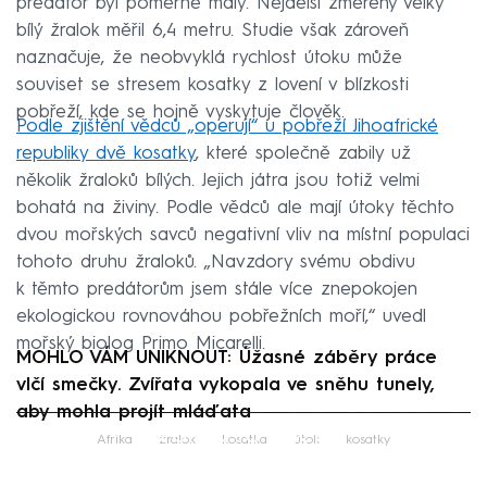
predátor byl poměrně malý. Nejdelší změřený velký
bílý žralok měřil 6,4 metru. Studie však zároveň
naznačuje, že neobvyklá rychlost útoku může
souviset se stresem kosatky z lovení v blízkosti
pobřeží, kde se hojně vyskytuje člověk.
Podle zjištění vědců „operují“ u pobřeží Jihoafrické
republiky dvě kosatky
, které společně zabily už
několik žraloků bílých. Jejich játra jsou totiž velmi
bohatá na živiny. Podle vědců ale mají útoky těchto
dvou mořských savců negativní vliv na místní populaci
tohoto druhu žraloků. „Navzdory svému obdivu
k těmto predátorům jsem stále více znepokojen
ekologickou rovnováhou pobřežních moří,“ uvedl
mořský biolog Primo Micarelli.
MOHLO VÁM UNIKNOUT: Úžasné záběry práce
vlčí smečky. Zvířata vykopala ve sněhu tunely,
aby mohla projít mláďata
Failed to fetch
Afrika
žralok
kosatka
útok
kosatky