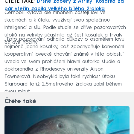
ČTĚTE TAKÉ:
Drsné záběry z Afriky: Kosatka za
pár vteřin zabila velkého bílého žraloka
Černobílí kytovci ale mnohem častěji loví ve
skupinách a k útoku využívají svou společnou
inteligenci a sílu. Podle studie se dříve pozorovaných
útoků na velryby účastnilo až šest kosatek a trvaly
„Toto pozorování odhalilo důkazy o osamělém lovu
až dvě hodiny.
nejméně jedné kosatky, což zpochybňuje konvenční
kooperativní lovecké chování známé v této oblasti,“
uvedla ve svém prohlášení hlavní autorka studie a
doktorandka z Rhodesovy univerzity Alison
Townerová. Neobvyklá byla také rychlost útoku.
Starboard totiž 2,5metrového žraloka zabil během
dvou minut.
Čtěte také