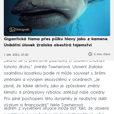
3
fotografií
Gigantická tlama přes půlku hlavy jako z kamene.
Unikátní úlovek žraloka obestírá tajemství
6 min čtení
1. bře 2024, 07:20
„Jedná se o převratné poznatky o dravém chování
tohoto druhu,“ zmínila Townerová. Ulovení žraloka
osamělou kosatkou podle ní může souviset s širšími
změnami a vývojem ekosystému v oceánech. „Je
jasné, že lidské aktivity, jako je způsobení změny
klimatu a průmyslový rybolov, zatěžují naše oceány.
Pro plné pochopení této dynamiky je nezbytný další
výzkum a financování,“ řekla Townerová.
Jedním z vysvětlení situace může být fakt, že ulovený