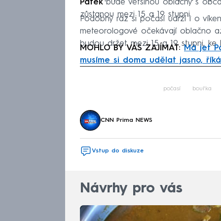
Pátek
bude většinou oblačný s obča
zůstanou mezi 15 a 19 stupni.
Podobný ráz si počasí udrží i o víke
meteorologové očekávají oblačno až 
budou držet mezi 15 a 19 stupni, ke
MOHLO BY VÁS ZAJÍMAT:
Má jet P
musíme si doma udělat jasno, řík
Fa
počasí
bouřka
CNN Prima NEWS
Vstup do diskuze
Návrhy pro vás