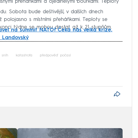
snými přeháňkami a ojedinělými bouřkami. Teploty
ndu. Sobota bude deštivější, v dalších dnech
polojasno s místními přeháňkami. Teploty se
 konci týdne se mohou dostat až k 21 stupňům.
avel na summit NATO? Čeká nás velká krize,
á Landovský
iled to fetch
sníh
katastrofa
předpověď počasí