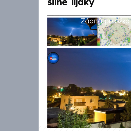
silné lijáky
Žádná položka z
CNN Prima NEWS
Akt. 11. kvě 2026, 16:33
• 11. kvě 2026, 14:48
Bouřky udeřily v Česku. Info
ústav (ČHMÚ) s tím, že v odpo
bouřky zasáhly hlavně jih Mor
menší kroupy. Výrazná je buň
vykazuje supercelární znaky. 
západě.