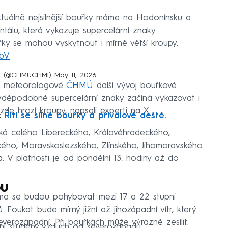
 Aktuálně nejsilnější bouřky máme na Hodonínsku a
tálu, která vykazuje supercelární znaky
řky se mohou vyskytnout i mírně větší kroupy.
wbV
MÚ) (@CHMUCHMI)
May 11, 2026
jí meteorologové
ČHMÚ
další vývoj bouřkové
avděpodobné supercelární znaky začíná vykazovat i
zde hrozí kroupy, napsali experti na X.
:
Řítí se silné bouřky a přívalové deště.
ýká celého Libereckého, Královéhradeckého,
ého, Moravskoslezského, Zlínského, Jihomoravského
a. V platnosti je od pondělní 13. hodiny až do
ou
ma se budou pohybovat mezi 17 a 22 stupni
 Foukat bude mírný jižní až jihozápadní vítr, který
erozápadní. Při bouřkách může výrazně zesílit.
ivní studený vzduch od severozápadu.