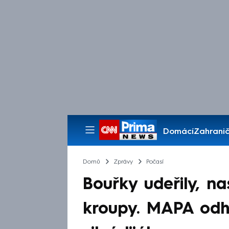
Domácí
Zahranič
Pořady
Domů
Zprávy
Počasí
Bouřky udeřily, na
kroupy. MAPA odha