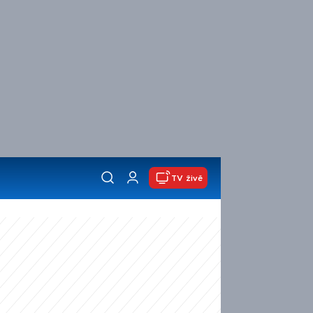
TV živě