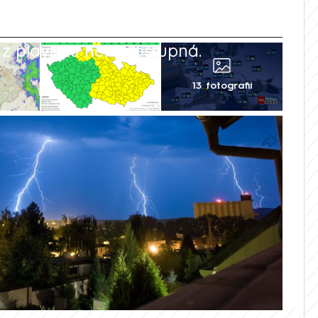
 playlistu není dostupná.
13 fotografií
rmoval o tom Český hydrometeorologický
ledních hodinách lokálně nejintenzivnější
avy, výjimečně se mohou vyskytovat i
ka jihozápadně od Bruntálu, která
Aktivnější bouřky jsou však rovněž na