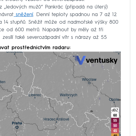
z „ledových mužů“ Pankrác (připadá na úterý)
návrat
sněžení
. Denní teploty spadnou na 7 až 12
na 14 stupňů. Sněžit může od nadmořské výšky 800
e od 600 metrů. Napadnout by měly až tři
zesílí také severozápadní vítr s nárazy až 55
ovat prostřednictvím radaru: