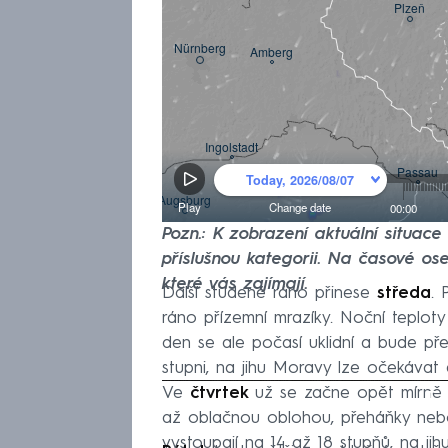
Pozn.: K zobrazení aktuální situac
příslušnou kategorii. Na časové ose
které vás zajímají.
Další studené ráno přinese
středa
. 
ráno přízemní mrazíky. Noční teploty
den se ale počasí uklidní a bude př
stupni, na jihu Moravy lze očekávat 
Ve
čtvrtek
už se začne opět mírně 
Fa
až oblačnou oblohou, přeháňky nebo
vystoupají na 14 až 18 stupňů, na j