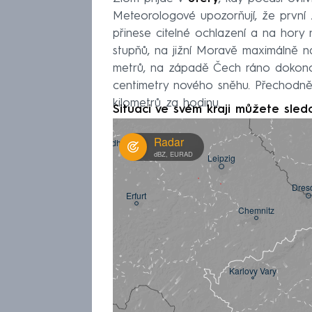
Meteorologové upozorňují, že první 
přinese citelné ochlazení a na hory 
stupňů, na jižní Moravě maximálně 
metrů, na západě Čech ráno dokonc
centimetry nového sněhu. Přechodně 
kilometrů za hodinu.
Situaci ve svém kraji můžete sled