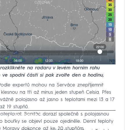
e rozklikněte na radaru v levém horním rohu
 ve spodní části si pak zvolte den a hodinu,
Podle expertů mohou na Serváce znepříjemnit
 klesnou na tři až minus jeden stupeň Celsia. Přes
evážně polojasno až jasno s teplotami mezi 13 a 17
až 19 stupňů.
oteplovat. Bonifác dorazí společně s polojasnou
iled to fetch
 bouřky se objeví pouze ojediněle. Denní teploty
ihu Moravy dokonce až ke 20 stupňům.