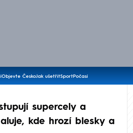
í
Objevte Česko
Jak ušetřit
Sport
Počasí
stupují supercely a
luje, kde hrozí blesky a