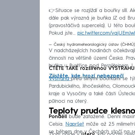
👉Situace se rozjíždí a bouřky sílí.
dále pak výrazná je buňka JZ od Brun
(pravostáčivá supercela). U této bou
Pokud jste…
pic.twitter.com/vqjUEmJ
— Český hydrometeorologický ústav (ČH
V nadcházejících hodinách očekáva
činnosti na většině území Česka. Pr
buňka u Bystřice pod Pernštejnem. I 
ČTĚTE TAKÉ rozšířenou VÝSTRAHU
Zjistěte, kde hrozí nebezpečí
Výstraha
před silnými bouřkami se t
Pardubického, Jihočeského, Olomouck
kraje a Vysočiny a také části Ústeck
půlnoci na úterý.
Teploty prudce klesn
Pondělí
bude zatažené. Denní maxi
Celsia.
Napršet
může až 25 milimetrů.
se během dne v Čechách stočí na sev
Zlom přijde v
úterý
, kdy počasí ovl