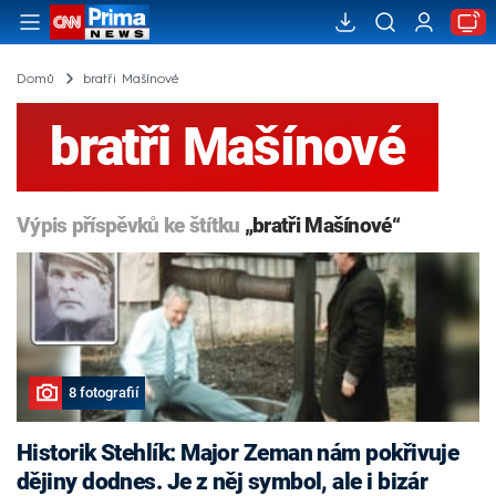
Domů
bratři Mašínové
bratři Mašínové
Výpis příspěvků ke štítku
„bratři Mašínové“
8 fotografií
Historik Stehlík: Major Zeman nám pokřivuje
dějiny dodnes. Je z něj symbol, ale i bizár