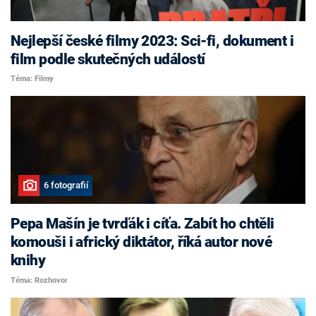
Nejlepší české filmy 2023: Sci-fi, dokument i
film podle skutečných událostí
Téma: Filmy
6 fotografií
Pepa Mašín je tvrďák i cíťa. Zabít ho chtěli
komouši i africký diktátor, říká autor nové
knihy
Téma: Rozhovor