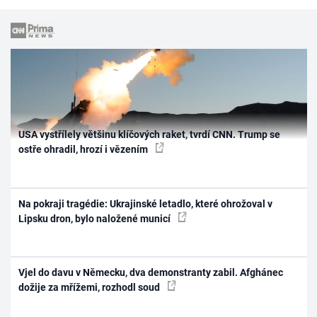
USA vystřílely většinu klíčových raket, tvrdí CNN. Trump se
ostře ohradil, hrozí i vězením
Na pokraji tragédie: Ukrajinské letadlo, které ohrožoval v
Lipsku dron, bylo naložené municí
Vjel do davu v Německu, dva demonstranty zabil. Afghánec
dožije za mřížemi, rozhodl soud