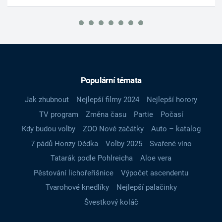
Populární témata
Jak zhubnout
Nejlepší filmy 2024
Nejlepší horory
TV program
Změna času
Partie
Počasí
Kdy budou volby
ZOO Nové začátky
Auto – katalog
7 pádů Honzy Dědka
Volby 2025
Svařené víno
Tatarák podle Pohlreicha
Aloe vera
Pěstování lichořeřišnice
Výpočet ascendentu
Tvarohové knedlíky
Nejlepší palačinky
Švestkový koláč