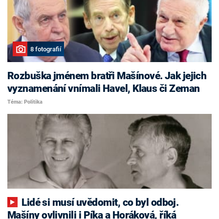
8 fotografií
Rozbuška jménem bratři Mašínové. Jak jejich
vyznamenání vnímali Havel, Klaus či Zeman
Téma: Politika
Lidé si musí uvědomit, co byl odboj.
Mašíny ovlivnili i Píka a Horáková, říká