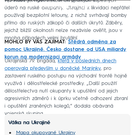
výsadková brigáda ve svém prohlášení.
Na videu je vidět několik ukrajinských úspěšných
Failed to fetch
úderů na ruské okupanty. Ukrajinci k likvidaci nepřátel
používají bezpilotní letouny, z nichž svrhávají bomby
přímo do ruských zákopů či dalších úkrytů. Záběry,
jejichž bližší okolnosti nelze nezávisle ověřit, jsou v
mnoha případech velmi brutální.
MOHLO BY VÁS ZAJÍMAT:
Štědrá odměna za
pomoc Ukrajině. Česko dostane od USA miliardy
korun na modernizaci armády
Ukrajinská 79. brigáda,
která v posledních dnech
operovala především u doněcké Marjinky
, pro
zastavení ruského postupu na východní frontě hojně
využívá i dělostřelecké prostředky. „Další použití
dělostřelectva nutí okupanty k upuštění od jejich
agresivních záměrů i k úprku včetně odhození zbraní
i opuštění zraněných kolegů,“ dodala obávaná
vojenská skupina.
Válka na Ukrajině
Mapa okupované Ukrajiny