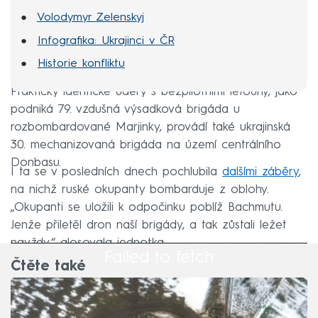
Volodymyr Zelenskyj
Infografika: Ukrajinci v ČR
Historie konfliktu
Prakticky identické údery s bezpilotními letouny, jako
podniká 79. vzdušná výsadková brigáda u
rozbombardované Marjinky, provádí také ukrajinská
30. mechanizovaná brigáda na území centrálního
Donbasu.
I ta se v posledních dnech pochlubila
dalšími záběry
,
na nichž ruské okupanty bombarduje z oblohy.
„Okupanti se uložili k odpočinku poblíž Bachmutu.
Jenže přiletěl dron naší brigády, a tak zůstali ležet
navždy,“ glosovala jednotka.
Failed to fetch
Čtěte také