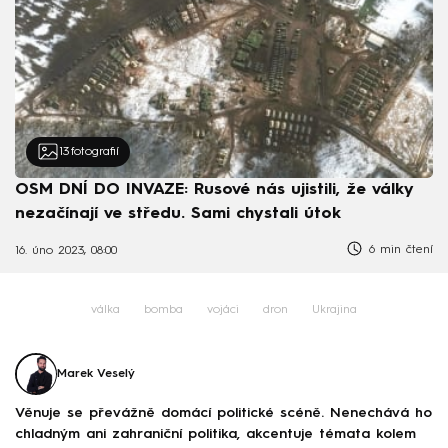
13
fotografií
OSM DNÍ DO INVAZE: Rusové nás ujistili, že války
nezačínají ve středu. Sami chystali útok
6 min čtení
16. úno 2023, 08:00
válka
bomba
vojáci
dron
Ukrajina
Marek Veselý
Věnuje se převážně domácí politické scéně. Nenechává ho
chladným ani zahraniční politika, akcentuje témata kolem