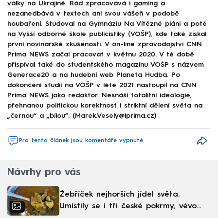
války na Ukrajině. Rád zpracovává i gaming a
nezanedbává v textech ani svou vášeň v podobě
houbaření. Studoval na Gymnáziu Na Vítězné pláni a poté
na Vyšší odborné škole publicistiky (VOŠP), kde také získal
první novinářské zkušenosti. V on-line zpravodajství CNN
Prima NEWS začal pracovat v květnu 2020. V té době
přispíval také do studentského magazínu VOŠP s názvem
Generace20 a na hudební web Planeta Hudba. Po
dokončení studií na VOŠP v létě 2021 nastoupil na CNN
Prima NEWS jako redaktor. Nesnáší totalitní ideologie,
přehnanou politickou korektnost i striktní dělení světa na
„černou“ a „bílou“. (Marek.Vesely@iprima.cz)
Pro tento článek jsou komentáře vypnuté
Návrhy pro vás
Žebříček nejhorších jídel světa.
Umístily se i tři české pokrmy, vévodí