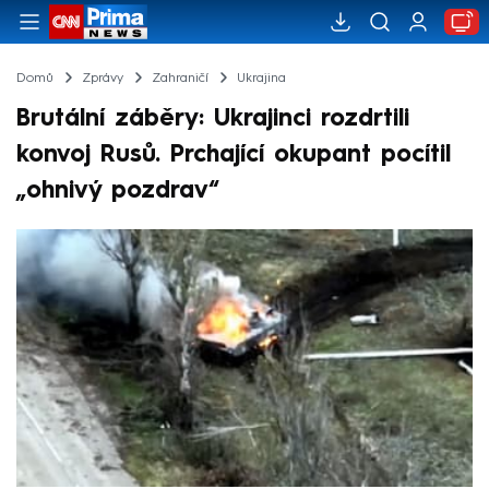
Domů
Zprávy
Zahraničí
Ukrajina
Brutální záběry: Ukrajinci rozdrtili
konvoj Rusů. Prchající okupant pocítil
„ohnivý pozdrav“