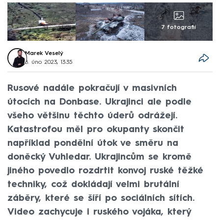
7 fotografií
Marek Veselý
8. úno 2023, 13:35
Rusové nadále pokračují v masivních
útocích na Donbase. Ukrajinci ale podle
všeho většinu těchto úderů odrážejí.
Katastrofou měl pro okupanty skončit
například pondělní útok ve směru na
doněcký Vuhledar. Ukrajincům se kromě
jiného povedlo rozdrtit konvoj ruské těžké
techniky, což dokládají velmi brutální
záběry, které se šíří po sociálních sítích.
Video zachycuje i ruského vojáka, který