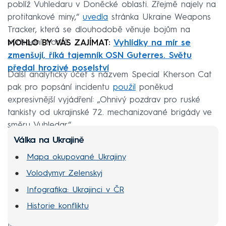
poblíž Vuhledaru v Doněcké oblasti. Zřejmě najely na
protitankové miny,“
uvedla
stránka Ukraine Weapons
Tracker, která se dlouhodobě věnuje bojům na
východní frontě.
MOHLO BY VÁS ZAJÍMAT:
Vyhlídky na mír se
zmenšují, říká tajemník OSN Guterres. Světu
předal hrozivé poselství
Další analytický účet s názvem Special Kherson Cat
pak pro popsání incidentu
použil
poněkud
expresivnější vyjádření: „Ohnivý pozdrav pro ruské
tankisty od ukrajinské 72. mechanizované brigády ve
směru Vuhledar.“
Válka na Ukrajině
Mapa okupované Ukrajiny
Volodymyr Zelenskyj
Infografika: Ukrajinci v ČR
Historie konfliktu