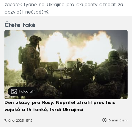
začátek týdne na Ukrajině pro okupanty označit za
obzvlášť neúspěšný.
Čtěte také
11
fotografií
Den zkázy pro Rusy. Nepřítel ztratil přes tisíc
vojáků a 14 tanků, tvrdí Ukrajinci
6 min čtení
7. úno 2023, 13:15