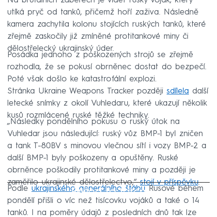
Na brutálních záběrech je vidět ruský voják, který
utíká pryč od tanků, přičemž hoří zaživa. Následně
kamera zachytila kolonu stojících ruských tanků, které
zřejmě zaskočily již zmíněné protitankové miny či
dělostřelecký ukrajinský úder.
Posádka jednoho z poškozených strojů se zřejmě
rozhodla, že se pokusí obrněnec dostat do bezpečí.
Poté však došlo ke katastrofální explozi.
Stránka Ukraine Weapons Tracker později
sdílela
další
letecké snímky z okolí Vuhledaru, které ukazují několik
kusů rozmlácené ruské těžké techniky.
„Následky pondělního pokusu o ruský útok na
Vuhledar jsou následující: ruský vůz BMP-1 byl zničen
a tank T-80BV s minovou vlečnou sítí i vozy BMP-2 a
další BMP-1 byly poškozeny a opuštěny. Ruské
obrněnce poškodily protitankové miny a později je
zaměřilo ukrajinské dělostřelectvo,“
stojí v příspěvku
.
Podle
ukrajinského generálního štábu
Failed to fetch
Rusové během
pondělí přišli o víc než tisícovku vojáků a také o 14
tanků. I na poměry údajů z posledních dnů tak lze