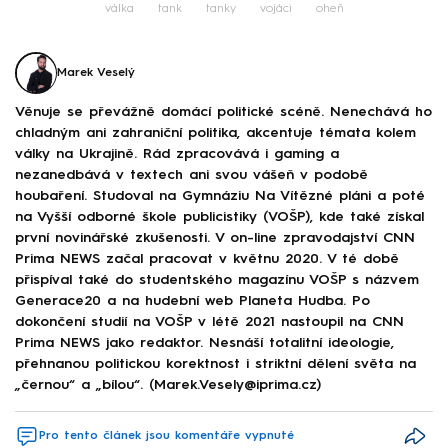
válka
tank
tanky
vojáci
oheň
Marek Veselý
Věnuje se převážně domácí politické scéně. Nenechává ho
chladným ani zahraniční politika, akcentuje témata kolem
války na Ukrajině. Rád zpracovává i gaming a
nezanedbává v textech ani svou vášeň v podobě
houbaření. Studoval na Gymnáziu Na Vítězné pláni a poté
na Vyšší odborné škole publicistiky (VOŠP), kde také získal
první novinářské zkušenosti. V on-line zpravodajství CNN
Prima NEWS začal pracovat v květnu 2020. V té době
přispíval také do studentského magazínu VOŠP s názvem
Generace20 a na hudební web Planeta Hudba. Po
dokončení studií na VOŠP v létě 2021 nastoupil na CNN
Prima NEWS jako redaktor. Nesnáší totalitní ideologie,
přehnanou politickou korektnost i striktní dělení světa na
„černou“ a „bílou“. (Marek.Vesely@iprima.cz)
Pro tento článek jsou komentáře vypnuté