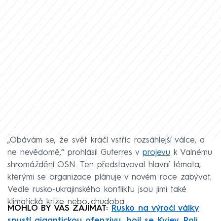
„Obávám se, že svět kráčí vstříc rozsáhlejší válce, a
ne nevědomě,“ prohlásil Guterres v
projevu
k Valnému
shromáždění OSN. Ten představoval hlavní témata,
kterými se organizace plánuje v novém roce zabývat.
Vedle rusko-ukrajinského konfliktu jsou jimi také
klimatická krize nebo chudoba.
MOHLO BY VÁS ZAJÍMAT:
Rusko na výročí války
spustí gigantickou ofenzivu, bojí se Kyjev. Roli