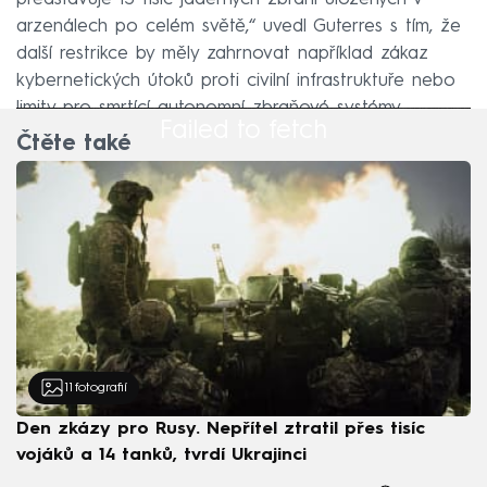
arzenálech po celém světě,“ uvedl Guterres s tím, že
další restrikce by měly zahrnovat například zákaz
kybernetických útoků proti civilní infrastruktuře nebo
limity pro smrtící autonomní zbraňové systémy.
Failed to fetch
Čtěte také
11
fotografií
Den zkázy pro Rusy. Nepřítel ztratil přes tisíc
vojáků a 14 tanků, tvrdí Ukrajinci