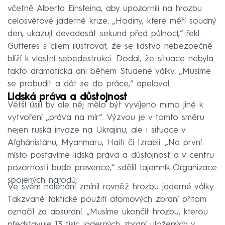
včetně Alberta Einsteina, aby upozornili na hrozbu
celosvětové jaderné krize. „Hodiny, které měří soudný
den, ukazují devadesát sekund před půlnocí,“ řekl
Gutteres s cílem ilustrovat, že se lidstvo nebezpečně
blíží k vlastní sebedestrukci. Dodal, že situace nebyla
takto dramatická ani během Studené války. „Musíme
se probudit a dát se do práce,“ apeloval.
Lidská práva a důstojnost
Větší úsilí by dle něj mělo být vyvíjeno mimo jiné k
vytvoření „práva na mír“. Výzvou je v tomto směru
nejen ruská invaze na Ukrajinu, ale i situace v
Afghánistánu, Myanmaru, Haiti či Izraeli. „Na první
místo postavíme lidská práva a důstojnost a v centru
pozornosti bude prevence,“ sdělil tajemník Organizace
spojených národů.
Ve svém naléhání zmínil rovněž hrozbu jaderné války.
Takzvané taktické použití atomových zbraní přitom
označil za absurdní. „Musíme ukončit hrozbu, kterou
představuje 13 tisíc jaderných zbraní uložených v