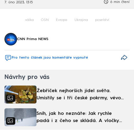
6 min čtení
7. úno 2023, 13:15
válka
OSN
Evropa
Ukrajina
poselství
CNN Prima NEWS
Pro tento článek jsou komentáře vypnuté
Návrhy pro vás
Žebříček nejhorších jídel světa.
Umístily se i tři české pokrmy, vévodí
skandinávská kuchyně
Sníh, jak ho neznáte: Jak rychle
padá i z čeho se skládá. A vločky
nejsou bílé