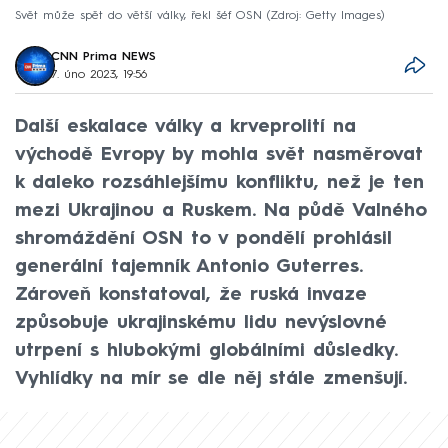
Svět může spět do větší války, řekl šéf OSN
Zdroj: Getty Images
CNN Prima NEWS
7. úno 2023, 19:56
Další eskalace války a krveprolití na
východě Evropy by mohla svět nasměrovat
k daleko rozsáhlejšímu konfliktu, než je ten
mezi Ukrajinou a Ruskem. Na půdě Valného
shromáždění OSN to v pondělí prohlásil
generální tajemník Antonio Guterres.
Zároveň konstatoval, že ruská invaze
způsobuje ukrajinskému lidu nevýslovné
utrpení s hlubokými globálními důsledky.
Vyhlídky na mír se dle něj stále zmenšují.