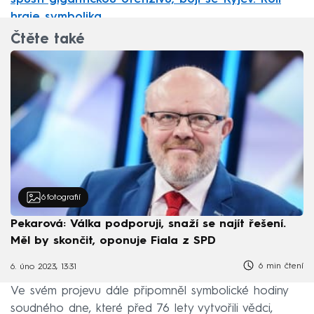
hraje symbolika
Čtěte také
6
fotografií
Pekarová: Válka podporuji, snaží se najít řešení.
Měl by skončit, oponuje Fiala z SPD
6 min čtení
6. úno 2023, 13:31
Ve svém projevu dále připomněl symbolické hodiny
soudného dne, které před 76 lety vytvořili vědci,