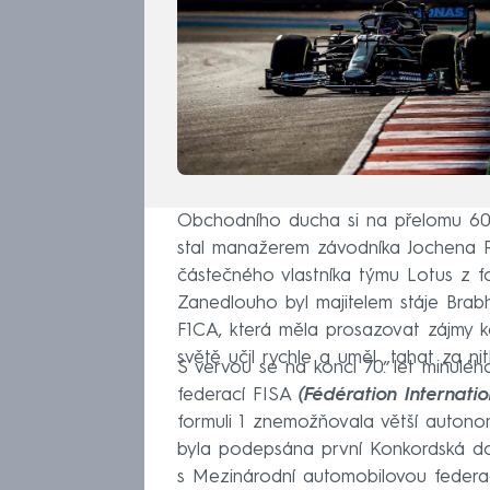
Obchodního ducha si na přelomu 60. 
stal manažerem závodníka Jochena Rid
částečného vlastníka týmu Lotus z fo
Zanedlouho byl majitelem stáje Brab
F1CA, která měla prosazovat zájmy kon
světě učil rychle a uměl „tahat za ni
S vervou se na konci 70. let minulého
federací FISA
(Fédération Internati
formuli 1 znemožňovala větší autonom
byla podepsána první Konkordská do
s Mezinárodní automobilovou federa