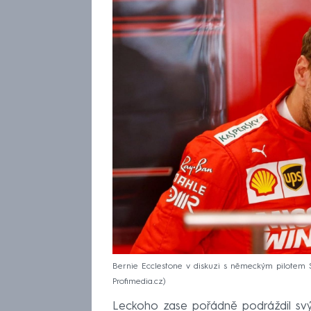
Bernie Ecclestone v diskuzi s německým pilotem S
Profimedia.cz
Leckoho zase pořádně podráždil svý