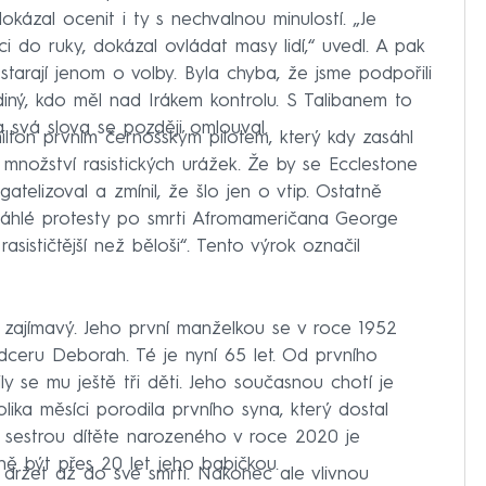
dokázal ocenit i ty s nechvalnou minulostí. „Je
ěci do ruky, dokázal ovládat masy lidí,“ uvedl. A pak
e starají jenom o volby. Byla chyba, že jsme podpořili
iný, kdo měl nad Irákem kontrolu. S Talibanem to
Za svá slova se později omlouval.
lton prvním černošským pilotem, který kdy zasáhl
 množství rasistických urážek. Že by se Ecclestone
elizoval a zmínil, že šlo jen o vtip. Ostatně
sáhlé protesty po smrti Afromameričana George
asističtější než běloši“. Tento výrok označil
u zajímavý. Jeho první manželkou se v roce 1952
dceru Deborah. Té je nyní 65 let. Od prvního
ily se mu ještě tři děti. Jeho současnou chotí je
lika měsíci porodila prvního syna, který dostal
e sestrou dítěte narozeného v roce 2020 je
ně být přes 20 let jeho babičkou.
e držet až do své smrti. Nakonec ale vlivnou