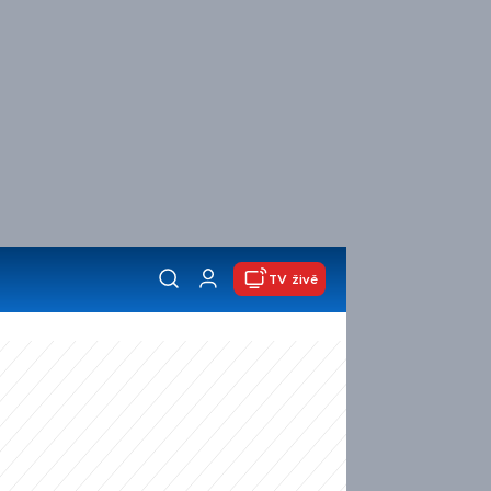
TV živě