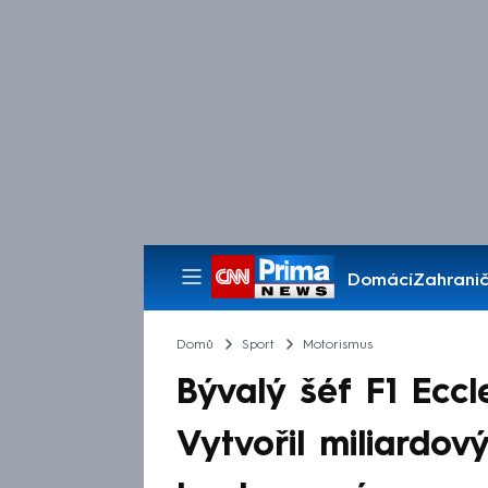
Domácí
Zahranič
Pořady
Domů
Sport
Motorismus
Bývalý šéf F1 Eccle
Vytvořil miliardo