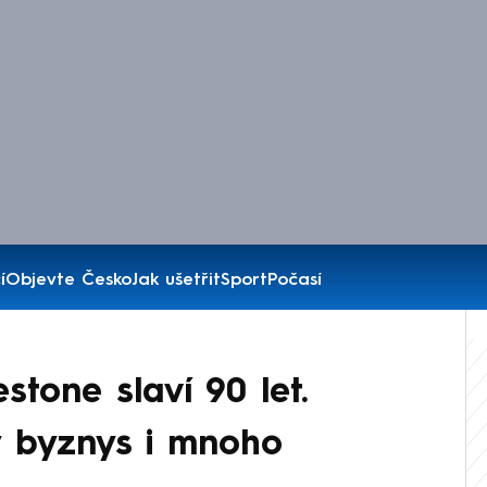
í
Objevte Česko
Jak ušetřit
Sport
Počasí
stone slaví 90 let.
vý byznys i mnoho