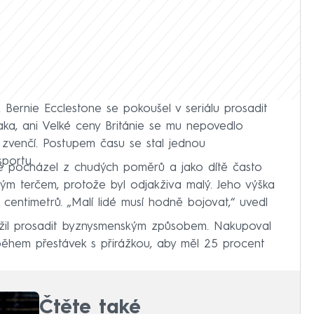
 Bernie Ecclestone se pokoušel v seriálu prosadit
ka, ani Velké ceny Británie se mu nepovedlo
t zvenčí. Postupem času se stal jednou
sportu.
že pocházel z chudých poměrů a jako dítě často
beným terčem, protože byl odjakživa malý. Jeho výška
9 centimetrů. „Malí lidé musí hodně bojovat,“ uvedl
ažil prosadit byznysmenským způsobem. Nakupoval
během přestávek s přirážkou, aby měl 25 procent
Čtěte také