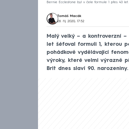
Bernie Ecclestone byl v čele formule 1 přes 40 let.
Tomáš Macák
28. říj 2020, 17:52
Malý velký – a kontroverzní –
let šéfoval formuli 1, kterou 
pohádkově vydělávající fenom
výroky, které velmi výrazně p
Brit dnes slaví 90. narozeniny.