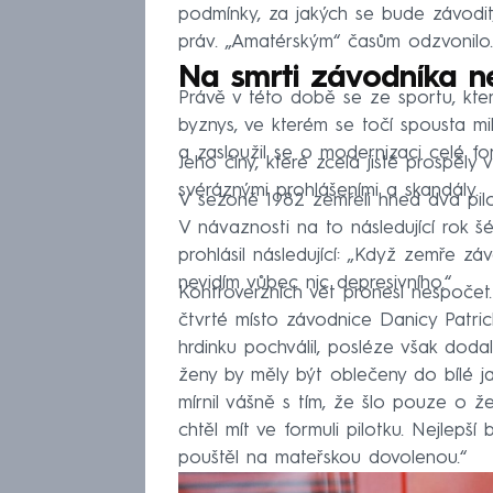
podmínky, za jakých se bude závodit, 
práv. „Amatérským“ časům odzvonilo.
Na smrti závodníka ne
Právě v této době se ze sportu, kter
byznys, ve kterém se točí spousta mil
a zasloužil se o modernizaci celé for
Jeho činy, které zcela jistě prospěly 
svéráznými prohlášeními a skandály.
V sezoně 1982 zemřeli hned dva piloti
V návaznosti na to následující rok š
prohlásil následující: „Když zemře zá
nevidím vůbec nic depresivního.“
Kontroverzních vět pronesl nespočet
čtvrté místo závodnice Danicy Patric
hrdinku pochválil, posléze však doda
ženy by měly být oblečeny do bílé ja
mírnil vášně s tím, že šlo pouze o ž
chtěl mít ve formuli pilotku. Nejlepš
pouštěl na mateřskou dovolenou.“