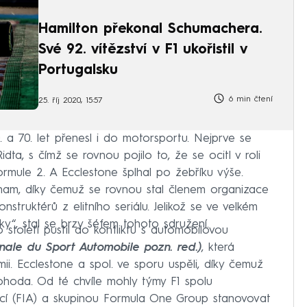
Hamilton překonal Schumachera.
Své 92. vítězství v F1 ukořistil v
Portugalsku
6 min čtení
25. říj 2020, 15:57
a 70. let přenesl i do motorsportu. Nejprve se
ta, s čímž se rovnou pojilo to, že se ocitl v roli
rmule 2. A Ecclestone šplhal po žebříku výše.
ham, díky čemuž se rovnou stal členem organizace
struktérů z elitního seriálu. Jelikož se ve velkém
tky“, stal se brzy šéfem tohoto sdružení.
 století pustil do konfliktu s automobilovou
onale du Sport Automobile pozn. red.)
, která
ii. Ecclestone a spol. ve sporu uspěli, díky čemuž
hoda. Od té chvíle mohly týmy F1 spolu
cí (FIA) a skupinou Formula One Group stanovovat