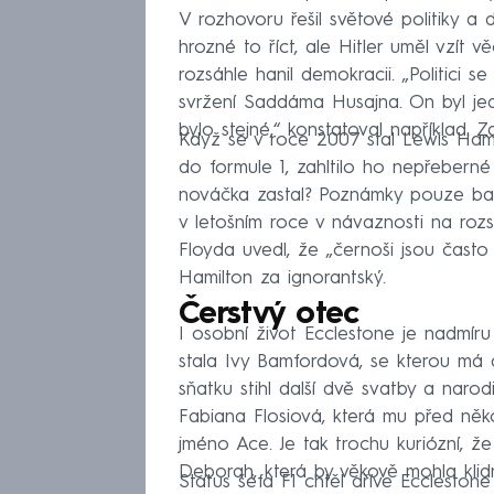
V rozhovoru řešil světové politiky a 
hrozné to říct, ale Hitler uměl vzít v
rozsáhle hanil demokracii. „Politici s
svržení Saddáma Husajna. On byl jed
bylo stejné,“ konstatoval například. 
Když se v roce 2007 stal Lewis Hami
do formule 1, zahltilo ho nepřeberné
nováčka zastal? Poznámky pouze bagat
v letošním roce v návaznosti na roz
Floyda uvedl, že „černoši jsou často r
Hamilton za ignorantský.
Čerstvý otec
I osobní život Ecclestone je nadmír
stala Ivy Bamfordová, se kterou má 
sňatku stihl další dvě svatby a narod
Fabiana Flosiová, která mu před něko
jméno Ace. Je tak trochu kuriózní, ž
Deborah, která by věkově mohla klid
Status šéfa F1 chtěl dříve Eccleston