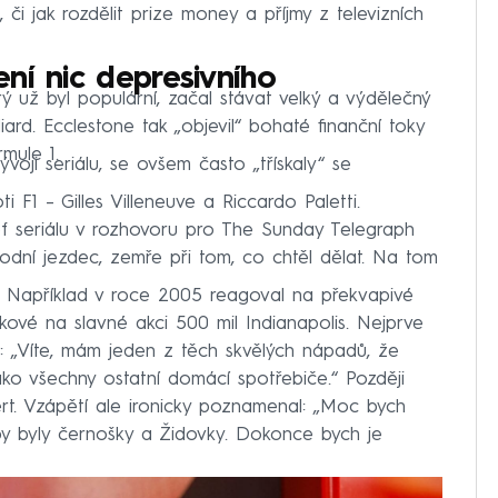
či jak rozdělit prize money a příjmy z televizních
ní nic depresivního
ý už byl populární, začal stávat velký a výdělečný
iard. Ecclestone tak „objevil“ bohaté finanční toky
mule 1.
vývoji seriálu, se ovšem často „třískaly“ se
 F1 – Gilles Villeneuve a Riccardo Paletti.
éf seriálu v rozhovoru pro The Sunday Telegraph
vodní jezdec, zemře při tom, co chtěl dělat. Na tom
. Například v roce 2005 reagoval na překvapivé
kové na slavné akci 500 mil Indianapolis. Nejprve
l: „Víte, mám jeden z těch skvělých nápadů, že
ko všechny ostatní domácí spotřebiče.“ Později
ert. Vzápětí ale ironicky poznamenal: „Moc bych
í by byly černošky a Židovky. Dokonce bych je