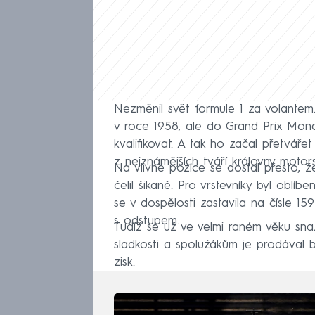
Nezměnil svět formule 1 za volantem.
v roce 1958, ale do Grand Prix Mona
kvalifikovat. A tak ho začal přetváře
z nejznámějších tváří královny motor
Na vlivné pozice se dostal přesto, 
čelil šikaně. Pro vrstevníky byl oblí
se v dospělosti zastavila na čísle 15
s odstupem.
Tudíž se už ve velmi raném věku sn
sladkosti a spolužákům je prodával 
zisk.