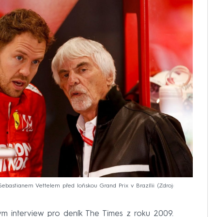
ebastianem Vettelem před loňskou Grand Prix v Brazílii
Zdroj:
m interview pro deník The Times z roku 2009.