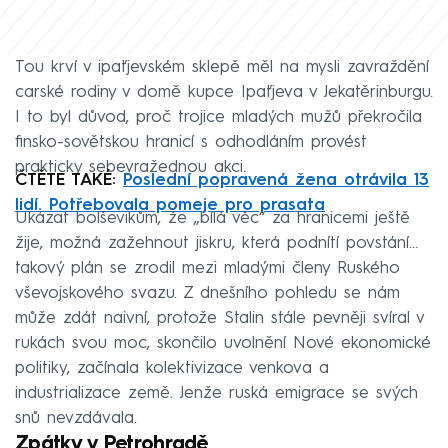
Tou krví v ipaťjevském sklepě měl na mysli zavraždění
carské rodiny v domě kupce Ipaťjeva v Jekatěrinburgu.
I to byl důvod, proč trojice mladých mužů překročila
finsko-sovětskou hranicí s odhodláním provést
prakticky sebevražednou akci.
ČTĚTE TAKÉ:
Poslední popravená žena otrávila 13
lidí. Potřebovala pomeje pro prasata
Ukázat bolševikům, že „bílá věc“ za hranicemi ještě
žije, možná zažehnout jiskru, která podnítí povstání…
takový plán se zrodil mezi mladými členy Ruského
vševojskového svazu. Z dnešního pohledu se nám
může zdát naivní, protože Stalin stále pevněji svíral v
rukách svou moc, skončilo uvolnění Nové ekonomické
politiky, začínala kolektivizace venkova a
industrializace země. Jenže ruská emigrace se svých
snů nevzdávala.
Zpátky v Petrohradě