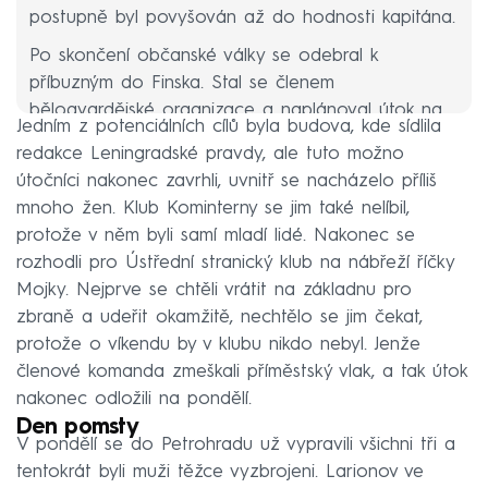
postupně byl povyšován až do hodnosti kapitána.
Po skončení občanské války se odebral k
příbuzným do Finska. Stal se členem
bělogvardějské organizace a naplánoval útok na
Jedním z potenciálních cílů byla budova, kde sídlila
komunisty v Petrohradě. V roce 1939 stál v čele
redakce Leningradské pravdy, ale tuto možno
Národní organizace ruské mládeže a pracoval
útočníci nakonec zavrhli, uvnitř se nacházelo příliš
jako tlumočník Alfréda Rosenberga, nacistického
mnoho žen. Klub Kominterny se jim také nelíbil,
ministra pro okupovaná východní území. Později
protože v něm byli samí mladí lidé. Nakonec se
působil jako důstojník v rozvědce Ruské
rozhodli pro Ústřední stranický klub na nábřeží říčky
osvobozenecké armády. Po válce neskončil v
Mojky. Nejprve se chtěli vrátit na základnu pro
rukách sovětských orgánů jako mnoho
zbraně a udeřit okamžitě, nechtělo se jim čekat,
bělogvardějců a usadil se v Mnichově. Pracoval
protože o víkendu by v klubu nikdo nebyl. Jenže
nejprve pro západoněmeckou rozvědku a později
členové komanda zmeškali příměstský vlak, a tak útok
v rádiu Svobodná Evropa.
nakonec odložili na pondělí.
Den pomsty
V pondělí se do Petrohradu už vypravili všichni tři a
tentokrát byli muži těžce vyzbrojeni. Larionov ve