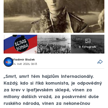
5 fotografií
Vladimír Blažek
24. kvě 2026, 06:13
„Smrt, smrt těm hajzlům Internacionály.
Každý, kdo si říká komunista, je odpovědný
za krev v ipaťjevském sklepě, vinen za
miliony dalších vražd, za poskvrnění duše
ruského národa, vinen za nekonečnou