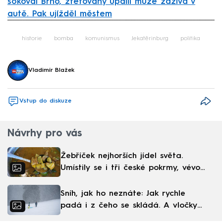
šokoval Brno, zfetovaný upálil muže zaživa v
autě. Pak ujížděl městem
Failed to fetch
historie
bomba
komunismus
Jekatěrinburg
politika
Vladimír Blažek
Vstup do diskuze
Návrhy pro vás
Žebříček nejhorších jídel světa.
Umístily se i tři české pokrmy, vévodí
skandinávská kuchyně
Sníh, jak ho neznáte: Jak rychle
padá i z čeho se skládá. A vločky
nejsou bílé