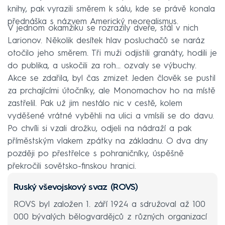
knihy, pak vyrazili směrem k sálu, kde se právě konala
přednáška s názvem Americký neorealismus.
V jednom okamžiku se rozrazily dveře, stál v nich
Larionov. Několik desítek hlav posluchačů se naráz
otočilo jeho směrem. Tři muži odjistili granáty, hodili je
do publika, a uskočili za roh… ozvaly se výbuchy.
Akce se zdařila, byl čas zmizet. Jeden člověk se pustil
za prchajícími útočníky, ale Monomachov ho na místě
zastřelil. Pak už jim nestálo nic v cestě, kolem
vyděšené vrátné vyběhli na ulici a vmísili se do davu.
Po chvíli si vzali drožku, odjeli na nádraží a pak
příměstským vlakem zpátky na základnu. O dva dny
později po přestřelce s pohraničníky, úspěšně
překročili sovětsko-finskou hranici.
Ruský vševojskový svaz (ROVS)
ROVS byl založen 1. září 1924 a sdružoval až 100
000 bývalých bělogvardějců z různých organizací