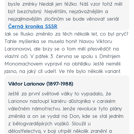
byste zmínky hledali jen těžko. Náš vzor totiž měl
být bezchybný. Největším, nejzávažnějším a
nejzajímavějším zločinům se bude věnovat seriál
Černá kronika SSSR
.
Jak se Rusko změnilo za těch několik let, co byl pryč?
Rabování v Černobylu
Tahle myšlenka se musela honit hlavou Viktoru
Vražda slavné herečky
Larionovovi, ale brzy se o tom měl přesvědčit na
vlastní oči. V pátek 3. června se spolu s Dmitrijem
Klub sebevrahů
Monomachovem vypravil na obhlídku. Ještě neměli
Jak fungovala sovětská mafie?
jasno, na jaký cíl udeří. Ve hře bylo několik variant.
Voják se pomstil za šikanu
Viktor Larionov (1897-1988)
Ještě za první světové války to vypadalo, že
Larionov nastoupí kariéru důstojníka v carském
válečném námořnictvu. Jenže revoluce tyto plány
změnila a on se vydal na Don, kde se stal jedním
z bělogvardějských vojáků. Sloužil u
dělostřelectva, v boji utrpěl několik zranění a