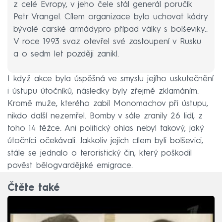
z celé Evropy, v jeho čele stál generál poručík
Petr Vrangel. Cílem organizace bylo uchovat kádry
bývalé carské armádypro případ války s bolševiky..
V roce 1993 svaz otevřel své zastoupení v Rusku
a o sedm let později zanikl.
I když akce byla úspěšná ve smyslu jejího uskutečnění
i ústupu útočníků, následky byly zřejmě zklamáním.
Kromě muže, kterého zabil Monomachov při ústupu,
nikdo další nezemřel. Bomby v sále zranily 26 lidí, z
toho 14 těžce. Ani politický ohlas nebyl takový, jaký
útočníci očekávali. Jakkoliv jejich cílem byli bolševici,
stále se jednalo o teroristický čin, který poškodil
pověst bělogvardějské emigrace.
Čtěte také