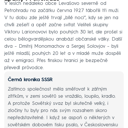
V lesích nedaleko obce Levašovo severně od
Petrohradu na začátku června 1927 tábořili tři muži.
V tu dobu zde ještě trvají „bílé noci“, kdy se jen na
chvíli zešeří a opět začne svítat. Veliteli skupiny
Viktoru Larionovovi bylo pouhých 30 let, ale prošel si
celou bělogvardějskou anabází občanské války. Další
dva – Dmitrij Monomachov a Sergej Solovjov – byli
ještě mladší, pouhých 20 let a v mladé muže dospěli
až v emigraci. Přes finskou hranici je bezpečně
převedl průvodce.
Černá kronika SSSR
Zatímco společnost měla směřovat k zářným
zítřkům, v zemi sovětů se vraždilo, loupilo, kradlo.
A protože Sovětský svaz byl skutečně velký, i
zločiny tu byly pro nás svým rozsahem skoro
nepředstavitelné. I když se aspoň o některých v
sovětském dobovém tisku psalo, v Československu