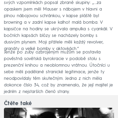
svých vzpomínkách popsal zbraně skupiny: „…za
opaskem jsem měl Mauser s nábojem v hlavni a
plnou nábojovou schránkou, v kapse pláště byl
browning a v zadní kapse kalhot malá bomba. V
kapsičce na hodiny se ukrývala ampulka s cyankáli. V
bočních kapsách blůzy se nacházely bomby s
dusivým plynem. Moji přátele měli každý revolver,
granáty a velké bomby v aktovkách.“
Jenže po zuby ozbrojeným mužům se postavila
pověstná sovětská byrokracie v podobě stolu s
prezenční knihou a neoblomnou vrátnou. Útočníci u
sebe měli padělané stranické legitimace, jenže ty
neodpovídaly těm skutečným. Jedna z nich měla
dokonce číslo 34, což by znamenalo, že její majitel je
jedním z nejstarších členů strany.
Čtěte také