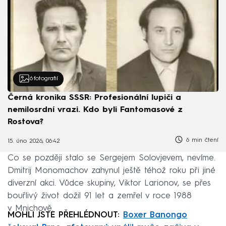
6
fotografií
Černá kronika SSSR: Profesionální lupiči a
nemilosrdní vrazi. Kdo byli Fantomasové z
Rostova?
6 min čtení
15. úno 2026, 06:42
Co se později stalo se Sergejem Solovjevem, nevíme.
Dmitrij Monomachov zahynul ještě téhož roku při jiné
diverzní akci. Vůdce skupiny, Viktor Larionov, se přes
bouřlivý život dožil 91 let a zemřel v roce 1988
v Mnichově.
MOHLI JSTE PŘEHLÉDNOUT:
Boxer Banongo