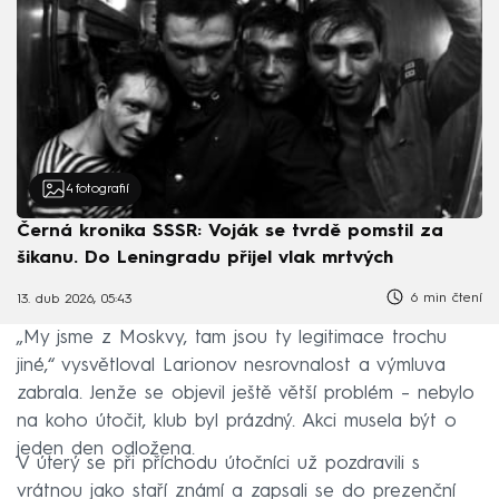
4
fotografií
Černá kronika SSSR: Voják se tvrdě pomstil za
šikanu. Do Leningradu přijel vlak mrtvých
6 min čtení
13. dub 2026, 05:43
„My jsme z Moskvy, tam jsou ty legitimace trochu
jiné,“ vysvětloval Larionov nesrovnalost a výmluva
zabrala. Jenže se objevil ještě větší problém – nebylo
na koho útočit, klub byl prázdný. Akci musela být o
jeden den odložena.
V úterý se při příchodu útočníci už pozdravili s
vrátnou jako staří známí a zapsali se do prezenční