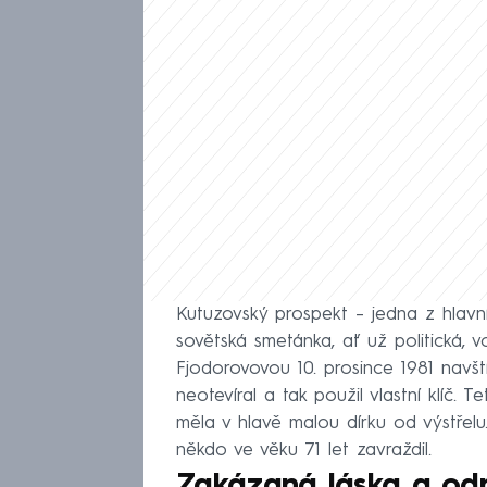
Kutuzovský prospekt – jedna z hlavní
sovětská smetánka, ať už politická, 
Fjodorovovou 10. prosince 1981 navšt
neotevíral a tak použil vlastní klíč. 
měla v hlavě malou dírku od výstřelu.
někdo ve věku 71 let zavraždil.