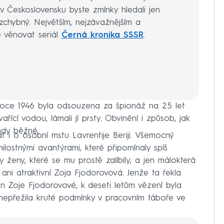
v Československu byste zmínky hledali jen
zchybný. Největším, nejzávažnějším a
e věnovat seriál
Černá kronika SSSR
.
 roce 1946 byla odsouzena za špionáž na 25 let
ařící vodou, lámali jí prsty. Obvinění i způsob, jak
ehdy běžné.
 i o osobní mstu Lavrentije Beriji. Všemocný
ilostnými avantýrami, které připomínaly spíš
ly ženy, které se mu prostě zalíbily, a jen málokterá
ani atraktivní Zoja Fjodorovová. Jenže ta řekla
jen Zoje Fjodorovové, k deseti letům vězení byla
á nepřežila kruté podmínky v pracovním táboře ve