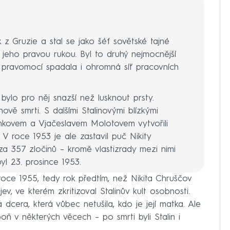
ák z Gruzie a stal se jako šéf sovětské tajné
a jeho pravou rukou. Byl to druhý nejmocnější
pravomocí spadala i ohromná síť pracovních
ylo pro něj snazší než lusknout prsty.
nově smrti. S dalšími Stalinovými blízkými
nkovem a Vjačeslavem Molotovem vytvořili
. V roce 1953 je ale zastavil puč Nikity
za 357 zločinů – kromě vlastizrady mezi nimi
yl 23. prosince 1953.
oce 1955, tedy rok předtím, než Nikita Chruščov
ev, ve kterém zkritizoval Stalinův kult osobnosti.
tá dcera, která vůbec netušila, kdo je její matka. Ale
oň v některých věcech – po smrti byli Stalin i