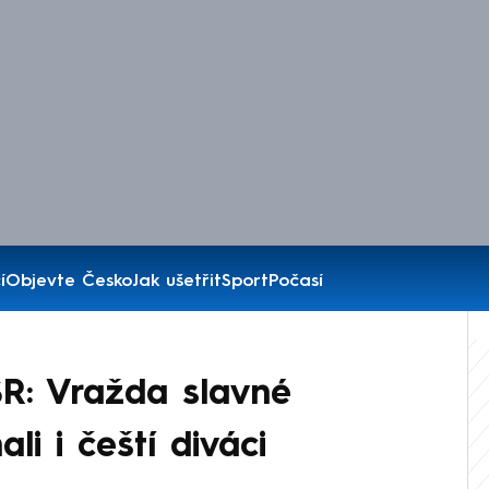
í
Objevte Česko
Jak ušetřit
Sport
Počasí
R: Vražda slavné
li i čeští diváci