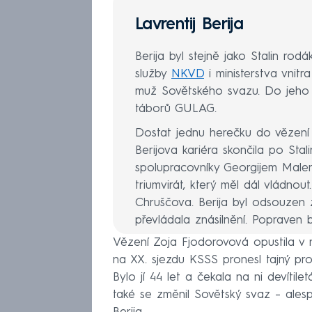
Lavrentij Berija
Berija byl stejně jako Stalin rod
služby
NKVD
i ministerstva vnitr
muž Sovětského svazu. Do jeho 
táborů GULAG.
Dostat jednu herečku do vězení b
Berijova kariéra skončila po Stali
spolupracovníky Georgijem Male
triumvirát, který měl dál vládnout
Chruščova. Berija byl odsouzen 
převládala znásilnění. Popraven b
Vězení Zoja Fjodorovová opustila v r
na XX. sjezdu KSSS pronesl tajný proj
Bylo jí 44 let a čekala na ni devítile
také se změnil Sovětský svaz – alesp