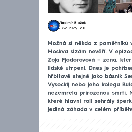
Vladimír Blažek
9. kvě 2026, 06:11
Možná si někdo z pamětníků 
Moskva slzám nevěří. V epizod
Zoja Fjodorovová – žena, kter
lidské utrpení. Dnes je poh
hřbitově stejně jako básník Se
Vysockij nebo jeho kolega Bu
nezemřela přirozenou smrtí. N
které hlavní roli sehrály šper
jediná záhada v celém příběh