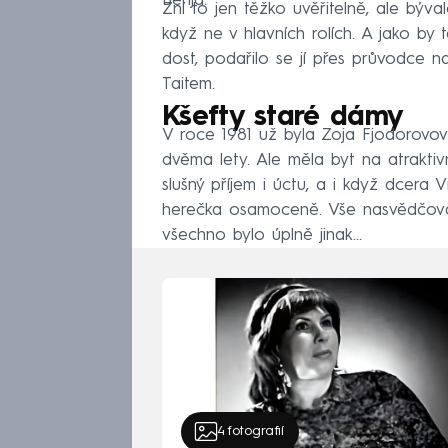
Berija.
Zní to jen těžko uvěřitelně, ale býva
když ne v hlavních rolích. A jako by
dost, podařilo se jí přes průvodce n
Taitem.
Kšefty staré dámy
V roce 1981 už byla Zoja Fjodorovov
dvěma lety. Ale měla byt na atraktivn
slušný příjem i úctu, a i když dcera
herečka osamoceně. Vše nasvědčovalo
všechno bylo úplně jinak…
4
fotografií