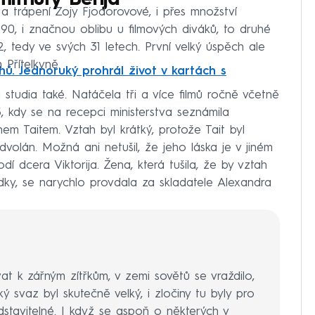
ítnutý Berija
 trápení Zojy Fjodorovové, i přes množství
 90, i značnou oblibu u filmových diváků, to druhé
2, tedy ve svých 31 letech. První velký úspěch ale
m Přítelkyně.
ů. Jednoruký prohrál život v kartách s
á studia také. Natáčela tři a více filmů ročně včetně
5, kdy se na recepci ministerstva seznámila
m Taitem. Vztah byl krátký, protože Tait byl
volán. Možná ani netušil, že jeho láska je v jiném
í dcera Viktorija. Žena, která tušila, že by vztah
dky, se narychlo provdala za skladatele Alexandra
t k zářným zítřkům, v zemi sovětů se vraždilo,
ký svaz byl skutečně velký, i zločiny tu byly pro
tavitelné. I když se aspoň o některých v