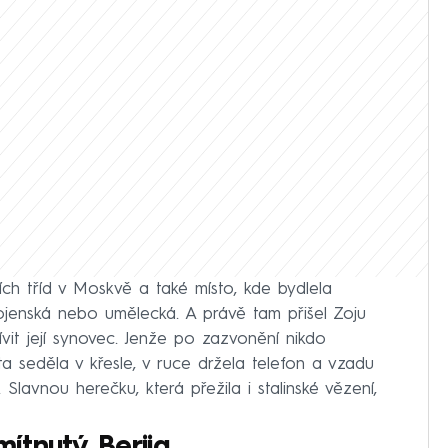
ch tříd v Moskvě a také místo, kde bydlela
vojenská nebo umělecká. A právě tam přišel Zoju
ívit její synovec. Jenže po zazvonění nikdo
Teta seděla v křesle, v ruce držela telefon a vzadu
 Slavnou herečku, která přežila i stalinské vězení,