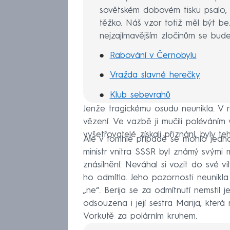
sovětském dobovém tisku psalo, 
těžko. Náš vzor totiž měl být be
nejzajímavějším zločinům se bud
Rabování v Černobylu
Vražda slavné herečky
Klub sebevrahů
Jenže tragickému osudu neunikla. V
Jak fungovala sovětská mafie?
vězení. Ve vazbě ji mučili poléváním v
Voják se pomstil za šikanu
vyšetřovatelé získali přiznání, byly t
Ale v tomhle případě se mohlo jednat
ministr vnitra SSSR byl známý svými m
znásilnění. Neváhal si vozit do své vi
ho odmítla. Jeho pozornosti neunikla 
„ne“. Berija se za odmítnutí nemstil 
odsouzena i její sestra Marija, kter
Vorkutě za polárním kruhem.