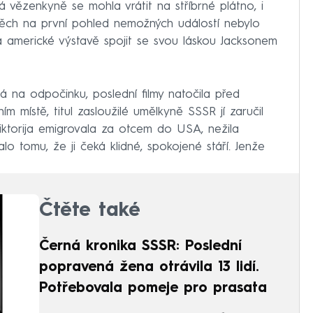
lá vězenkyně se mohla vrátit na stříbrné plátno, i
 těch na první pohled nemožných událostí nebylo
a americké výstavě spojit se svou láskou Jacksonem
á na odpočinku, poslední filmy natočila před
ím místě, titul zasloužilé umělkyně SSSR jí zaručil
 Viktorija emigrovala za otcem do USA, nežila
 tomu, že ji čeká klidné, spokojené stáří. Jenže
Čtěte také
Černá kronika SSSR: Poslední
popravená žena otrávila 13 lidí.
Potřebovala pomeje pro prasata