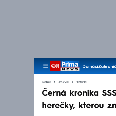
Domácí
Zahranič
Pořady
Domů
Lifestyle
Historie
Černá kronika SSS
herečky, kterou zna