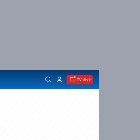
TV živě