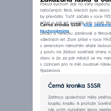
Zakázaná láska a odm
Pokud bychom dali na váhy úspěchy a
natočených filmů, kterých bylo skoro
by převážilo. Točit začala v roce 193
přišel o pár let později, kdy vznikl fil
Černá kronika SSSR:
Klub sebevrah
hluchoněmými
Diváci si herečku zamilovali a filmov
válečných let. Zlom přišel v roce 194
s americkým námořním atašé Jacksone
z postu na žádost sovětské strany od
stavu a že za pár měsíců se mu narod
s cizincem pro ni měl osudové násle
Rjazanova.
Černá kronika SSSR
Zatímco společnost měla směřova
loupilo, kradlo. A protože Sověts
nás svým rozsahem skoro nepředs