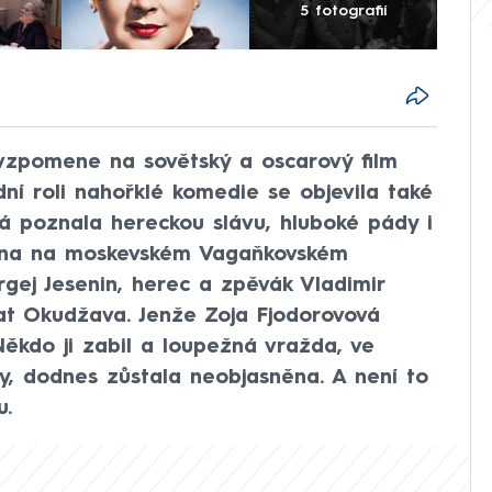
5 fotografií
vzpomene na sovětský a oscarový film
ní roli nahořklé komedie se objevila také
á poznala hereckou slávu, hluboké pády i
řbena na moskevském Vagaňkovském
rgej Jesenin, herec a zpěvák Vladimir
lat Okudžava. Jenže Zoja Fjodorovová
ěkdo ji zabil a loupežná vražda, ve
ky, dodnes zůstala neobjasněna. A není to
u.