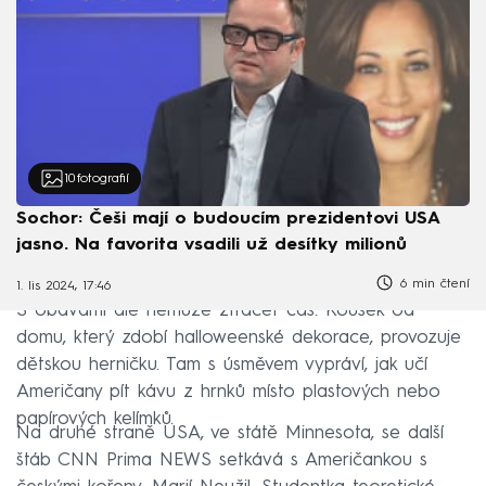
10
fotografií
Sochor: Češi mají o budoucím prezidentovi USA
jasno. Na favorita vsadili už desítky milionů
6 min čtení
1. lis 2024, 17:46
S obavami ale nemůže ztrácet čas. Kousek od
domu, který zdobí halloweenské dekorace, provozuje
dětskou herničku. Tam s úsměvem vypráví, jak učí
Američany pít kávu z hrnků místo plastových nebo
papírových kelímků.
Na druhé straně USA, ve státě Minnesota, se další
štáb CNN Prima NEWS setkává s Američankou s