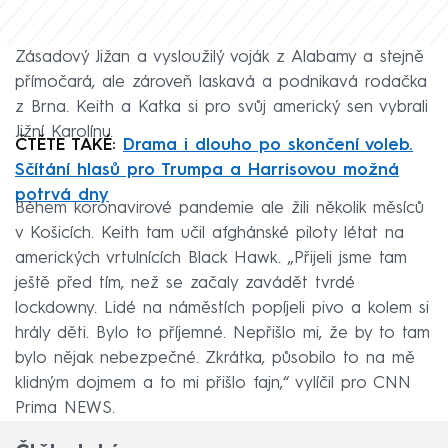
Zásadový Jižan a vysloužilý voják z Alabamy a stejně
přímočará, ale zároveň laskavá a podnikavá rodačka
z Brna. Keith a Katka si pro svůj americký sen vybrali
Jižní Karolínu.
ČTĚTE TAKÉ:
Drama i dlouho po skončení voleb.
Sčítání hlasů pro Trumpa a Harrisovou možná
potrvá dny
Během koronavirové pandemie ale žili několik měsíců
v Košicích. Keith tam učil afghánské piloty létat na
amerických vrtulnících Black Hawk. „Přijeli jsme tam
ještě před tím, než se začaly zavádět tvrdé
lockdowny. Lidé na náměstích popíjeli pivo a kolem si
hrály děti. Bylo to příjemné. Nepřišlo mi, že by to tam
bylo nějak nebezpečné. Zkrátka, působilo to na mě
klidným dojmem a to mi přišlo fajn,“ vylíčil pro CNN
Prima NEWS.