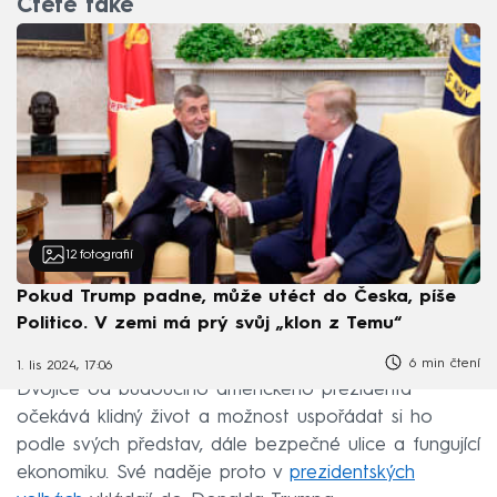
Čtěte také
12
fotografií
Pokud Trump padne, může utéct do Česka, píše
Politico. V zemi má prý svůj „klon z Temu“
6 min čtení
1. lis 2024, 17:06
Dvojice od budoucího amerického prezidenta
očekává klidný život a možnost uspořádat si ho
podle svých představ, dále bezpečné ulice a fungující
ekonomiku. Své naděje proto v
prezidentských