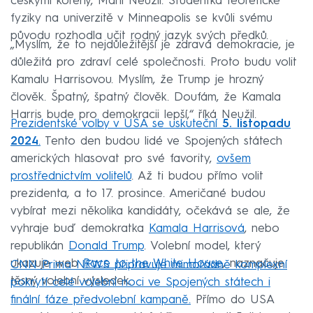
českými kořeny, Marií Neužil. Studentka teoretické
fyziky na univerzitě v Minneapolis se kvůli svému
původu rozhodla učit rodný jazyk svých předků.
„Myslím, že to nejdůležitější je zdravá demokracie, je
důležitá pro zdraví celé společnosti. Proto budu volit
Kamalu Harrisovou. Myslím, že Trump je hrozný
člověk. Špatný, špatný člověk. Doufám, že Kamala
Harris bude pro demokracii lepší,“ říká Neužil.
Prezidentské volby v USA se uskuteční
5. listopadu
2024
.
Tento den budou lidé ve Spojených státech
amerických hlasovat pro své favority,
ovšem
prostřednictvím volitelů
. Až ti budou přímo volit
prezidenta, a to 17. prosince. Američané budou
vybírat mezi několika kandidáty, očekává se ale, že
vyhraje buď demokratka
Kamala Harrisová
, nebo
republikán
Donald Trump
. Volební model, který
ukazuje web
Race to the White House
, naznačuje
CNN Prima NEWS připravuje mimořádně komplexní
těsný volební výsledek.
pokrytí celé volební noci ve Spojených státech i
finální fáze předvolební kampaně.
Přímo do USA