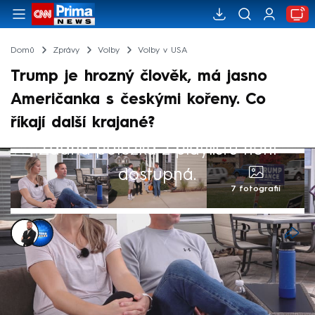
Domů
Zprávy
Volby
Volby v USA
Trump je hrozný člověk, má jasno
Američanka s českými kořeny. Co
říkají další krajané?
Žádná položka z playlistu není
dostupná.
7 fotografií
Jakub Říha
,
Daniel Konewka
2. lis 2024, 11:27
Češi žijící za oceánem mají, stejně jako
Američané, různé představy o budoucím