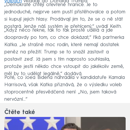
volbách
vkládají do Donalda Trumpa.
„Demokraté chtějí otevřené hranice. Je to
jednoduché, nejprve sem pustí přistěhovalce a potom
si kupují jejich hlasy. Prodávají jim to, že se o ně stát
postará. Jenže náš systém je přehlcený,“ uvádí Keith.
„Když něco řekne, tak to tak prostě udělá a jde
doopravdy po tom, co chce dokázat,“ říká partnerka
Katka. „Je strašně moc rodin, které nemají dostatek
peněz na přežití. Trump se to snažil zastavit a
postavit zeď. Já jsem s tím naprosto souhlasila,
protože jestli někdo chce vstoupit do jakékoliv země,
měl by to udělat legálně,“ dodává.
Poté, co Joea Bidena nahradila v kandidatuře Kamala
Harrisová, však Katka přiznává, že o výsledku voleb
stoprocentně přesvědčená není: „No, jsem taková
nervózní…“
Čtěte také