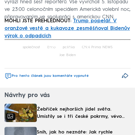
vyrazí hned šest reportérů. Vše vyvrcholí 5. listopadu
ve 23:00 celonočním speciálem Americká volební noc,
připravovaným ve spolupráci s americkou CNN.
MOHLI JSTE PŘEHLÉDNOUT:
Trump popelář. V
oranžové vestě a kukavoze zesměšňoval Bidenův
výrok o odpadcích
Failed to fetch
společnost
Brno
politika
CNN Prima NEWS
Joe Biden
Pro tento článek jsou komentáře vypnuté
Návrhy pro vás
Žebříček nejhorších jídel světa.
Umístily se i tři české pokrmy, vévodí
skandinávská kuchyně
Sníh, jak ho neznáte: Jak rychle