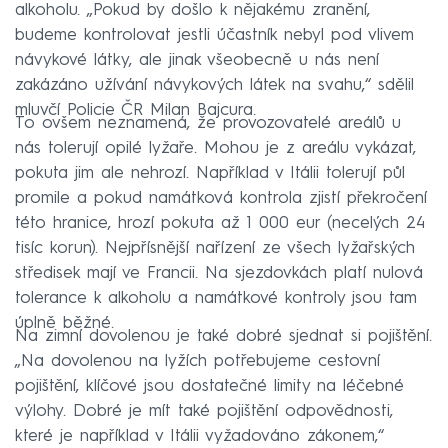
alkoholu. „Pokud by došlo k nějakému zranění,
budeme kontrolovat jestli účastník nebyl pod vlivem
návykové látky, ale jinak všeobecně u nás není
zakázáno užívání návykových látek na svahu,“ sdělil
mluvčí Policie ČR Milan Bajcura.
To ovšem neznamená, že provozovatelé areálů u
nás tolerují opilé lyžaře. Mohou je z areálu vykázat,
pokuta jim ale nehrozí. Například v Itálii tolerují půl
promile a pokud namátková kontrola zjistí překročení
této hranice, hrozí pokuta až 1 000 eur (necelých 24
tisíc korun). Nejpřísnější nařízení ze všech lyžařských
středisek mají ve Francii. Na sjezdovkách platí nulová
tolerance k alkoholu a namátkové kontroly jsou tam
úplně běžné.
Na zimní dovolenou je také dobré sjednat si pojištění.
„Na dovolenou na lyžích potřebujeme cestovní
pojištění, klíčové jsou dostatečné limity na léčebné
výlohy. Dobré je mít také pojištění odpovědnosti,
které je například v Itálii vyžadováno zákonem,“