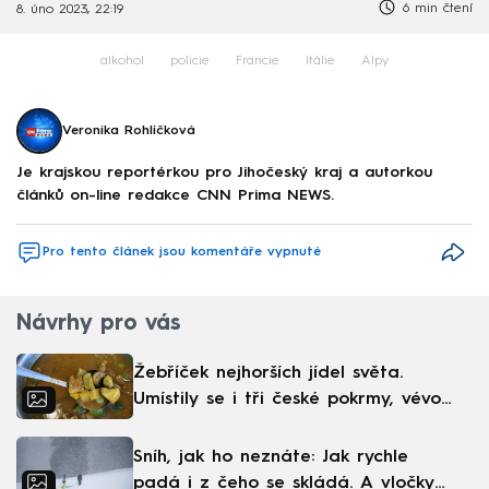
6 min čtení
8. úno 2023, 22:19
alkohol
policie
Francie
Itálie
Alpy
Veronika Rohlíčková
Je krajskou reportérkou pro Jihočeský kraj a autorkou
článků on-line redakce CNN Prima NEWS.
Pro tento článek jsou komentáře vypnuté
Návrhy pro vás
Žebříček nejhorších jídel světa.
Umístily se i tři české pokrmy, vévodí
skandinávská kuchyně
Sníh, jak ho neznáte: Jak rychle
padá i z čeho se skládá. A vločky