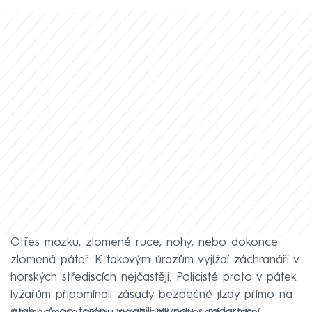
Otřes mozku, zlomené ruce, nohy, nebo dokonce
zlomená páteř. K takovým úrazům vyjíždí záchranáři v
horských střediscích nejčastěji. Policisté proto v pátek
lyžařům připomínali zásady bezpečné jízdy přímo na