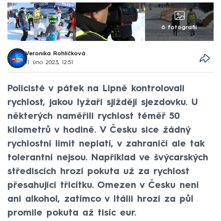
6 fotografií
Veronika Rohlíčková
11. úno 2023, 12:51
Policisté v pátek na Lipně kontrolovali
rychlost, jakou lyžaři sjíždějí sjezdovku. U
některých naměřili rychlost téměř 50
kilometrů v hodině. V Česku sice žádný
rychlostní limit neplatí, v zahraničí ale tak
tolerantní nejsou. Například ve švýcarských
střediscích hrozí pokuta už za rychlost
přesahující třicítku. Omezen v Česku není
ani alkohol, zatímco v Itálii hrozí za půl
promile pokuta až tisíc eur.