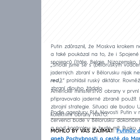
Putin zdůraznil, že Moskva krokem n
a také poukázal na to, že i Spojené 
spojenců (Itálie, Belgie, Nizozemsko,
„Shodli jsme se s (běloruským vůdce
jaderných zbraní v Bělorusku nijak ne
red.)
,“ prohlásil ruský diktátor. Rovn
zbraní dlouho žádalo.
Americké ministerstvo obrany v první
připravovalo jaderné zbraně použít.
zbrojní strategie. Situaci ale budou
Podle agentury RIA Novosti Putin v ro
kolektivní obrany NATO.
červenci bude v Bělorusku dokončen
Fa
a pod kontrolou je bude mít Rusko, n
MOHLO BY VÁS ZAJÍMAT:
Putinův 
aneb Pochybnosti o cestě do Mar