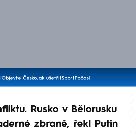
í
Objevte Česko
Jak ušetřit
Sport
Počasí
fliktu. Rusko v Bělorusku
jaderné zbraně, řekl Putin