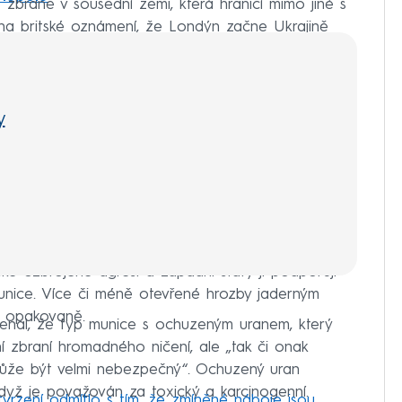
zbraně v sousední zemi, která hraničí mimo jiné s
ina britské oznámení, že Londýn začne Ukrajině
uzeného uranu.
y
ské ozbrojené agresi a západní státy ji podporují
unice. Více či méně otevřené hrozby jaderným
í opakovaně.
enal, že typ munice s ochuzeným uranem, který
í zbraní hromadného ničení, ale „tak či onak
 může být velmi nebezpečný“. Ochuzený uran
když je považován za toxický a karcinogenní.
 tvrzení odmítlo s tím, že zmíněné náboje jsou