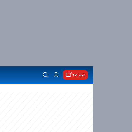
TV živě