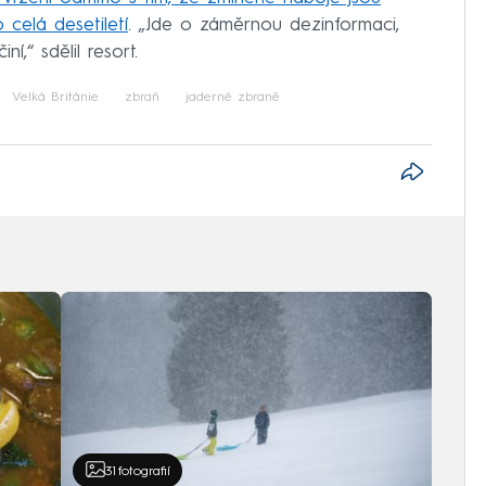
celá desetiletí
. „Jde o záměrnou dezinformaci,
í,“ sdělil resort.
Velká Británie
zbraň
jaderné zbraně
31
fotografií