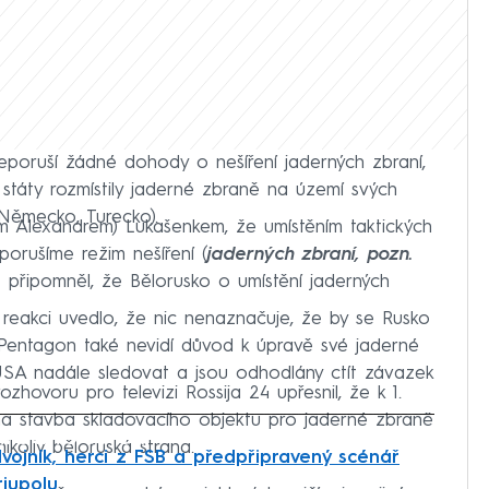
eporuší žádné dohody o nešíření jaderných zbraní,
státy rozmístily jaderné zbraně na území svých
 Německo, Turecko).
m Alexandrem) Lukašenkem, že umístěním taktických
porušíme režim nešíření (
jaderných zbraní, pozn.
ěž připomněl, že Bělorusko o umístění jaderných
 reakci uvedlo, že nic nenaznačuje, že by se Rusko
 Pentagon také nevidí důvod k úpravě své jaderné
 USA nadále sledovat a jsou odhodlány ctít závazek
zhovoru pro televizi Rossija 24 upřesnil, že k 1.
a stavba skladovacího objektu pro jaderné zbraně
iled to fetch
ikoliv běloruská strana.
dvojník, herci z FSB a předpřipravený scénář
iupolu