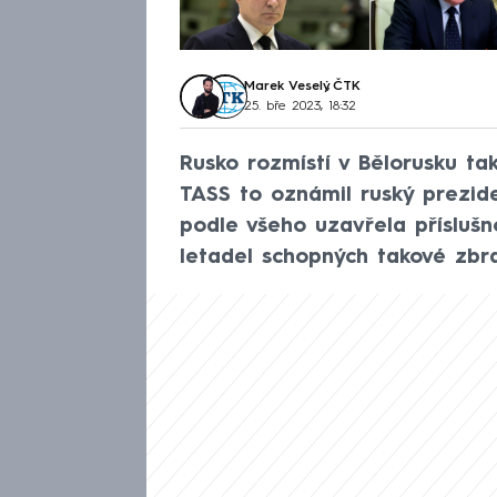
Marek Veselý
,
ČTK
25. bře 2023, 18:32
Rusko rozmístí v Bělorusku ta
TASS to oznámil ruský prezid
podle všeho uzavřela přísluš
letadel schopných takové zbr