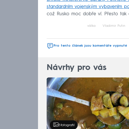
standardním vojenským vybavením po 
což Rusko moc dobře ví. Přesto tak čin
válka
Vladimir Putin
Pro tento článek jsou komentáře vypnuté
Návrhy pro vás
5
fotografií