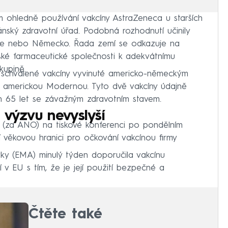
ohledně používání vakcíny AstraZeneca u starších
ánský zdravotní úřad. Podobná rozhodnutí učinily
ancie nebo Německo. Řada zemí se odkazuje na
ské farmaceutické společnosti k adekvátnímu
kupině.
í schválené vakcíny vyvinuté americko-německým
a americkou Modernou. Tyto dvě vakcíny údajně
h 65 let se závažným zdravotním stavem.
 výzvu nevyslyší
ný (za ANO) na tiskové konferenci po pondělním
 věkovou hranici pro očkování vakcínou firmy
vky (EMA) minulý týden doporučila vakcínu
 v EU s tím, že je její použití bezpečné a
Čtěte také