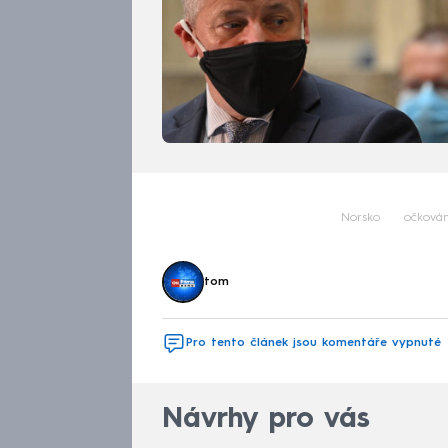
Norsko
očkován
tom
Pro tento článek jsou komentáře vypnuté
Návrhy pro vás