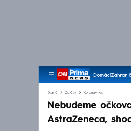
Domácí
Zahranič
Pořady
Domů
Zprávy
Koronavirus
Nebudeme očkovat
AstraZeneca, shod