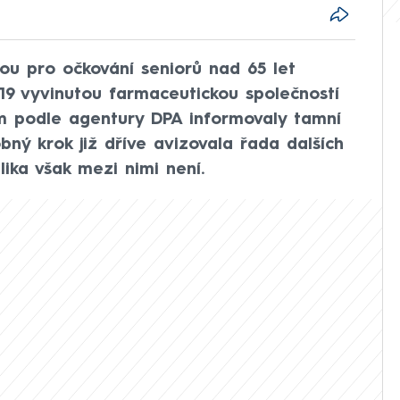
u pro očkování seniorů nad 65 let
19 vyvinutou farmaceutickou společností
m podle agentury DPA informovaly tamní
bný krok již dříve avizovala řada dalších
ika však mezi nimi není.