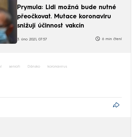
Prymula: Lidi možná bude nutné
přeočkovat. Mutace koronaviru
snižují účinnost vakcín
6 min čtení
3. úno 2021, 07:57
í
senioři
Dánsko
koronavirus