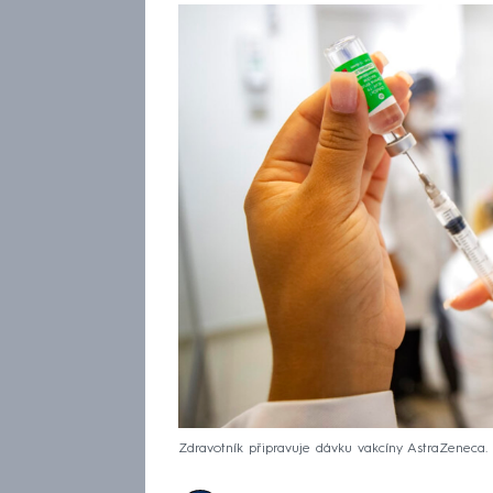
Zdravotník připravuje dávku vakcíny AstraZeneca. (I