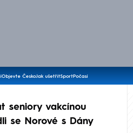
í
Objevte Česko
Jak ušetřit
Sport
Počasí
 seniory vakcínou
li se Norové s Dány