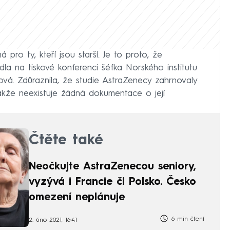
 pro ty, kteří jsou starší. Je to proto, že
la na tiskové konferenci šéfka Norského institutu
ová. Zdůraznila, že studie AstraZenecy zahrnovaly
„takže neexistuje žádná dokumentace o její
Čtěte také
Neočkujte AstraZenecou seniory,
vyzývá i Francie či Polsko. Česko
omezení neplánuje
6 min čtení
2. úno 2021, 16:41