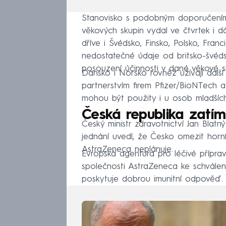
Stanovisko s podobným doporučením 
věkových skupin vydal ve čtvrtek i d
dříve i Švédsko, Finsko, Polsko, Fr
nedostatečné údaje od britsko-švéd
posouzení účinnosti v dané věkové s
Dánsko i Norsko rovněž užívají dalš
partnerstvím firem Pfizer/BioNTech 
mohou být použity i u osob mladšíc
Česká republika zatím
Český ministr zdravotnictví Jan Blat
jednání uvedl, že Česko omezit horní
AstraZeneca neplánuje.
Evropská agentura pro léčivé přípra
společnosti AstraZeneca ke schválení
poskytuje dobrou imunitní odpověď.