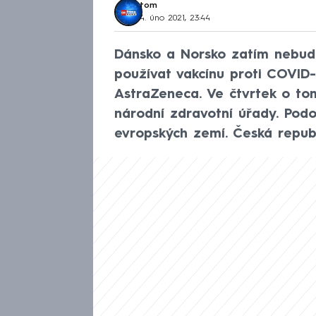
tom
4. úno 2021, 23:44
Dánsko a Norsko zatím nebudo
používat vakcínu proti COVID-
AstraZeneca. Ve čtvrtek o to
národní zdravotní úřady. Podo
evropských zemí. Česká republ