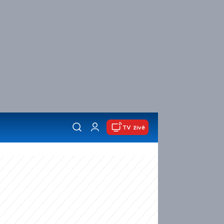
TV živě