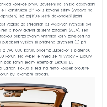
příklad korekce prvků zavěšení kol snížila dosavadní
je i konstrukce 21″ kol z kované slitiny (výbava na
pružení, jež zajišťuje ještě dokonalejší jízdní
st vozidla za středních až vysokých rychlostí byl
zšířen o nový aktivní asistent zatáčení (ACA). Ten
čkou přibrzďováním vnitřních kol v závislosti na
 působení vyšších sil příčného zrychlení (G) při
d 2 790 000 korun, přičemž „Elcéčko“ s plátěnou
00 korun. Na výběr je hned ze tří výbav – Luxury,
h pak zamířil jediný exemplář Lexusu LC
ta Edition. Pokud si teď na tento kousek brousíte
orun byl okamžitě prodán.