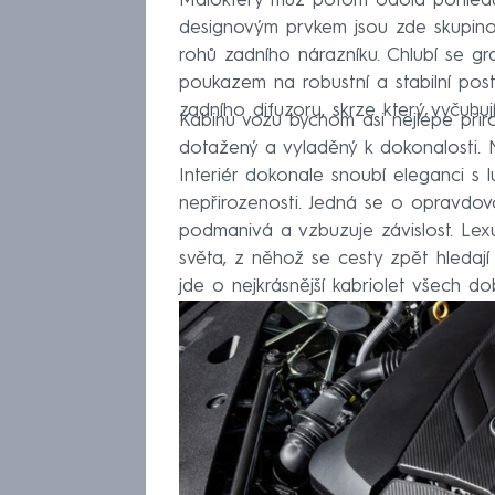
Málokterý muž potom odolá pohledu 
designovým prvkem jsou zde skupinov
rohů zadního nárazníku. Chlubí se gr
poukazem na robustní a stabilní pos
zadního difuzoru, skrze který vyčuhu
Kabinu vozu bychom asi nejlépe přirov
dotažený a vyladěný k dokonalosti. N
Interiér dokonale snoubí eleganci s 
nepřirozenosti. Jedná se o opravdo
podmanivá a vzbuzuje závislost. Lexu
světa, z něhož se cesty zpět hledaj
jde o nejkrásnější kabriolet všech do