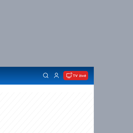
TV živě