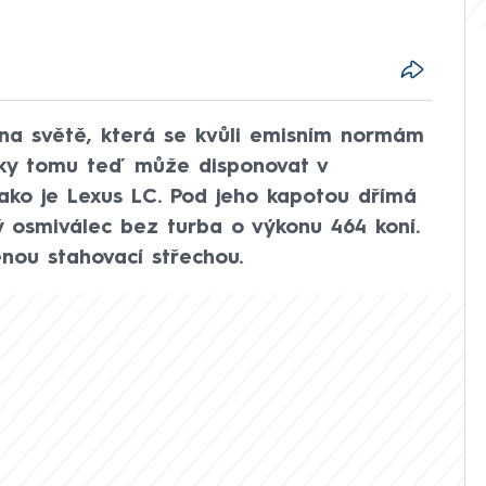
 na světě, která se kvůli emisním normám
íky tomu teď může disponovat v
ako je Lexus LC. Pod jeho kapotou dřímá
vý osmiválec bez turba o výkonu 464 koní.
ěnou stahovací střechou.