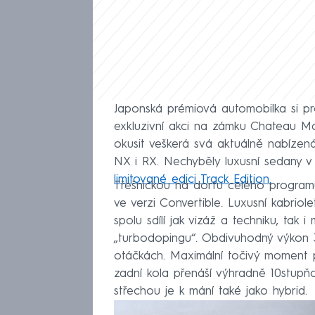
Japonská prémiová automobilka si pro
exkluzivní akci na zámku Chateau 
okusit veškerá svá aktuálně nabízen
NX i RX. Nechyběly luxusní sedany
limitované edici Track Edition.
Třešničkou na dortu celého programu
ve verzi Convertible. Luxusní kabrio
spolu sdílí jak vizáž a techniku, tak 
„turbodopingu“. Obdivuhodný výkon 3
otáčkách. Maximální točivý moment 
zadní kola přenáší výhradně 10stup
střechou je k mání také jako hybrid.