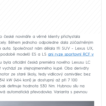
 české novináře a věrné klienty přichystala
Mcely. Během jednoho odpoledne dala zúčastněným
á auta. Společnost nám dělala tři SUV – Lexus UX,
 v podobě modelů ES a LS
ani ryze sportovní RCF v
 byla oficiální česká premiéra nového Lexusu LC
let vychází ze stejnojmenného kupé. Oba deriváty
i motor ze staré školy, tedy vidlicový osmiválec bez
41 kW (464 koní) je dostupný až při 7 100
pak definuje hodnota 530 Nm. Hybnou sílu na
ňová automatická převodovka. Varianta s pevnou