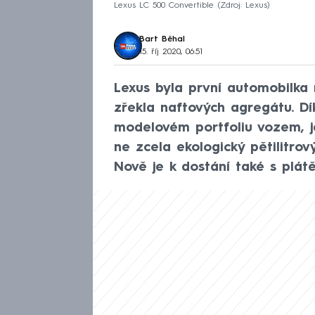
Lexus LC 500 Convertible
Zdroj: Lexus
Bart Běhal
15. říj 2020, 06:51
Lexus byla první automobilka
zřekla naftových agregátu. D
modelovém portfoliu vozem, j
ne zcela ekologický pětilitro
Nově je k dostání také s plát