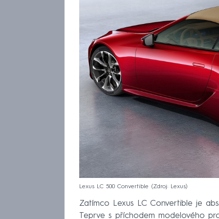
Lexus LC 500 Convertible
Zdroj: Lexus
Zatímco Lexus LC Convertible je abso
Teprve s příchodem modelového prov