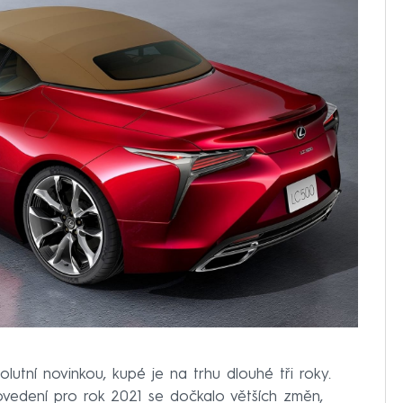
lutní novinkou, kupé je na trhu dlouhé tři roky.
edení pro rok 2021 se dočkalo větších změn,