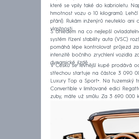
které se vpily také do kabrioletu. Na
hmotnost vozu o 10 kilogramů. Lehčí 
přání). Rukám inženýrů neuteklo ani od
vlastnosti.
S ohledem na co nejlepší ovladatelno
systém řízení stability auta (VSC) ro
pomáhá lépe kontrolovat průjezd zatá
intenzitě bočního zrychlení vozidla za
dynamické jízdě.
V Česku se levnější kupé prodává o
střechou startuje na částce 3 090 0
Luxury Top a Sport+. Na tuzemský tr
Convertible v limitované edici Regat
zuby, máte už smůlu. Za 3 690 000 k