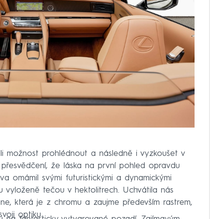
li možnost prohlédnout a následně i vyzkoušet v
 přesvědčení, že láska na první pohled opravdu
slova omámil svými futuristickými a dynamickými
u vyloženě tečou v hektolitrech. Uchvátila nás
ene, která je z chromu a zaujme především rastrem,
voji optiku.