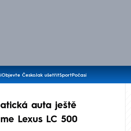
í
Objevte Česko
Jak ušetřit
Sport
Počasí
atická auta ještě
jsme Lexus LC 500