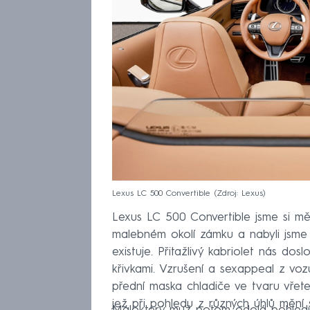
Lexus LC 500 Convertible
Zdroj: Lexus
Lexus LC 500 Convertible jsme si mě
malebném okolí zámku a nabyli jsme
existuje. Přitažlivý kabriolet nás do
křivkami. Vzrušení a sexappeal z voz
přední maska chladiče ve tvaru vřet
jež při pohledu z různých úhlů mění s