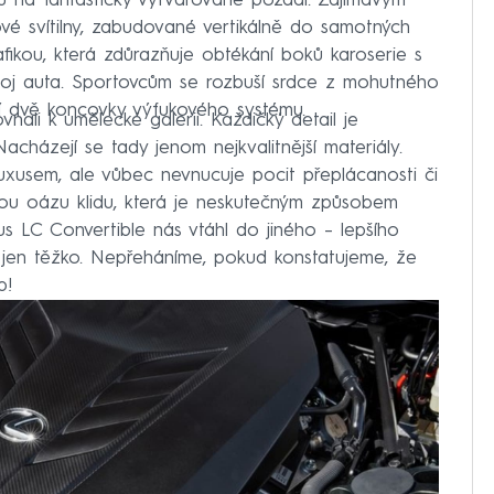
na fantasticky vytvarované pozadí. Zajímavým
é svítilny, zabudované vertikálně do samotných
afikou, která zdůrazňuje obtékání boků karoserie s
toj auta. Sportovcům se rozbuší srdce z mohutného
jí dvě koncovky výfukového systému.
nali k umělecké galerii. Každičký detail je
acházejí se tady jenom nejkvalitnější materiály.
luxusem, ale vůbec nevnucuje pocit přeplácanosti či
vou oázu klidu, která je neskutečným způsobem
s LC Convertible nás vtáhl do jiného –⁠ lepšího
í jen těžko. Nepřeháníme, pokud konstatujeme, že
b!