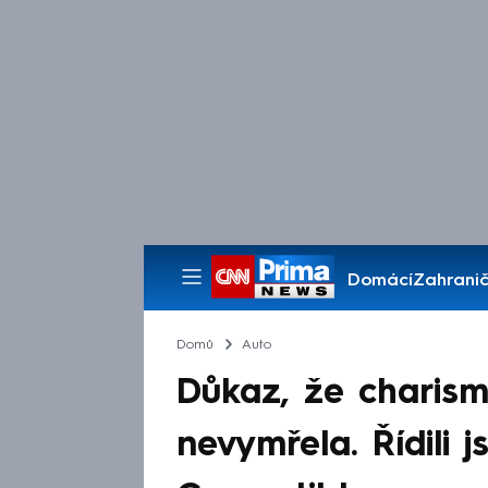
Domácí
Zahranič
Pořady
Domů
Auto
Důkaz, že charism
nevymřela. Řídili 