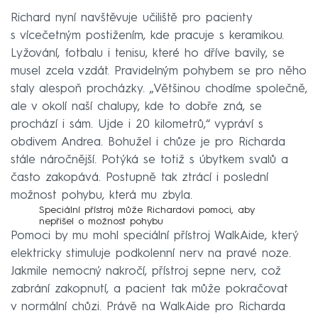
Richard nyní navštěvuje učiliště pro pacienty
s vícečetným postižením, kde pracuje s keramikou.
Lyžování, fotbalu i tenisu, které ho dříve bavily, se
musel zcela vzdát. Pravidelným pohybem se pro něho
staly alespoň procházky. „Většinou chodíme společně,
ale v okolí naší chalupy, kde to dobře zná, se
prochází i sám. Ujde i 20 kilometrů,“ vypráví s
obdivem Andrea. Bohužel i chůze je pro Richarda
stále náročnější. Potýká se totiž s úbytkem svalů a
často zakopává. Postupně tak ztrácí i poslední
možnost pohybu, která mu zbyla.
Speciální přístroj může Richardovi pomoci, aby
nepřišel o možnost pohybu
Pomoci by mu mohl speciální přístroj WalkAide, který
elektricky stimuluje podkolenní nerv na pravé noze.
Jakmile nemocný nakročí, přístroj sepne nerv, což
zabrání zakopnutí, a pacient tak může pokračovat
v normální chůzi. Právě na WalkAide pro Richarda