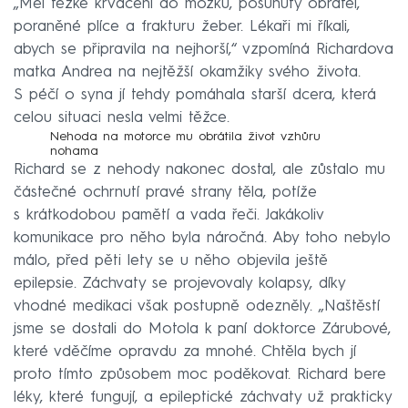
„Měl těžké krvácení do mozku, posunutý obratel,
poraněné plíce a frakturu žeber. Lékaři mi říkali,
abych se připravila na nejhorší,“ vzpomíná Richardova
matka Andrea na nejtěžší okamžiky svého života.
S péčí o syna jí tehdy pomáhala starší dcera, která
celou situaci nesla velmi těžce.
Nehoda na motorce mu obrátila život vzhůru
nohama
Richard se z nehody nakonec dostal, ale zůstalo mu
částečné ochrnutí pravé strany těla, potíže
s krátkodobou pamětí a vada řeči. Jakákoliv
komunikace pro něho byla náročná. Aby toho nebylo
málo, před pěti lety se u něho objevila ještě
epilepsie. Záchvaty se projevovaly kolapsy, díky
vhodné medikaci však postupně odezněly. „Naštěstí
jsme se dostali do Motola k paní doktorce Zárubové,
které vděčíme opravdu za mnohé. Chtěla bych jí
proto tímto způsobem moc poděkovat. Richard bere
léky, které fungují, a epileptické záchvaty už prakticky