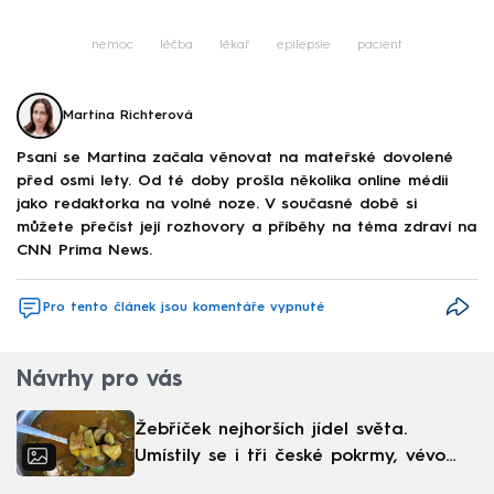
nemoc
léčba
lékař
epilepsie
pacient
Martina Richterová
Psaní se Martina začala věnovat na mateřské dovolené
před osmi lety. Od té doby prošla několika online médii
jako redaktorka na volné noze. V současné době si
můžete přečíst její rozhovory a příběhy na téma zdraví na
CNN Prima News.
Pro tento článek jsou komentáře vypnuté
Návrhy pro vás
Žebříček nejhorších jídel světa.
Umístily se i tři české pokrmy, vévodí
skandinávská kuchyně