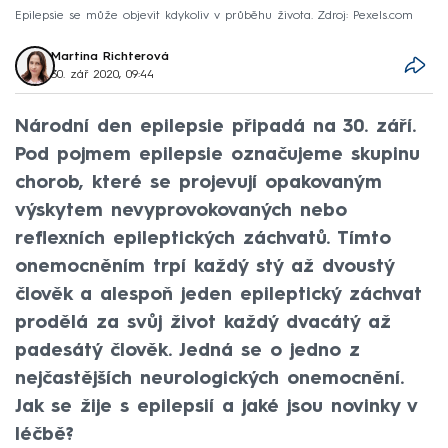
Epilepsie se může objevit kdykoliv v průběhu života. Zdroj: Pexels.com
Martina Richterová
30. zář 2020, 09:44
Národní den epilepsie připadá na 30. září.
Pod pojmem epilepsie označujeme skupinu
chorob, které se projevují opakovaným
výskytem nevyprovokovaných nebo
reflexních epileptických záchvatů. Tímto
onemocněním trpí každý stý až dvoustý
člověk a alespoň jeden epileptický záchvat
prodělá za svůj život každý dvacátý až
padesátý člověk. Jedná se o jedno z
nejčastějších neurologických onemocnění.
Jak se žije s epilepsií a jaké jsou novinky v
léčbě?