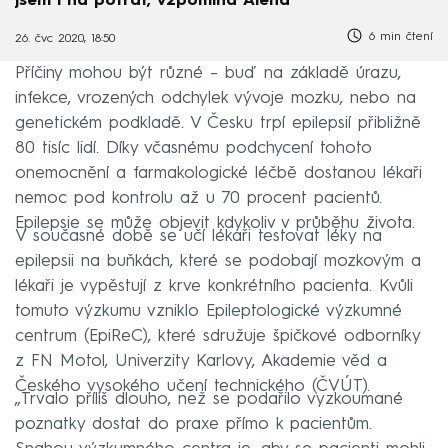
jsem i na potrat, vzpomíná Alena
6 min čtení
26. čvc 2020, 18:50
Příčiny mohou být různé –⁠ buď na základě úrazu,
infekce, vrozených odchylek vývoje mozku, nebo na
genetickém podkladě. V Česku trpí epilepsií přibližně
80 tisíc lidí. Díky včasnému podchycení tohoto
onemocnění a farmakologické léčbě dostanou lékaři
nemoc pod kontrolu až u 70 procent pacientů.
Epilepsie se může objevit kdykoliv v průběhu života.
V současné době se učí lékaři testovat léky na
epilepsii na buňkách, které se podobají mozkovým a
lékaři je vypěstují z krve konkrétního pacienta. Kvůli
tomuto výzkumu vzniklo Epileptologické výzkumné
centrum (EpiReC), které sdružuje špičkové odborníky
z FN Motol, Univerzity Karlovy, Akademie věd a
Českého vysokého učení technického (ČVÚT).
„Trvalo příliš dlouho, než se podařilo vyzkoumané
poznatky dostat do praxe přímo k pacientům.