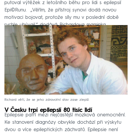
putoval výtěžek z letošního běhu pro lidi s epilepsií
Epi©Runu. „Věřím, že přístroj synovi dodá novou
motivaci bojovat, protože síly mu v poslední době
rychle ubývají,“ dodává Richardova maminka.
Richard věří, že se jeho zdravotní stav zase zlepší.
V Česku trpí epilepsií 80 tisíc lidí
Epilepsie patří mezi nejčastější mozková onemocnění.
Ke stanovení diagnózy obvykle dochází při výskytu
dvou a více epileptických záchvatů. Epilepsie není