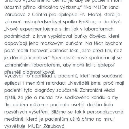
Snahou výzkumného centra je, aby se pacienti mohli
účastnit přímo klinického výzkumu,“ říká MUDr. Jana
Zárubová z Centra pro epilepsie FN Motol, která je
zároveň místopředsedkyní spolku EpiStop, a dodává:
„Nově experimentujeme s tím, jak v laboratorních
podmínkách z krve vypěstovat buňky člověka, které
odpovídají jeho mozkovým buňkám. Na těch bychom
poté mohli testovat účinnost léků ještě před tím, než
je dáme pacientovi.“ Specialisté nově spolupracují se
zahraničními laboratořemi, aby mohli lidi s epilepsií
přesněji diagnostikovat.
Využívají to například u pacientů, kteří mají současně
epilepsii i mentální retardaci. „Nevěděli jsme, proč mají
pacienti tyto diagnózy současně. Zahraniční vědci
zjistili, že jde o mutaci tzv. sodíkového kanálu a my
tím pádem můžeme pacienta ušetřit dalšího kola
rozsáhlých vyšetření. Blížíme se tak k personalizované
medicíně, která je pacientům ušitá přímo na míru,“‎
vysvětluje MUDr. Zárubová.