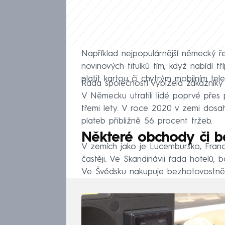
Například nejpopulárnější německý 
novinových titulků tím, když nabídl t
platit kartou či chytrým mobilním tele
Řada společností vybízela zákazníky
V Německu utratili lidé poprvé přes 
třemi lety. V roce 2020 v zemi dosa
plateb přibližně 56 procent tržeb.
Některé obchody či b
V zemích jako je Lucembursko, Franc
častěji. Ve Skandinávii řada hotelů, 
Ve Švédsku nakupuje bezhotovostně 