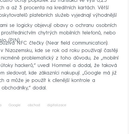
často účtují poplatek za transakci ve výši 0,25
h a až 3 procenta na kreditních kartách. Větší
skytovatelů platebních služeb vyjednají výhodnější
tbami se logicky objevují obavy o ochranu osobních
 prostřednictvím chytrých mobilních telefonů, nebo
slo (PIN).
oužívá NFC čtečky (Near field communication).
 v Nizozemsku, kde se rok od roku používají častěji
e nicméně problematický z toho důvodu, že „mobilní
 útoky hackerů,“ uvedl Hommel a dodal, že taková
m sledovat, kde zákazníci nakupují. „Google má již
ch a může je použít k cílenější kontrole a
 obchodníky,“ dodal.
a
Google
obchod
digitalizace