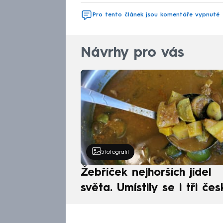
Pro tento článek jsou komentáře vypnuté
Návrhy pro vás
5
fotografií
Žebříček nejhorších jídel
světa. Umístily se i tři čes
pokrmy, vévodí skandináv
kuchyně