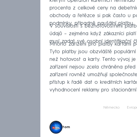
kterým operátoři karetních terminálů 
procenta z celkové ceny na debetníc
obchody a řetězce si pak často u po
podmínky, případně paušální platbu.
V souvislosti s bezhotovostními pla
údajů – zejména když zákazníci platí
musí zadat své osobní identifikační čí
Mnoho zařízení pro platby kartami p
Tyto platby jsou obzvláště populární
než hotovost a karty. Tento vývoj j
zařízení nejsou zcela chráněna před
zařízení rovněž umožňují společnoste
přístup k řadě dat o kreditních kartá
vyhodnocení reklamy pro stacionární
Německo
Evrop
tom