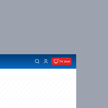
TV živě