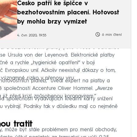
Česko patří ke špičce v
bezhotovostním placení. Hotovost
by mohla brzy vymizet
6 min čtení
4. čvn 2020, 19:55
izaci a bezhotovostní platby (ruku v ruce s ochranou
ise Ursula von der Leyenová. Elektronické platby
né a rychle „hygienické opatření“ v boji
 Evropskou unií. Ačkoliv neexistují důkazy o tom,
významné riziko v přenosu viru.
hotovostních plateb,“ uvedl expert na platby a
ké společnosti Accenture Oliver Hommel. „Averze
 již před krizí způsobenou koronavirem.“
společností vydávajících kreditní karty snížení
u vybírají. Podniky tak v důsledku mají co nejméně
u tratit
ky, může být stále problémem pro menší obchody,