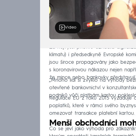
Video
Za nejvyšší prioritu označila digital
klimatu) i předsedkyně Evropské kom
jsou široce propagovány jako bezpeč
s koronavirovou nákazou nejen napříč
že mince nebo bankovky představují 
„Mnoho lidí si zvyklo na výhody bez
otevřené bankovnictví v konzultants
podniků vůči platbám kartou poklesla
Regulace EU z roku 2015 vyžaduje od 
poplatků, které v rámci svého byznys
omezovat transakce platební kartou.
Menší obchodníci moho
Co se jeví jako výhoda pro zákazní