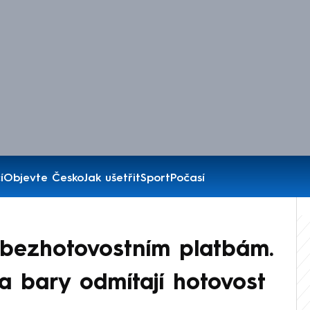
í
Objevte Česko
Jak ušetřit
Sport
Počasí
 bezhotovostním platbám.
 bary odmítají hotovost