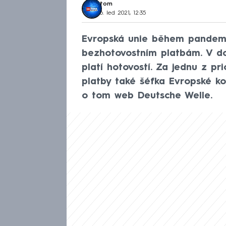
tom
6. led 2021, 12:35
Evropská unie během pandem
bezhotovostním platbám. V do
platí hotovostí. Za jednu z pri
platby také šéfka Evropské k
o tom web Deutsche Welle.