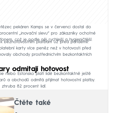
řetězec pekáren Kamps se v červenci dostal do
říprocentní „inovační slevu“ pro zákazníky ochotné
fonem, což je podle něj rychlejší a hygieničtější.
 k bezhotovostním platbám už před pandemií.
platební karty více peněz než v hotovosti před
hovaly obchody prostřednictvím bezkontaktních
ary odmítají hotovost
ie nebo Estonsko platí lidé bezkontaktně ještě
barů a obchodů odmítá přijímat hotovostní platby.
zhruba 82 procent lidí.
Čtěte také