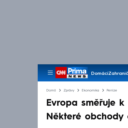
Domácí
Zahranič
Pořady
Domů
Zprávy
Ekonomika
Peníze
Evropa směřuje k
Některé obchody a