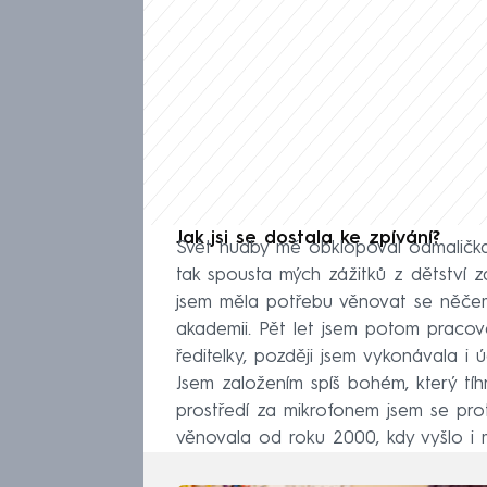
Jak jsi se dostala ke zpívání?
Svět hudby mě obklopoval odmalička.
tak spousta mých zážitků z dětství z
jsem měla potřebu věnovat se něčem
akademii. Pět let jsem potom pracova
ředitelky, později jsem vykonávala i 
Jsem založením spíš bohém, který t
prostředí za mikrofonem jsem se prot
věnovala od roku 2000, kdy vyšlo i 