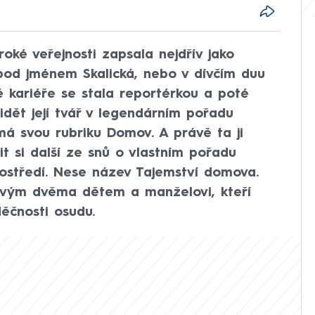
oké veřejnosti zapsala nejdřív jako
 pod jménem Skalická, nebo v dívčím duu
é kariéře se stala reportérkou a poté
dět její tvář v legendárním pořadu
á svou rubriku Domov. A právě ta ji
it si další ze snů o vlastním pořadu
ostředí. Nese název Tajemství domova.
vým dvěma dětem a manželovi, kteří
děčnosti osudu.