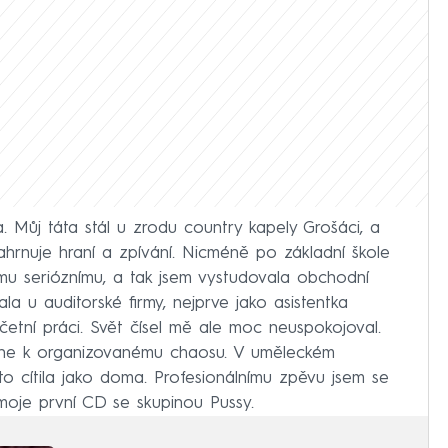
 Můj táta stál u zrodu country kapely Grošáci, a
ahrnuje hraní a zpívání. Nicméně po základní škole
u serióznímu, a tak jsem vystudovala obchodní
la u auditorské firmy, nejprve jako asistentka
účetní práci. Svět čísel mě ale moc neuspokojoval.
íhne k organizovanému chaosu. V uměleckém
o cítila jako doma. Profesionálnímu zpěvu jsem se
moje první CD se skupinou Pussy.