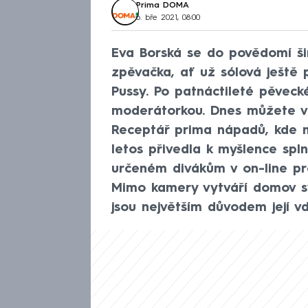
Prima DOMA
6. bře 2021, 08:00
Eva Borská se do povědomí šir
zpěvačka, ať už sólová ještě
Pussy. Po patnáctileté pěveck
moderátorkou. Dnes můžete vi
Receptář prima nápadů, kde m
letos přivedla k myšlence spln
určeném divákům v on-line pr
Mimo kamery vytváří domov s
jsou největším důvodem její v