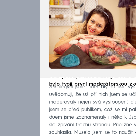
Od zpěvu pak vedla tvoje cesta k
bylo tvojí první moderátorskou zk
S kolegyní jsme odehrály na tisíc v
uvědomuji, že už při nich jsem se uč
moderovaly nejen svá vystoupení, ale
jsem se před publikem, což se mi pak
duem jsme zaznamenaly i několik úsp
šlo zpívání trochu stranou. Přibližně
souhlasila. Musela jsem se to naučit