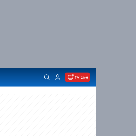
TV živě