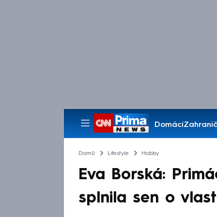
Domácí
Zahranič
Pořady
Domů
Lifestyle
Hobby
Eva Borská: Prim
splnila sen o vla