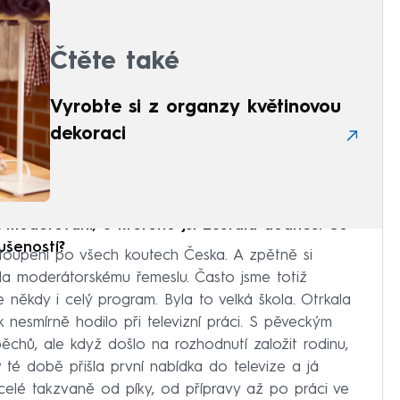
Čtěte také
Vyrobte si z organzy květinovou
dekoraci
 moderování, u kterého jsi zůstala dodnes. Co
ušeností?
ystoupení po všech koutech Česka. A zpětně si
ila moderátorskému řemeslu. Často jsme totiž
 někdy i celý program. Byla to velká škola. Otrkala
 nesmírně hodilo při televizní práci. S pěveckým
ěchů, ale když došlo na rozhodnutí založit rodinu,
 v té době přišla první nabídka do televize a já
 celé takzvaně od píky, od přípravy až po práci ve