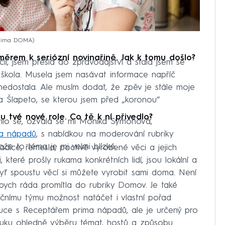
Prima DOMA
směrem k seriózní novinařině. Jak k tomu došlo?
l, jsem přešla do zpravodajství a stala jsem se
škola. Musela jsem nasávat informace napříč
edostala. Ale musím dodat, že zpěv je stále moje
la Šlapeto, se kterou jsem před „koronou“
u tvé nové role. Co tě k ní přivedlo?
ilo se, ozvala se mi Monika Symonová,
ma nápadů
, s nabídkou na moderování rubriky
ože to téma je mi velmi blízké.
tradice, řemesla, poctivě vyrobené věci a jejich
, které prošly rukama konkrétních lidí, jsou lokální a
dyť spoustu věcí si můžete vyrobit sami doma. Není
bych ráda promítla do rubriky Domov. Je také
čnímu týmu možnost natáčet i vlastní pořad
 ruce s Receptářem prima nápadů, ale je určený pro
 ruku ohledně výběru témat, hostů a způsobu