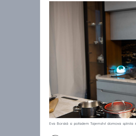
Eva Borská si pořadem Tajemství domova splnila 