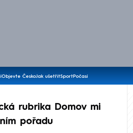
í
Objevte Česko
Jak ušetřit
Sport
Počasí
ácká rubrika Domov mi
stním pořadu