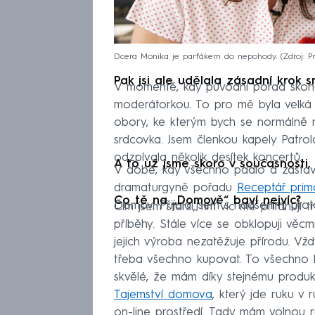
Dcera Monika je parťákem do nepohody.
Zdroj: 
Pak jsi ale udělala zásadní krok 
V momentě, kdy původní pořad skonči
moderátorkou. To pro mě byla velká 
obory, ke kterým bych se normálně n
srdcovka. Jsem členkou kapely Patro
odzpívala několik desítek koncertů.
A to už jsme skoro v současnosti, 
V době, kdy všechno padlo a zastav
dramaturgyně pořadu
Receptář pri
Co tě na „Domově“ baví nejvíc?
Domov. Přijala jsem s nadšením, prot
Čím jsem starší, tím víc mě přitahují 
příběhy. Stále více se obklopuji věcmi
jejich výroba nezatěžuje přírodu. Vž
třeba všechno kupovat. To všechno 
skvělé, že mám díky stejnému produk
Tajemství domova
, který jde ruku v
on-line prostředí. Tady mám volnou