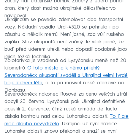
začaly lítat ukrajinské bomby. Záběry z úderu pořídil
dron, který dost možná ukrajinské dělostřelectvo
navigoval.
Ukrajincům se povedlo zdemolovat oba transportní
vozy. Nákladní vozidlo Ural-4320 se pohnulo i po
zásahu o několik metrů. Není jasné, zda vůlí ruského
vojáka. Stav okupantů není známý. Je však jasné, že
buď před úderem utekli, nebo dopadli podobně jako
jejich těžká technika.
Zolotarivka je vzdálená od Lysyčansku méně než 20
kilometrů.
O toto město a k němu přilehlý
Severodoněck okupanti sváděli s Ukrajinci velmi tvrdé
boje během léta
, a to při masivní ruské ofenzivě na
Donbasu.
Severodoněck nakonec Rusové za cenu velkých ztrát
dobyli 23. června. Lysyčansk pak Ukrajinci definitivně
opustili 2. července, čímž ruská armáda de facto
získala kontrolu nad celou Luhanskou oblastí.
To jí ale
moc dlouho nevydrželo
. Ukrajinci už nyní hranice
Luhanské oblasti znovu překonali a snaží se nyní