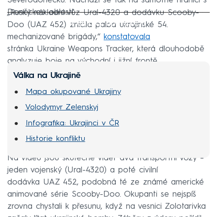
Severodoněcku. Nachází se tak na samotné hranici s
Doněckou oblastí.
„Ruský nákladní vůz Ural-4320 a dodávku Scooby-
Failed to fetch
Doo (UAZ 452) zničila palba ukrajinské 54.
mechanizované brigády,“
konstatovala
stránka Ukraine Weapons Tracker, která dlouhodobě
analyzuje boje na východní i jižní frontě.
Válka na Ukrajině
Mapa okupované Ukrajiny
Volodymyr Zelenskyj
Infografika: Ukrajinci v ČR
Historie konfliktu
Na videu jsou skutečně vidět dva transportní vozy –
jeden vojenský (Ural-4320) a poté civilní
dodávka UAZ 452, podobná té ze známé americké
animované série Scooby-Doo. Okupanti se nejspíš
zrovna chystali k přesunu, když na vesnici Zolotarivka