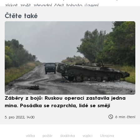
získat zpět západní část tohoto území.
Čtěte také
Záběry z bojů: Ruskou operaci zastavila jedna
mina. Posádka se rozprchla, lidé se smějí
6 min čtení
5. pro 2022, 14:00
válka
požár
dodávka
vojáci
Ukrajina