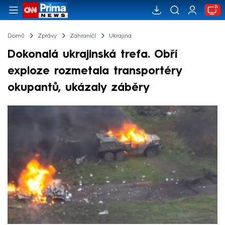
Domů
Zprávy
Zahraničí
Ukrajina
Dokonalá ukrajinská trefa. Obří
exploze rozmetala transportéry
okupantů, ukázaly záběry