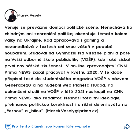
Marek Veselý
Věnuje se převážně domácí politické scéně. Nenechává ho
chladným ani zahraniční politika, akcentuje témata kolem
války na Ukrajině. Rád zpracovává i gaming a
nezanedbává v textech ani svou vášeň v podobě
houbaření. Studoval na Gymnáziu Na Vítězné pláni a poté
na Vyšší odborné škole publicistiky (VOŠP), kde také získal
první novinářské zkušenosti. V on-line zpravodajství CNN
Prima NEWS začal pracovat v květnu 2020. V té době
přispíval také do studentského magazínu VOŠP s názvem
Generace20 a na hudební web Planeta Hudba. Po
dokončení studií na VOŠP v létě 2021 nastoupil na CNN
Prima NEWS jako redaktor. Nesnáší totalitní ideologie,
přehnanou politickou korektnost i striktní dělení světa na
„černou“ a „bílou“. (Marek.Vesely@iprima.cz)
Pro tento článek jsou komentáře vypnuté