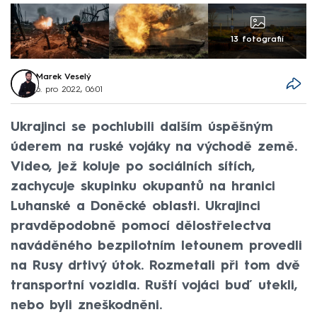
13 fotografií
Marek Veselý
6. pro 2022, 06:01
Ukrajinci se pochlubili dalším úspěšným
úderem na ruské vojáky na východě země.
Video, jež koluje po sociálních sítích,
zachycuje skupinku okupantů na hranici
Luhanské a Doněcké oblasti. Ukrajinci
pravděpodobně pomocí dělostřelectva
naváděného bezpilotním letounem provedli
na Rusy drtivý útok. Rozmetali při tom dvě
transportní vozidla. Ruští vojáci buď utekli,
nebo byli zneškodněni.